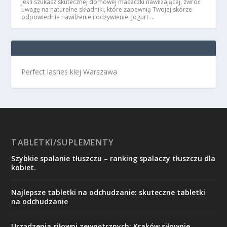
Jeśli szukasz skutecznej domowej maseczki nawilżającej, zwróć
uwagę na naturalne składniki, które zapewnią Twojej skórze
odpowiednie nawilżenie i odżywienie. Jogurt …
Perfect lashes klej Warszawa
TABLETKI/SUPLEMENTY
Szybkie spalanie tłuszczu – ranking spalaczy tłuszczu dla
kobiet.
Najlepsze tabletki na odchudzanie: skuteczne tabletki
na odchudzanie
Urządzenia siłowni zewnętrznych: Kraków siłownie