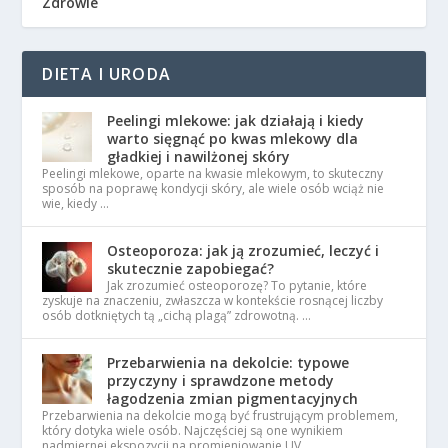
Zdrowie
DIETA I URODA
Peelingi mlekowe: jak działają i kiedy
warto sięgnąć po kwas mlekowy dla
gładkiej i nawilżonej skóry
Peelingi mlekowe, oparte na kwasie mlekowym, to skuteczny
sposób na poprawę kondycji skóry, ale wiele osób wciąż nie
wie, kiedy …
Osteoporoza: jak ją zrozumieć, leczyć i
skutecznie zapobiegać?
Jak zrozumieć osteoporozę? To pytanie, które
zyskuje na znaczeniu, zwłaszcza w kontekście rosnącej liczby
osób dotkniętych tą „cichą plagą” zdrowotną. …
Przebarwienia na dekolcie: typowe
przyczyny i sprawdzone metody
łagodzenia zmian pigmentacyjnych
Przebarwienia na dekolcie mogą być frustrującym problemem,
który dotyka wiele osób. Najczęściej są one wynikiem
nadmiernej ekspozycji na promieniowanie UV, …