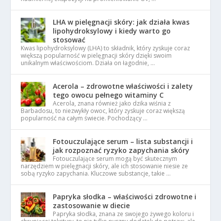
LHA w pielęgnacji skóry: jak działa kwas
lipohydroksylowy i kiedy warto go
stosować
Kwas lipohydroksylowy (LHA) to składnik, który zyskuje coraz
większą popularność w pielęgnacji skóry dzięki swoim
unikalnym właściwościom. Działa on łagodnie, …
Acerola – zdrowotne właściwości i zalety
tego owocu pełnego witaminy C
Acerola, znana również jako dzika wiśnia z
Barbadosu, to niezwykły owoc, który zyskuje coraz większą
popularność na całym świecie. Pochodzący …
Fotouczulające serum – lista substancji i
jak rozpoznać ryzyko zapychania skóry
Fotouczulające serum mogą być skutecznym
narzędziem w pielęgnacji skóry, ale ich stosowanie niesie ze
sobą ryzyko zapychania. Kluczowe substancje, takie …
Papryka słodka – właściwości zdrowotne i
zastosowanie w diecie
Papryka słodka, znana ze swojego żywego koloru i