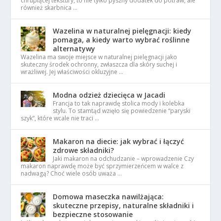
chrupiącej tekstury, to nie tylko pyszny dodatek do potraw, ale
również skarbnica …
Wazelina w naturalnej pielęgnacji: kiedy
pomaga, a kiedy warto wybrać roślinne
alternatywy
Wazelina ma swoje miejsce w naturalnej pielęgnacji jako
skuteczny środek ochronny, zwłaszcza dla skóry suchej i
wrażliwej. Jej właściwości okluzyjne …
Modna odzież dziecięca w Jacadi
Francja to tak naprawdę stolica mody i kolebka
stylu. To stamtąd wzięło się powiedzenie “paryski
szyk”, które wcale nie traci …
Makaron na diecie: jak wybrać i łączyć
zdrowe składniki?
Jaki makaron na odchudzanie – wprowadzenie Czy
makaron naprawdę może być sprzymierzeńcem w walce z
nadwagą? Choć wiele osób uważa …
Domowa maseczka nawilżająca:
skuteczne przepisy, naturalne składniki i
bezpieczne stosowanie