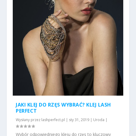
JAKI KLEJ DO RZĘS WYBRAĆ? KLEJ LASH
PERFECT
Wysłany przez
lashperfect.pl
|
sty 31, 2019
|
Uroda
|
Wybór odpowiedniego kleju do rzęs to kluczowy