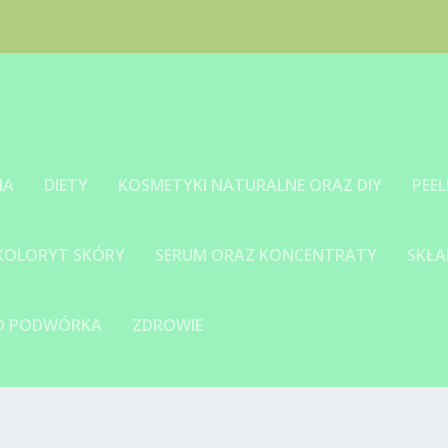
IA
DIETY
KOSMETYKI NATURALNE ORAZ DIY
PEEL
 KOLORYT SKÓRY
SERUM ORAZ KONCENTRATY
SKŁA
GO PODWÓRKA
ZDROWIE