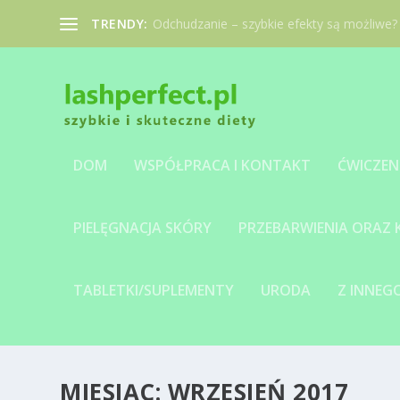
TRENDY:
Odchudzanie – szybkie efekty są możliwe?
DOM
WSPÓŁPRACA I KONTAKT
ĆWICZEN
PIELĘGNACJA SKÓRY
PRZEBARWIENIA ORAZ
TABLETKI/SUPLEMENTY
URODA
Z INNE
MIESIĄC:
WRZESIEŃ 2017