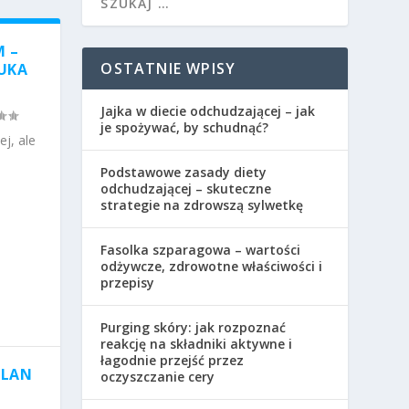
M –
OSTATNIE WPISY
UKA
Jajka w diecie odchudzającej – jak
je spożywać, by schudnąć?
j, ale
Podstawowe zasady diety
odchudzającej – skuteczne
strategie na zdrowszą sylwetkę
Fasolka szparagowa – wartości
odżywcze, zdrowotne właściwości i
przepisy
Purging skóry: jak rozpoznać
reakcję na składniki aktywne i
łagodnie przejść przez
PLAN
oczyszczanie cery