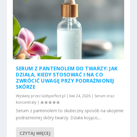
SERUM Z PANTENOLEM DO TWARZY: JAK
DZIAŁA, KIEDY STOSOWAĆ I NA CO
ZWRÓCIĆ UWAGĘ PRZY PODRAŻNIONEJ
SKÓRZE
Wysłany przez
lashperfect.pl
|
kwi 24, 2026
|
Serum oraz
koncentraty
|
Serum z pantenolem to skuteczny sposób na ukojenie
podrażnionej skóry twarzy. Działa kojąco,...
CZYTAJ WIĘCEJ