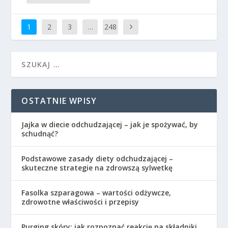
1
2
3
…
248
OSTATNIE WPISY
Jajka w diecie odchudzającej – jak je spożywać, by
schudnąć?
Podstawowe zasady diety odchudzającej –
skuteczne strategie na zdrowszą sylwetkę
Fasolka szparagowa – wartości odżywcze,
zdrowotne właściwości i przepisy
Purging skóry: jak rozpoznać reakcję na składniki