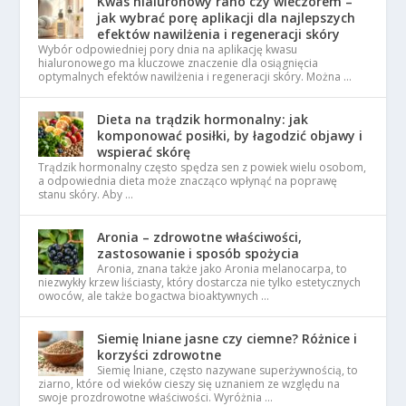
Kwas hialuronowy rano czy wieczorem –
jak wybrać porę aplikacji dla najlepszych
efektów nawilżenia i regeneracji skóry
Wybór odpowiedniej pory dnia na aplikację kwasu
hialuronowego ma kluczowe znaczenie dla osiągnięcia
optymalnych efektów nawilżenia i regeneracji skóry. Można …
Dieta na trądzik hormonalny: jak
komponować posiłki, by łagodzić objawy i
wspierać skórę
Trądzik hormonalny często spędza sen z powiek wielu osobom,
a odpowiednia dieta może znacząco wpłynąć na poprawę
stanu skóry. Aby …
Aronia – zdrowotne właściwości,
zastosowanie i sposób spożycia
Aronia, znana także jako Aronia melanocarpa, to
niezwykły krzew liściasty, który dostarcza nie tylko estetycznych
owoców, ale także bogactwa bioaktywnych …
Siemię lniane jasne czy ciemne? Różnice i
korzyści zdrowotne
Siemię lniane, często nazywane superżywnością, to
ziarno, które od wieków cieszy się uznaniem ze względu na
swoje prozdrowotne właściwości. Wyróżnia …