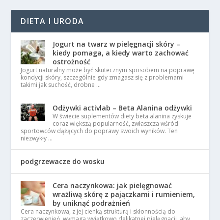
DIETA I URODA
Jogurt na twarz w pielęgnacji skóry –
kiedy pomaga, a kiedy warto zachować
ostrożność
Jogurt naturalny może być skutecznym sposobem na poprawę
kondycji skóry, szczególnie gdy zmagasz się z problemami
takimi jak suchość, drobne …
Odżywki activlab – Beta Alanina odżywki
W świecie suplementów diety beta alanina zyskuje
coraz większą popularność, zwłaszcza wśród
sportowców dążących do poprawy swoich wyników. Ten
niezwykły …
podgrzewacze do wosku
Cera naczynkowa: jak pielęgnować
wrażliwą skórę z pajączkami i rumieniem,
by uniknąć podrażnień
Cera naczynkowa, z jej cienką strukturą i skłonnością do
zaczerwienień, wymaga wyjątkowo delikatnej pielęgnacji, aby