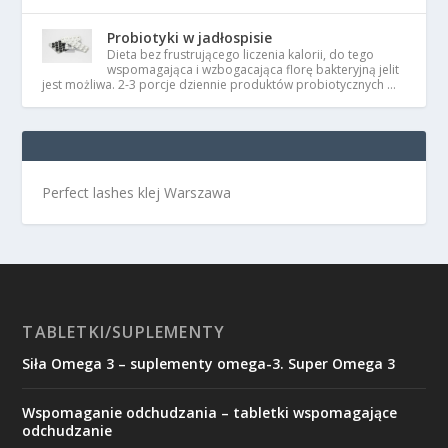
Probiotyki w jadłospisie
Dieta bez frustrującego liczenia kalorii, do tego
wspomagająca i wzbogacająca florę bakteryjną jelit
jest możliwa. 2-3 porcje dziennie produktów probiotycznych …
Perfect lashes klej Warszawa
TABLETKI/SUPLEMENTY
Siła Omega 3 – suplementy omega-3. Super Omega 3
Wspomaganie odchudzania – tabletki wspomagające
odchudzanie