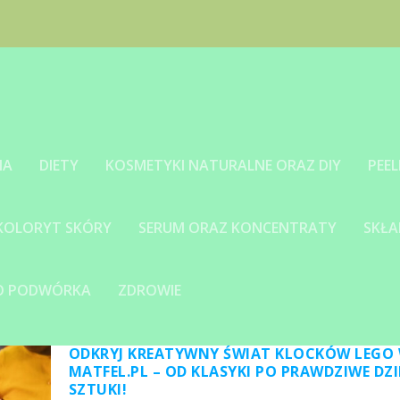
IA
DIETY
KOSMETYKI NATURALNE ORAZ DIY
PEEL
 KOLORYT SKÓRY
SERUM ORAZ KONCENTRATY
SKŁA
GO PODWÓRKA
ZDROWIE
ODKRYJ KREATYWNY ŚWIAT KLOCKÓW LEGO
MATFEL.PL – OD KLASYKI PO PRAWDZIWE DZI
SZTUKI!