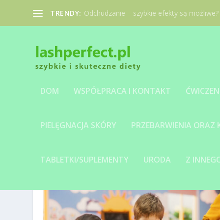
TRENDY:
Odchudzanie – szybkie efekty są możliwe?
DOM
WSPÓŁPRACA I KONTAKT
ĆWICZEN
PIELĘGNACJA SKÓRY
PRZEBARWIENIA ORAZ
MIESIĄC:
MARZEC 2025
TABLETKI/SUPLEMENTY
URODA
Z INNE