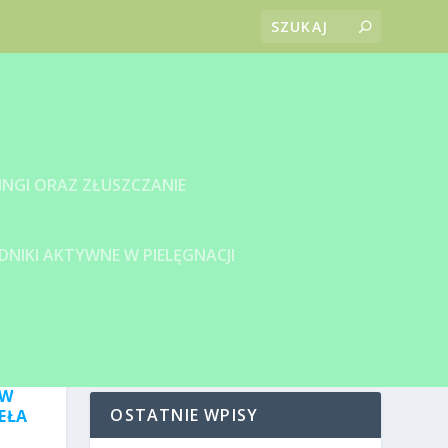
INGI ORAZ ZŁUSZCZANIE
DNIKI AKTYWNE W PIELĘGNACJI
 W
OSTATNIE WPISY
EŁA