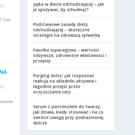
Jajka w diecie odchudzającej – jak
a
|
je spożywać, by schudnąć?
? Ten
Podstawowe zasady diety
odchudzającej – skuteczne
strategie na zdrowszą sylwetkę
Fasolka szparagowa – wartości
odżywcze, zdrowotne właściwości i
przepisy
 NA
Purging skóry: jak rozpoznać
reakcję na składniki aktywne i
łagodnie przejść przez
a
|
oczyszczanie cery
kazania
Serum z pantenolem do twarzy:
jak działa, kiedy stosować i na co
zwrócić uwagę przy podrażnionej
skórze