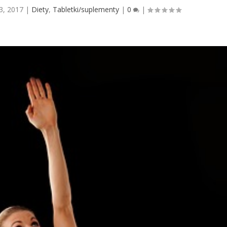
 3, 2017
|
Diety
,
Tabletki/suplementy
|
0
|