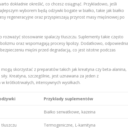
arto dokładnie określić, co chcesz osiągnąć. Przykładowo, jeśli
najlepszym wyborem będą odżywki bogate w białko, takie jak białko
cesy regeneracyjne oraz przyspieszają przyrost masy mięśniowej po
 rozważyć stosowanie spalaczy tłuszczu. Suplementy takie często
tabolizmu oraz wspomagają procesy lipolizy. Dodatkowo, odpowiedni
pieczeniu mięśni przed degradacją, co jest istotne podczas
, mogą skorzystać z preparatów takich jak kreatyna czy beta-alanina,
 siły. Kreatyna, szczególnie, jest uznawana za jeden z
w krótkotrwałych, intensywnych wysiłkach.
odżywki
Przykłady suplementów
Białko serwatkowe, kazeina
 tłuszczu
Termogeniczne, L-karnityna