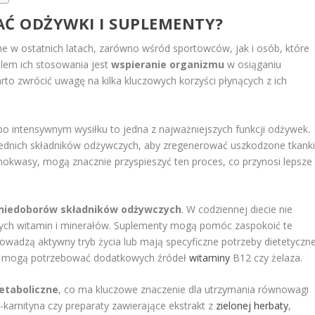
Ć ODŻYWKI I SUPLEMENTY?
ne w ostatnich latach, zarówno wśród sportowców, jak i osób, które
lem ich stosowania jest
wspieranie organizmu
w osiąganiu
to zwrócić uwagę na kilka kluczowych korzyści płynących z ich
o intensywnym wysiłku to jedna z najważniejszych funkcji odżywek.
ednich składników odżywczych, aby zregenerować uszkodzone tkanki
nokwasy, mogą znacznie przyspieszyć ten proces, co przynosi lepsze
 niedoborów składników odżywczych
. W codziennej diecie nie
nych witamin i minerałów. Suplementy mogą pomóc zaspokoić te
owadzą aktywny tryb życia lub mają specyficzne potrzeby dietetyczne
ie mogą potrzebować dodatkowych źródeł
witaminy
B12 czy żelaza.
etaboliczne
, co ma kluczowe znaczenie dla utrzymania równowagi
-karnityna czy preparaty zawierające ekstrakt z
zielonej herbaty
,