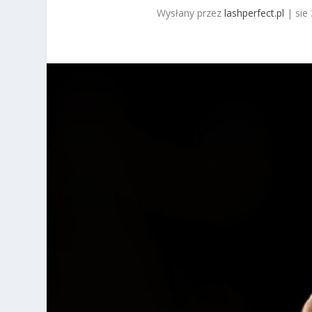
Wysłany przez
lashperfect.pl
|
sie