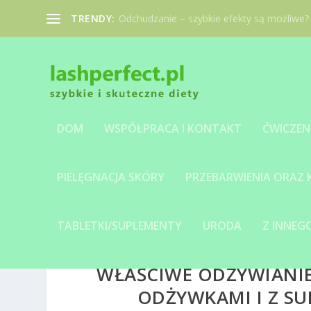
TRENDY:
Odchudzanie – szybkie efekty są możliwe?
DOM
WSPÓŁPRACA I KONTAKT
ĆWICZEN
PIELĘGNACJA SKÓRY
PRZEBARWIENIA ORAZ
TABLETKI/SUPLEMENTY
URODA
Z INNE
WŁAŚCIWE ODŻYWIANIE
ODŻYWKAMI I Z SU