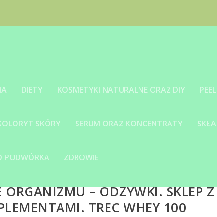
IA
DIETY
KOSMETYKI NATURALNE ORAZ DIY
PEEL
 KOLORYT SKÓRY
SERUM ORAZ KONCENTRATY
SKŁA
GO PODWÓRKA
ZDROWIE
 ORGANIZMU – ODŻYWKI. SKLEP Z
PLEMENTAMI. TREC WHEY 100