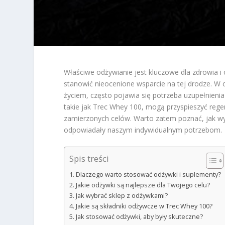
Właściwe odżywianie jest kluczowe dla zdrowia 
stanowić nieocenione wsparcie na tej drodze. W
życiem, często pojawia się potrzeba uzupełnieni
takie jak Trec Whey 100, mogą przyspieszyć reg
zamierzonych celów. Warto zatem poznać, jak w
odpowiadały naszym indywidualnym potrzebom.
Spis treści
Dlaczego warto stosować odżywki i suplementy?
Jakie odżywki są najlepsze dla Twojego celu?
Jak wybrać sklep z odżywkami?
Jakie są składniki odżywcze w Trec Whey 100?
Jak stosować odżywki, aby były skuteczne?