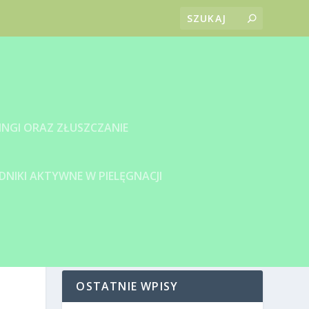
INGI ORAZ ZŁUSZCZANIE
DNIKI AKTYWNE W PIELĘGNACJI
OSTATNIE WPISY