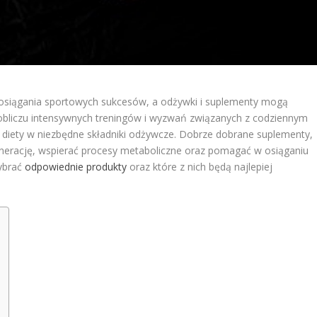
i osiągania sportowych sukcesów, a odżywki i suplementy mogą
 obliczu intensywnych treningów i wyzwań związanych z codziennym
a diety w niezbędne składniki odżywcze. Dobrze dobrane suplementy,
enerację, wspierać procesy metaboliczne oraz pomagać w osiąganiu
ybrać
odpowiednie produkty
oraz które z nich będą najlepiej