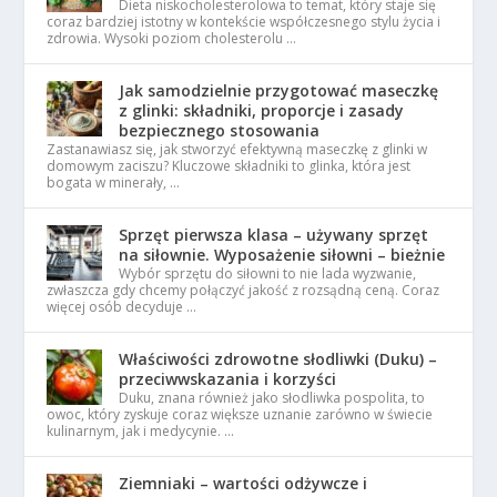
Dieta niskocholesterolowa to temat, który staje się
coraz bardziej istotny w kontekście współczesnego stylu życia i
zdrowia. Wysoki poziom cholesterolu …
Jak samodzielnie przygotować maseczkę
z glinki: składniki, proporcje i zasady
bezpiecznego stosowania
Zastanawiasz się, jak stworzyć efektywną maseczkę z glinki w
domowym zaciszu? Kluczowe składniki to glinka, która jest
bogata w minerały, …
Sprzęt pierwsza klasa – używany sprzęt
na siłownie. Wyposażenie siłowni – bieżnie
Wybór sprzętu do siłowni to nie lada wyzwanie,
zwłaszcza gdy chcemy połączyć jakość z rozsądną ceną. Coraz
więcej osób decyduje …
Właściwości zdrowotne słodliwki (Duku) –
przeciwwskazania i korzyści
Duku, znana również jako słodliwka pospolita, to
owoc, który zyskuje coraz większe uznanie zarówno w świecie
kulinarnym, jak i medycynie. …
Ziemniaki – wartości odżywcze i