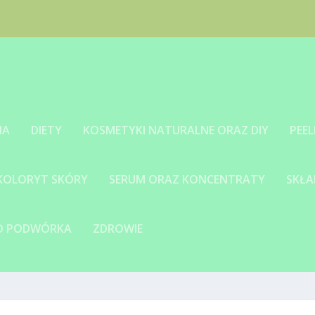
IA
DIETY
KOSMETYKI NATURALNE ORAZ DIY
PEEL
 KOLORYT SKÓRY
SERUM ORAZ KONCENTRATY
SKŁA
GO PODWÓRKA
ZDROWIE