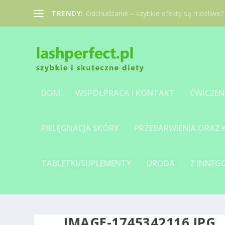
TRENDY:
Odchudzanie – szybkie efekty są możliwe?
DOM
WSPÓŁPRACA I KONTAKT
ĆWICZEN
PIELĘGNACJA SKÓRY
PRZEBARWIENIA ORAZ
TABLETKI/SUPLEMENTY
URODA
Z INNE
IMAGE-1745342116.JPG