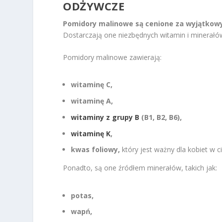
ODŻYWCZE
Pomidory malinowe są cenione za wyjątkow
Dostarczają one niezbędnych witamin i minerałó
Pomidory malinowe zawierają:
witaminę C,
witaminę A,
witaminy z grupy B
(B1, B2, B6),
witaminę K
,
kwas foliowy,
który jest ważny dla kobiet w ci
Ponadto, są one źródłem minerałów, takich jak:
potas,
wapń,