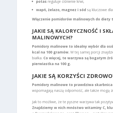
potas
reguluje ciśnienie krwi,
wapń, żelazo, magnez i sód
są kluczowe dla
Włączenie pomidorów malinowych do diety t
JAKIE SĄ KALORYCZNOŚĆ I S
MALINOWYCH?
Pomidory malinowe to idealny wybór dla osób
kcal na 100 gramów.
W tej samej porcji znajdz
białka.
Co więcej, te warzywa są bogatym źr
pierwiastka na 100 g.
JAKIE SĄ KORZYŚCI ZDRO
Pomidory malinowe to prawdziwa skarbnica z
wspomagają naszą odporność, ale także mogą zn
Jak to możliwe, że te pyszne warzywa tak pozyty
Znajdziemy w nich mnóstwo witaminy C, kl