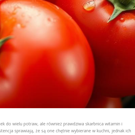
k do wielu potraw, ale również prawdziwa skarbnica witamin i
stencja sprawiają, że są one chętnie wybierane w kuchni, jednak ich