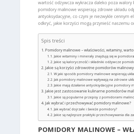
wartość odżywcza wykracza daleko poza walory k
pomidory malinowe wspierają zdrowie układu odp
antyoksydacyjne, co czyni je niezwykle cennym e
odkryć, jakie korzyści mogą przynieść naszemu or
Spis treści
Pomidory malinowe – właściwości, witaminy, wart
Jakie witaminy i minerały znajdują się w pomido
Jakie są kaloryczność i składniki odżywcze pom
Jakie są korzyści zdrowotne pomidorów malinowy
W jaki sposób pomidory malinowe wspierają uk
Jak pomidory malinowe wpływają na zdrowie ukła
Jakie mają działanie antyoksydacyjne pomidory 
Jakie jest zastosowanie kulinarne pomidorów ma
Jakie są popularne przepisy z pomidorami mali
Jak wybrać i przechowywać pomidory malinowe?
Jak wybrać dojrzałe i świeże pomidory?
Jakie są najlepsze praktyki przechowywania dla z
POMIDORY MALINOWE – WŁA