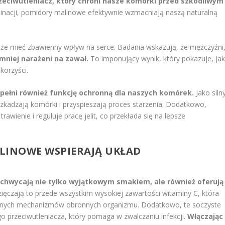
zeciwutleniacz, który chroni nasze komórki przed szkodliwym
inacji, pomidory malinowe efektywnie wzmacniają naszą naturalną
że mieć zbawienny wpływ na serce. Badania wskazują, że mężczyźni
mniej narażeni na zawał.
To imponujący wynik, który pokazuje, ja
orzyści.
pełni również funkcję ochronną dla naszych komórek.
Jako siln
uszkadzają komórki i przyspieszają proces starzenia. Dodatkowo,
wienie i reguluje pracę jelit, co przekłada się na lepsze
LINOWE WSPIERAJĄ UKŁAD
chwycają nie tylko wyjątkowym smakiem, ale również oferują
ęczają to przede wszystkim wysokiej zawartości witaminy C, która
alnych mechanizmów obronnych organizmu. Dodatkowo, te soczyste
 przeciwutleniacza, który pomaga w zwalczaniu infekcji.
Włączając