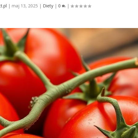
t.pl
|
maj 13, 2025
|
Diety
|
0
|