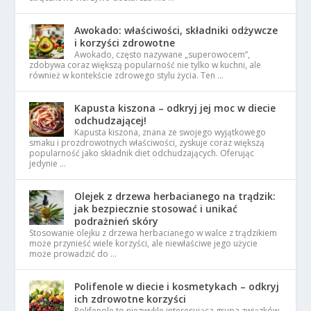
Awokado: właściwości, składniki odżywcze
i korzyści zdrowotne
Awokado, często nazywane „superowocem”,
zdobywa coraz większą popularność nie tylko w kuchni, ale
również w kontekście zdrowego stylu życia. Ten …
Kapusta kiszona – odkryj jej moc w diecie
odchudzającej!
Kapusta kiszona, znana ze swojego wyjątkowego
smaku i prozdrowotnych właściwości, zyskuje coraz większą
popularność jako składnik diet odchudzających. Oferując
jedynie …
Olejek z drzewa herbacianego na trądzik:
jak bezpiecznie stosować i unikać
podrażnień skóry
Stosowanie olejku z drzewa herbacianego w walce z trądzikiem
może przynieść wiele korzyści, ale niewłaściwe jego użycie
może prowadzić do …
Polifenole w diecie i kosmetykach – odkryj
ich zdrowotne korzyści
Polifenole to niezwykle interesująca grupa związków