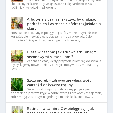
chemicznych, które odgrywają istotną rolę zarówno w świecie
roślin, jak i w ludzkim zdrowiu. …
Arbutyna z czym nie łączyć, by uniknąć
podrażnień i wzmocnić efekt rozjaśniania
skóry
Stosowanie arbutyny w pielęgnacji skóry może przynieść wiele
korzyści, ale niewłaściwe połączenia mogą prowadzić do
podrażnień. Aby uniknąć nieprzyjemnych reakcji, …
Dieta wiosenna: jak zdrowo schudnąć z
sezonowymi składnikami?
Wiosna to czas, kiedy przyroda budzi się do życia, a
my zyskujemy nowe pokłady energii i motywacji. Zmiana pory
roku …
Szczypiorek – zdrowotne właściwości i
wartości odżywcze rośliny
Szczypiorek, często postrzegany jedynie jako
dodatek do potraw, kryje w sobie szereg zdrowotnych tajemnic,
które mogą zaskoczyć niejednego miłośnika kulinariów. …
Retinol i witamina C w pielęgnacji: jak