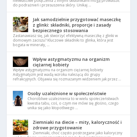
niewłaściwe połączenia z innymi składnikami mogą prowadzić
do podrażnień i przesuszenia skóry. Unikaj …
Jak samodzielnie przygotować maseczkę
z glinki: składniki, proporcje i zasady
bezpiecznego stosowania
Zastanawiasz się, jak stworzyć efektywną maseczkę z glinki w
domowym zaciszu? Kluczowe składniki to glinka, która jest
bogata w minerały, …
Wpływ astygmatyzmu na organizm
ciężarnej kobiety
Wpływ astygmatyzmu na organizm ciężarnej kobiety
Astygmatyzm jest wadą wzroku należącą do grupy
refrakcyjnych. Objawia się rozmazanym widzeniem jak przez …
Osoby uzależnione w społeczeństwie
Chorobliwe uzależnienia to w wielu społeczeństwach
kwestia tabu, coś, o czym nie mówi się głośno, czego
unika się jako kłopotliwego …
Ziemniaki na diecie – mity, kaloryczność i
zdrowe przygotowanie
Ziemniaki, choć często postrzegane jako kaloryczny