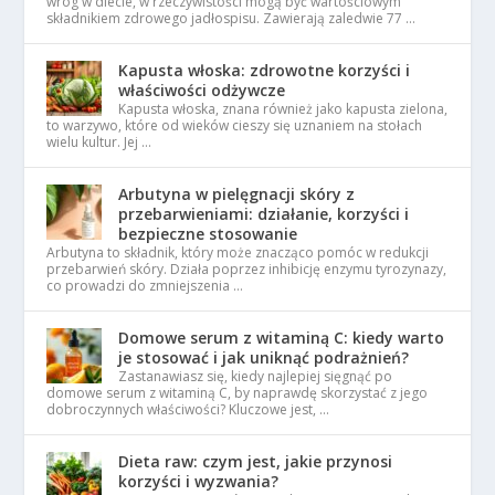
wróg w diecie, w rzeczywistości mogą być wartościowym
składnikiem zdrowego jadłospisu. Zawierają zaledwie 77 …
Kapusta włoska: zdrowotne korzyści i
właściwości odżywcze
Kapusta włoska, znana również jako kapusta zielona,
to warzywo, które od wieków cieszy się uznaniem na stołach
wielu kultur. Jej …
Arbutyna w pielęgnacji skóry z
przebarwieniami: działanie, korzyści i
bezpieczne stosowanie
Arbutyna to składnik, który może znacząco pomóc w redukcji
przebarwień skóry. Działa poprzez inhibicję enzymu tyrozynazy,
co prowadzi do zmniejszenia …
Domowe serum z witaminą C: kiedy warto
je stosować i jak uniknąć podrażnień?
Zastanawiasz się, kiedy najlepiej sięgnąć po
domowe serum z witaminą C, by naprawdę skorzystać z jego
dobroczynnych właściwości? Kluczowe jest, …
Dieta raw: czym jest, jakie przynosi
korzyści i wyzwania?