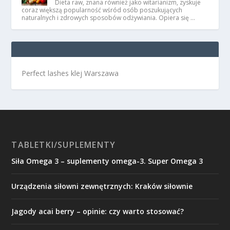
Dieta raw, znana również jako witarianizm, zyskuje
coraz większą popularność wśród osób poszukujących
naturalnych i zdrowych sposobów odżywiania. Opiera się …
Perfect lashes klej Warszawa
TABLETKI/SUPLEMENTY
Siła Omega 3 – suplementy omega-3. Super Omega 3
Urządzenia siłowni zewnętrznych: Kraków siłownie
Jagody acai berry – opinie: czy warto stosować?