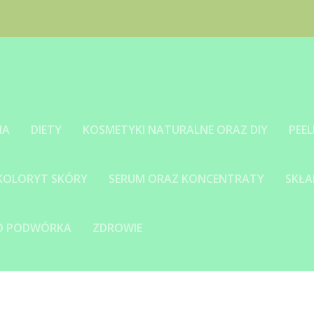
IA
DIETY
KOSMETYKI NATURALNE ORAZ DIY
PEEL
 KOLORYT SKÓRY
SERUM ORAZ KONCENTRATY
SKŁA
GO PODWÓRKA
ZDROWIE