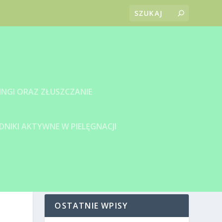
INGI ORAZ ZŁUSZCZANIE
DNIKI AKTYWNE W PIELĘGNACJI
OSTATNIE WPISY