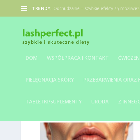
TRENDY:
Odchudzanie – szybkie efekty są możliwe?
DOM
WSPÓŁPRACA I KONTAKT
ĆWICZEN
PIELĘGNACJA SKÓRY
PRZEBARWIENIA ORAZ
TABLETKI/SUPLEMENTY
URODA
Z INNE
IMAGE-1768943371.JPG