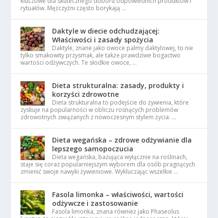
kluczowe dla skutecznego doboru odpowiednich produktów i
rytuałów. Mężczyźni często borykają …
Daktyle w diecie odchudzającej:
Właściwości i zasady spożycia
Daktyle, znane jako owoce palmy daktylowej, to nie
tylko smakowity przysmak, ale także prawdziwe bogactwo
wartości odżywczych. Te słodkie owoce, …
Dieta strukturalna: zasady, produkty i
korzyści zdrowotne
Dieta strukturalna to podejście do żywienia, które
zyskuje na popularności w obliczu rosnących problemów
zdrowotnych związanych z nowoczesnym stylem życia. …
Dieta wegańska – zdrowe odżywianie dla
lepszego samopoczucia
Dieta wegańska, bazująca wyłącznie na roślinach,
staje się coraz popularniejszym wyborem dla osób pragnących
zmienić swoje nawyki żywieniowe. Wykluczając wszelkie …
Fasola limonka – właściwości, wartości
odżywcze i zastosowanie
Fasola limonka, znana również jako Phaseolus