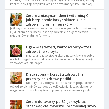
lunatus, to niezwykle interesująca roślina jednoroczna, której
korzenie sięgają tropikalnych rejonów Ameryki Południowej i …
Serum z niacynamidem i witaminą C —
jak bezpiecznie łączyć składniki dla
zdrowej i promiennej skóry
Jeśli myślisz o zastosowaniu serum z niacynamidem i witaminą
C, kluczem do sukcesu jest odpowiednie połączenie tych
składników. Stabilne formy …
Figi – właściwości, wartości odżywcze i
zdrowotne korzyści
Figa, znana jako słodki skarb natury, kryje w sobie
nie tylko wyjątkowy smak, ale także wiele cennych właściwości
zdrowotnych. Należąca …
Dieta rybna – korzyści zdrowotne i
przepisy na zdrowe posiłki
Dieta rybna zdobywa coraz większą popularność
wśród zwolenników zdrowego odżywiania, łącząc elementy
wegetarianizmu z korzyściami płynącymi z konsumpcji ryb i …
Serum do twarzy po 30: jak wybrać i
stosować dla młodszej, promiennej skóry