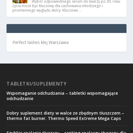
Wybór odpowiedniego serum do twarzy po 30. roku
życia może być kluczowy dla zachowania młodszego i
promiennego wyglądu skóry. Kluczowe …
Perfect lashes klej Warszawa
TABLETKI/SUPLEMENTY
Wspomaganie odchudzania – tabletki wspomagające
odchudzanie
Dobry suplement diety w walce ze zbędnym tłuszczem –
thermo fat burner. Thermo Speed Extreme Mega Caps
Szybkie spalanie tłuszczu – ranking spalaczy tłuszczu dla