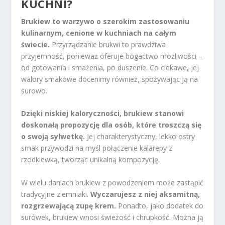
KUCHNI?
Brukiew to warzywo o szerokim zastosowaniu
kulinarnym, cenione w kuchniach na całym
świecie.
Przyrządzanie brukwi to prawdziwa
przyjemność, ponieważ oferuje bogactwo możliwości –
od gotowania i smażenia, po duszenie. Co ciekawe, jej
walory smakowe docenimy również, spożywając ją na
surowo.
Dzięki niskiej kaloryczności, brukiew stanowi
doskonałą propozycję dla osób, które troszczą się
o swoją sylwetkę.
Jej charakterystyczny, lekko ostry
smak przywodzi na myśl połączenie kalarepy z
rzodkiewką, tworząc unikalną kompozycję.
W wielu daniach brukiew z powodzeniem może zastąpić
tradycyjne ziemniaki.
Wyczarujesz z niej aksamitną,
rozgrzewającą zupę krem.
Ponadto, jako dodatek do
surówek, brukiew wnosi świeżość i chrupkość. Można ją