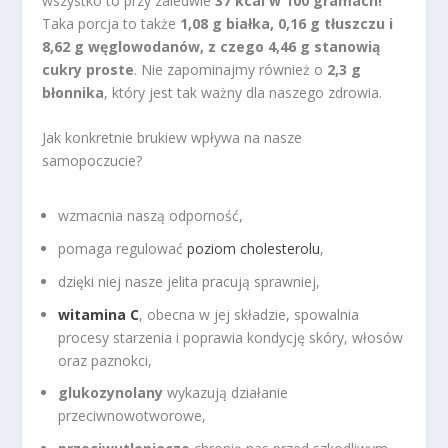
wszystko to przy zaledwie
37 kcal w 100 gramach!
Taka porcja to także
1,08 g białka, 0,16 g tłuszczu i
8,62 g węglowodanów, z czego 4,46 g stanowią
cukry proste
. Nie zapominajmy również o
2,3 g
błonnika
, który jest tak ważny dla naszego zdrowia.
Jak konkretnie brukiew wpływa na nasze
samopoczucie?
wzmacnia naszą odporność,
pomaga regulować
poziom cholesterolu
,
dzięki niej nasze jelita pracują sprawniej,
witamina C
, obecna w jej składzie, spowalnia
procesy starzenia i poprawia kondycję skóry, włosów
oraz paznokci,
glukozynolany
wykazują działanie
przeciwnowotworowe,