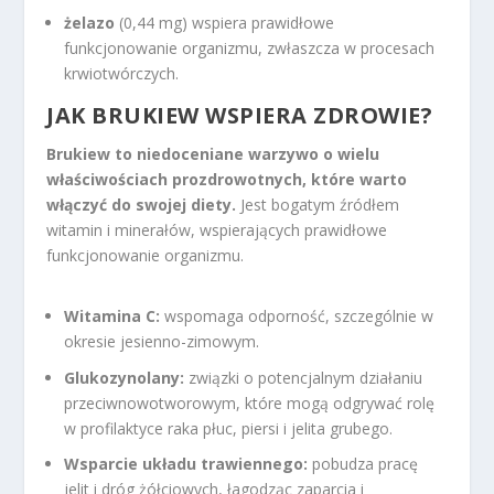
żelazo
(0,44 mg) wspiera prawidłowe
funkcjonowanie organizmu, zwłaszcza w procesach
krwiotwórczych.
JAK BRUKIEW WSPIERA ZDROWIE?
Brukiew to niedoceniane warzywo o wielu
właściwościach prozdrowotnych, które warto
włączyć do swojej diety.
Jest bogatym źródłem
witamin i minerałów, wspierających prawidłowe
funkcjonowanie organizmu.
Witamina C:
wspomaga odporność, szczególnie w
okresie jesienno-zimowym.
Glukozynolany:
związki o potencjalnym działaniu
przeciwnowotworowym, które mogą odgrywać rolę
w profilaktyce raka płuc, piersi i jelita grubego.
Wsparcie układu trawiennego:
pobudza pracę
jelit i dróg żółciowych, łagodząc zaparcia i