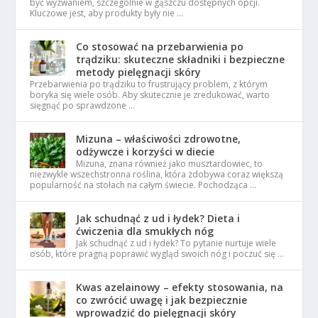
być wyzwaniem, szczególnie w gąszczu dostępnych opcji.
Kluczowe jest, aby produkty były nie …
Co stosować na przebarwienia po
trądziku: skuteczne składniki i bezpieczne
metody pielęgnacji skóry
Przebarwienia po trądziku to frustrujący problem, z którym
boryka się wiele osób. Aby skutecznie je zredukować, warto
sięgnąć po sprawdzone …
Mizuna – właściwości zdrowotne,
odżywcze i korzyści w diecie
Mizuna, znana również jako musztardowiec, to
niezwykle wszechstronna roślina, która zdobywa coraz większą
popularność na stołach na całym świecie. Pochodząca …
Jak schudnąć z ud i łydek? Dieta i
ćwiczenia dla smukłych nóg
Jak schudnąć z ud i łydek? To pytanie nurtuje wiele
osób, które pragną poprawić wygląd swoich nóg i poczuć się …
Kwas azelainowy – efekty stosowania, na
co zwrócić uwagę i jak bezpiecznie
wprowadzić do pielęgnacji skóry