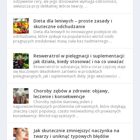
odżywienie cery, ale jego stosowanie wymaga ostrożności,
zwłaszcza przy delikatnej skórze twarzy. …
Dieta dla leniwych – proste zasady i
skuteczne odchudzanie
Dieta dla leniwych to innowacyjne podejście do
odchudzania, które zyskuje na popularności wśród osób
pragnących zredukować masę ciała bez nadmiernego …
Resweratrol w pielęgnacji i suplementacji:
jak działa, kiedy stosować i na co uważać
Resweratrol to substancja, która coraz częściej staje
się kluczowym składnikiem zarówno w produktach
pielęgnacyjnych, jak i suplementach diety. Jego właściwości …
Choroby zębów a zdrowie: objawy,
leczenie i konsekwencje
Choroby zębów stanowią jeden z
najpowszechniejszych problemów zdrowotnych, które dotykają
znaczną część populacji, często nieświadomą ich poważnych
konsekwencji. Wśród najczęstszych …
Jak skutecznie zmniejszyć naczynka na
twarzy i uniknąć typowych błędów