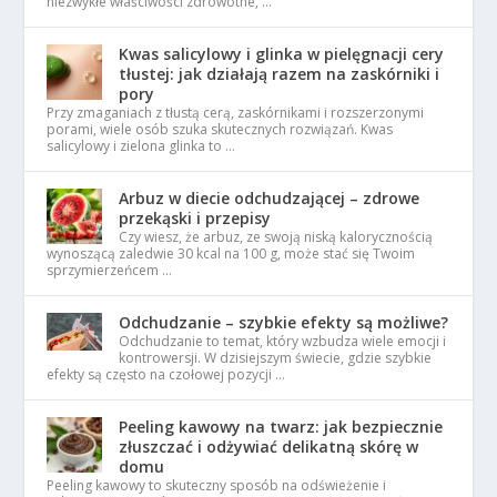
niezwykłe właściwości zdrowotne, …
Kwas salicylowy i glinka w pielęgnacji cery
tłustej: jak działają razem na zaskórniki i
pory
Przy zmaganiach z tłustą cerą, zaskórnikami i rozszerzonymi
porami, wiele osób szuka skutecznych rozwiązań. Kwas
salicylowy i zielona glinka to …
Arbuz w diecie odchudzającej – zdrowe
przekąski i przepisy
Czy wiesz, że arbuz, ze swoją niską kalorycznością
wynoszącą zaledwie 30 kcal na 100 g, może stać się Twoim
sprzymierzeńcem …
Odchudzanie – szybkie efekty są możliwe?
Odchudzanie to temat, który wzbudza wiele emocji i
kontrowersji. W dzisiejszym świecie, gdzie szybkie
efekty są często na czołowej pozycji …
Peeling kawowy na twarz: jak bezpiecznie
złuszczać i odżywiać delikatną skórę w
domu
Peeling kawowy to skuteczny sposób na odświeżenie i