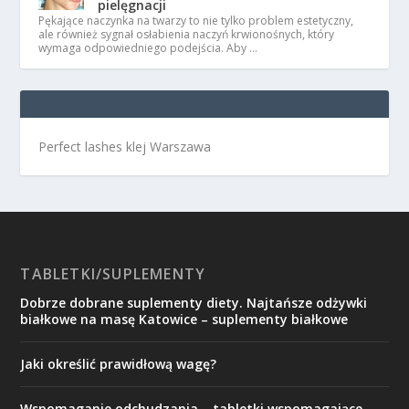
pielęgnacji
Pękające naczynka na twarzy to nie tylko problem estetyczny,
ale również sygnał osłabienia naczyń krwionośnych, który
wymaga odpowiedniego podejścia. Aby …
Perfect lashes klej Warszawa
TABLETKI/SUPLEMENTY
Dobrze dobrane suplementy diety. Najtańsze odżywki
białkowe na masę Katowice – suplementy białkowe
Jaki określić prawidłową wagę?
Wspomaganie odchudzania – tabletki wspomagające