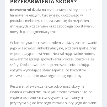
PRZEBARWIENIA
SKÓRY?
Resweratrol
działa na przebarwienia skóry poprzez
hamowanie enzymu tyrozynazy, kluczowego w
produkcji melaniny, co przyczynia się do rozjaśnienia
istniejących przebarwień oraz zapobiega powstawaniu
nowych plam pigmentacyjnych.
W kosmetykach z resweratrolem znalazły zastosowanie
jego właściwości antyoksydacyjne, przeciwzapalne oraz
wspomagające nawilżenie. Neutralizując wolne rodniki,
resweratrol sprzyja spowolnieniu procesu starzenia się
skóry. Dodatkowo, działa przeciwzapalnie, blokując
enzymy wywołujące stany zapalne, co korzystnie
wpływa na gojenie oraz regenerację epidermy.
Resweratrol zwiększa także odporność skóry na
czynniki zewnętrzne, takie jak promieniowanie UV, co
wspiera ochronę keratynocytów, a tym samym
przyczynia się do lepszego zdrowia skóry. Jego działanie