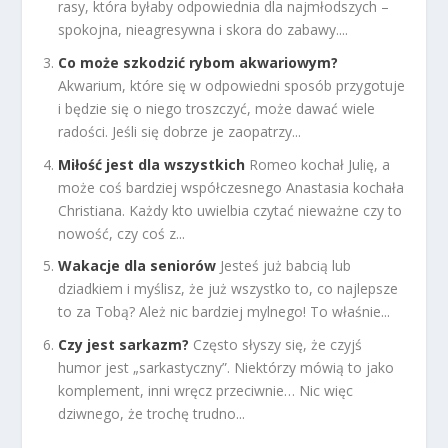
rasy, która byłaby odpowiednia dla najmłodszych –
spokojna, nieagresywna i skora do zabawy....
Co może szkodzić rybom akwariowym?
Akwarium, które się w odpowiedni sposób przygotuje
i będzie się o niego troszczyć, może dawać wiele
radości. Jeśli się dobrze je zaopatrzy...
Miłość jest dla wszystkich
Romeo kochał Julię, a
może coś bardziej współczesnego Anastasia kochała
Christiana. Każdy kto uwielbia czytać nieważne czy to
nowość, czy coś z...
Wakacje dla seniorów
Jesteś już babcią lub
dziadkiem i myślisz, że już wszystko to, co najlepsze
to za Tobą? Ależ nic bardziej mylnego! To właśnie...
Czy jest sarkazm?
Często słyszy się, że czyjś
humor jest „sarkastyczny”. Niektórzy mówią to jako
komplement, inni wręcz przeciwnie… Nic więc
dziwnego, że trochę trudno...