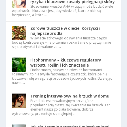
ryzyka i kluczowe zasady pielęgnacji skóry
Stosowanie kwasów AHA w ciąży może budzić wiele
wątpliwości. Kluczowe jest, aby wiedzieć, które z nich są
bezpieczne, a które …
Zdrowe tłuszcze w diecie: Korzyści i
najlepsze źródła
W świecie zdrowego odżywiania tłuszcze często
budzą kontrowersje – na przemian oskarżane o przyczynianie
się do otyłości i chwalone za …
Fitohormony – kluczowe regulatory
wzrostu roślin i ich znaczenie
Fitohormony, nazywane również hormonami
roślinnymi, to niezwykle fascynujące cząsteczki, które pełnią
kluczową rolę w regulacji procesów życiowych roślin. Działając
nawet …
Trening interwałowy na brzuch w domu
Przed okresem wakacyjnym szczególną
popularnością cieszą się ćwiczenia na brzuch. Ten
element naszego ciała bowiem, dobrze
wytrenowany, prezentuje się najlepiej …
Jak skutecznie zarządzać mieszkaniami