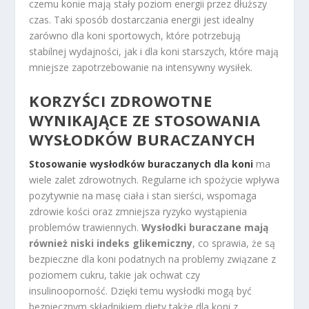
czemu konie mają stały poziom energii przez dłuższy
czas. Taki sposób dostarczania energii jest idealny
zarówno dla koni sportowych, które potrzebują
stabilnej wydajności, jak i dla koni starszych, które mają
mniejsze zapotrzebowanie na intensywny wysiłek.
KORZYŚCI ZDROWOTNE
WYNIKAJĄCE ZE STOSOWANIA
WYSŁODKÓW BURACZANYCH
Stosowanie wysłodków buraczanych dla koni
ma
wiele zalet zdrowotnych. Regularne ich spożycie wpływa
pozytywnie na masę ciała i stan sierści, wspomaga
zdrowie kości oraz zmniejsza ryzyko wystąpienia
problemów trawiennych.
Wysłodki buraczane mają
również niski indeks glikemiczny
, co sprawia, że są
bezpieczne dla koni podatnych na problemy związane z
poziomem cukru, takie jak ochwat czy
insulinooporność. Dzięki temu wysłodki mogą być
bezpiecznym składnikiem diety także dla koni z