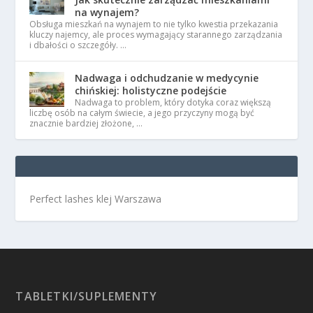
na wynajem?
Obsługa mieszkań na wynajem to nie tylko kwestia przekazania
kluczy najemcy, ale proces wymagający starannego zarządzania
i dbałości o szczegóły. …
Nadwaga i odchudzanie w medycynie
chińskiej: holistyczne podejście
Nadwaga to problem, który dotyka coraz większą
liczbę osób na całym świecie, a jego przyczyny mogą być
znacznie bardziej złożone, …
Perfect lashes klej Warszawa
TABLETKI/SUPLEMENTY