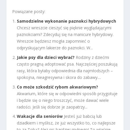
Powiązane posty:
Samodzielne wykonanie paznokci hybrydowych
Chcesz wreszcie cieszyć się pięknie wyglądającymi
paznokciami? Zdecyduj się na manicure hybrydowy.
Wreszcie będziesz mogła zapomnieć o
odpryskującym lakierze do paznokci. W...
Jakie psy dla dzieci wybrać?
Rodziny z dziećmi
często pragną adoptować psa. Najczęściej poszukują
rasy, która byłaby odpowiednia dla najmłodszych –
spokojna, nieagresywna i skora do zabawy....
Co może szkodzić rybom akwariowym?
Akwarium, które się w odpowiedni sposób przygotuje
i będzie się o niego troszczyć, może dawać wiele
radości. Jeśli się dobrze je zaopatrzy...
Wakacje dla seniorów
Jesteś już babcią lub
dziadkiem i myślisz, że już wszystko to, co najlepsze
to za Tobą? Ależ nic bardziej mylnego! To właśnie...