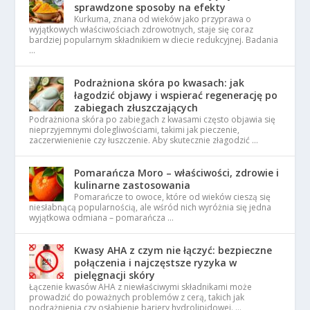
sprawdzone sposoby na efekty
Kurkuma, znana od wieków jako przyprawa o
wyjątkowych właściwościach zdrowotnych, staje się coraz
bardziej popularnym składnikiem w diecie redukcyjnej. Badania
…
Podrażniona skóra po kwasach: jak
łagodzić objawy i wspierać regenerację po
zabiegach złuszczających
Podrażniona skóra po zabiegach z kwasami często objawia się
nieprzyjemnymi dolegliwościami, takimi jak pieczenie,
zaczerwienienie czy łuszczenie. Aby skutecznie złagodzić …
Pomarańcza Moro – właściwości, zdrowie i
kulinarne zastosowania
Pomarańcze to owoce, które od wieków cieszą się
niesłabnącą popularnością, ale wśród nich wyróżnia się jedna
wyjątkowa odmiana – pomarańcza …
Kwasy AHA z czym nie łączyć: bezpieczne
połączenia i najczęstsze ryzyka w
pielęgnacji skóry
Łączenie kwasów AHA z niewłaściwymi składnikami może
prowadzić do poważnych problemów z cerą, takich jak
podrażnienia czy osłabienie bariery hydrolipidowej. …