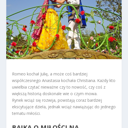
Romeo kochał Julię, a może coś bardziej
współczesnego Anastasia kochała Christiana. Każdy kto
uwielbia czytać nieważne czy to nowość, czy coś z
większą historią doskonale wie o czym mowa.
Rynek wciąż się rozwija, powstają coraz bardziej
ekscytujące dzieła, jednak wciąż nawiązując do jednego
tematu miłości.
BAJKA O MIŁOŚCI NA