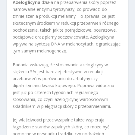
Azeloglicyna
działa na przebarwienia skóry poprzez
hamowanie enzymu tyrozynazy, co prowadzi do
zmniejszenia produkcji melaniny. To sprawia, że jest
skutecznym środkiem w redukcji przebarwień różnego
pochodzenia, takich jak te potrądzikowe, pourazowe,
pociążowe oraz plamy soczewicowate. Azeloglicyna
wpływa na syntezę DNA w melanocytach, ograniczając
tym samym melanogenezę.
Badania wskazują, że stosowanie azeloglicyny w
stężeniu 5% jest bardziej efektywne w redukcji
przebarwień w porównaniu do arbutyny czy
dipalmitynianu kwasu kojowego. Poprawa widoczna
jest już po czterech tygodniach regularnego
stosowania, co czyni azeloglicynę wartościowym
składnikiem w pielęgnacji skóry z przebarwieniami.
Jej właściwości przeciwzapalne także wspierają
łagodzenie stanów zapalnych skóry, co może być
pomocne w przypadku trądziku czy podrażnień,