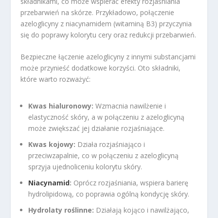
składnikami, co może wspierać efekty rozjaśniania
przebarwień na skórze. Przykładowo, połączenie
azeloglicyny z niacynamidem (witaminą B3) przyczynia
się do poprawy kolorytu cery oraz redukcji przebarwień.
Bezpieczne łączenie azeloglicyny z innymi substancjami
może przynieść dodatkowe korzyści. Oto składniki,
które warto rozważyć:
Kwas hialuronowy:
Wzmacnia nawilżenie i
elastyczność skóry, a w połączeniu z azeloglicyną
może zwiększać jej działanie rozjaśniające.
Kwas kojowy:
Działa rozjaśniająco i
przeciwzapalnie, co w połączeniu z azeloglicyną
sprzyja ujednoliceniu kolorytu skóry.
Niacynamid
:
Oprócz rozjaśniania, wspiera barierę
hydrolipidową, co poprawia ogólną kondycję skóry.
Hydrolaty roślinne:
Działają kojąco i nawilżająco,