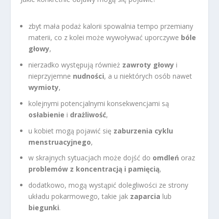
zbyt mała podaż kalorii spowalnia tempo przemiany
materii, co z kolei może wywoływać uporczywe
bóle
głowy
,
nierzadko występują również
zawroty głowy
i
nieprzyjemne
nudności
, a u niektórych osób nawet
wymioty
,
kolejnymi potencjalnymi konsekwencjami są
osłabienie
i
drażliwość
,
u kobiet mogą pojawić się
zaburzenia cyklu
menstruacyjnego
,
w skrajnych sytuacjach może dojść do
omdleń
oraz
problemów z koncentracją i pamięcią
,
dodatkowo, mogą wystąpić dolegliwości ze strony
układu pokarmowego, takie jak
zaparcia
lub
biegunki
.