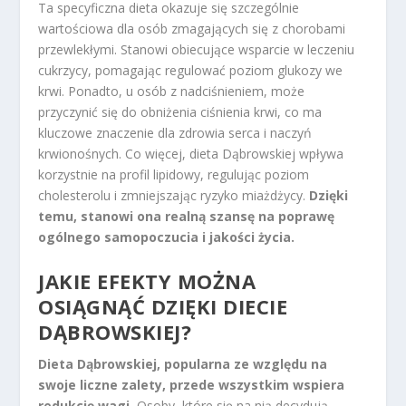
Ta specyficzna dieta okazuje się szczególnie
wartościowa dla osób zmagających się z chorobami
przewlekłymi. Stanowi obiecujące wsparcie w leczeniu
cukrzycy, pomagając regulować poziom glukozy we
krwi. Ponadto, u osób z nadciśnieniem, może
przyczynić się do obniżenia ciśnienia krwi, co ma
kluczowe znaczenie dla zdrowia serca i naczyń
krwionośnych. Co więcej, dieta Dąbrowskiej wpływa
korzystnie na profil lipidowy, regulując poziom
cholesterolu i zmniejszając ryzyko miażdżycy.
Dzięki
temu, stanowi ona realną szansę na poprawę
ogólnego samopoczucia i jakości życia.
JAKIE EFEKTY MOŻNA
OSIĄGNĄĆ DZIĘKI DIECIE
DĄBROWSKIEJ?
Dieta Dąbrowskiej, popularna ze względu na
swoje liczne zalety, przede wszystkim wspiera
redukcję wagi.
Osoby, które się na nią decydują,