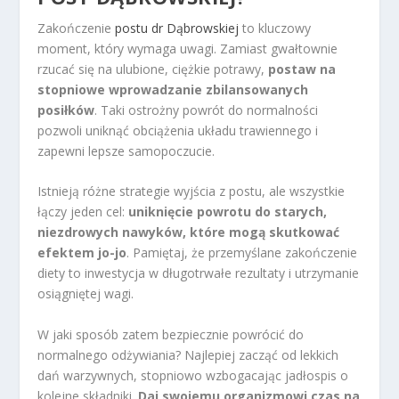
Zakończenie
postu dr Dąbrowskiej
to kluczowy
moment, który wymaga uwagi. Zamiast gwałtownie
rzucać się na ulubione, ciężkie potrawy,
postaw na
stopniowe wprowadzanie zbilansowanych
posiłków
. Taki ostrożny powrót do normalności
pozwoli uniknąć obciążenia układu trawiennego i
zapewni lepsze samopoczucie.
Istnieją różne strategie wyjścia z postu, ale wszystkie
łączy jeden cel:
uniknięcie powrotu do starych,
niezdrowych nawyków, które mogą skutkować
efektem jo-jo
. Pamiętaj, że przemyślane zakończenie
diety to inwestycja w długotrwałe rezultaty i utrzymanie
osiągniętej wagi.
W jaki sposób zatem bezpiecznie powrócić do
normalnego odżywiania? Najlepiej zacząć od lekkich
dań warzywnych, stopniowo wzbogacając jadłospis o
kolejne składniki.
Daj swojemu organizmowi czas na