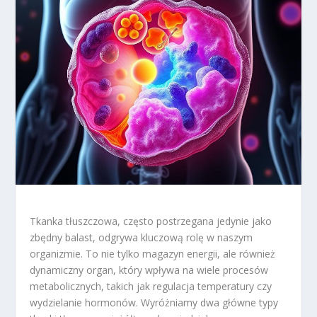
Tkanka tłuszczowa, często postrzegana jedynie jako
zbędny balast, odgrywa kluczową rolę w naszym
organizmie. To nie tylko magazyn energii, ale również
dynamiczny organ, który wpływa na wiele procesów
metabolicznych, takich jak regulacja temperatury czy
wydzielanie hormonów. Wyróżniamy dwa główne typy