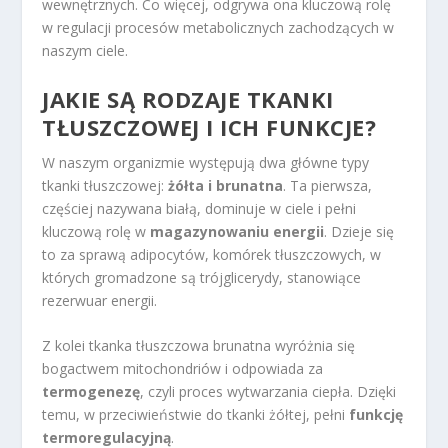
wewnętrznych. Co więcej, odgrywa ona kluczową rolę
w regulacji procesów metabolicznych zachodzących w
naszym ciele.
JAKIE SĄ RODZAJE TKANKI
TŁUSZCZOWEJ I ICH FUNKCJE?
W naszym organizmie występują dwa główne typy
tkanki tłuszczowej:
żółta i brunatna
. Ta pierwsza,
częściej nazywana białą, dominuje w ciele i pełni
kluczową rolę w
magazynowaniu energii
. Dzieje się
to za sprawą adipocytów, komórek tłuszczowych, w
których gromadzone są trójglicerydy, stanowiące
rezerwuar energii.
Z kolei tkanka tłuszczowa brunatna wyróżnia się
bogactwem mitochondriów i odpowiada za
termogenezę
, czyli proces wytwarzania ciepła. Dzięki
temu, w przeciwieństwie do tkanki żółtej, pełni
funkcję
termoregulacyjną
.