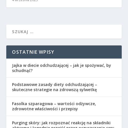
OSTATNIE WPISY
Jajka w diecie odchudzającej – jak je spożywać, by
schudnąć?
Podstawowe zasady diety odchudzającej –
skuteczne strategie na zdrowszą sylwetkę
Fasolka szparagowa – wartości odżywcze,
zdrowotne właściwości i przepisy
Purging skóry: jak rozpoznać reakcję na składniki
aktywne i łagodnie przejść przez oczyszczanie cery