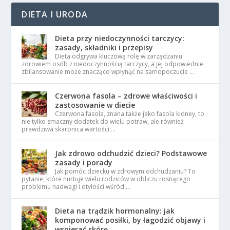
DIETA I URODA
Dieta przy niedoczynności tarczycy:
zasady, składniki i przepisy
Dieta odgrywa kluczową rolę w zarządzaniu
zdrowiem osób z niedoczynnością tarczycy, a jej odpowiednie
zbilansowanie może znacząco wpłynąć na samopoczucie …
Czerwona fasola – zdrowe właściwości i
zastosowanie w diecie
Czerwona fasola, znana także jako fasola kidney, to
nie tylko smaczny dodatek do wielu potraw, ale również
prawdziwa skarbnica wartości …
Jak zdrowo odchudzić dzieci? Podstawowe
zasady i porady
Jak pomóc dziecku w zdrowym odchudzaniu? To
pytanie, które nurtuje wielu rodziców w obliczu rosnącego
problemu nadwagi i otyłości wśród …
Dieta na trądzik hormonalny: jak
komponować posiłki, by łagodzić objawy i
wspierać skórę