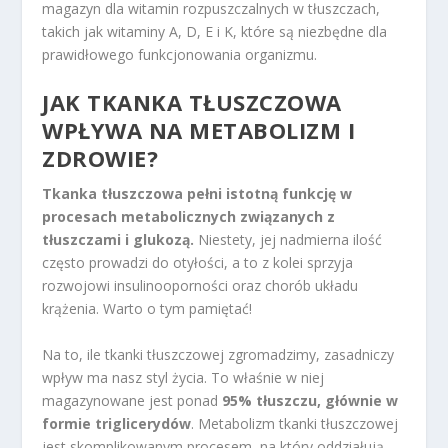
magazyn dla witamin rozpuszczalnych w tłuszczach,
takich jak witaminy A, D, E i K, które są niezbędne dla
prawidłowego funkcjonowania organizmu.
JAK TKANKA TŁUSZCZOWA
WPŁYWA NA METABOLIZM I
ZDROWIE?
Tkanka tłuszczowa pełni istotną funkcję w
procesach metabolicznych związanych z
tłuszczami i glukozą.
Niestety, jej nadmierna ilość
często prowadzi do otyłości, a to z kolei sprzyja
rozwojowi insulinooporności oraz chorób układu
krążenia. Warto o tym pamiętać!
Na to, ile tkanki tłuszczowej zgromadzimy, zasadniczy
wpływ ma nasz styl życia. To właśnie w niej
magazynowane jest ponad
95% tłuszczu, głównie w
formie triglicerydów
. Metabolizm tkanki tłuszczowej
jest skomplikowanym procesem, na który oddziałują