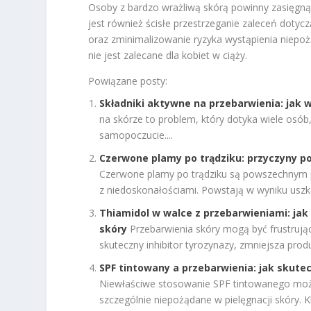
Osoby z bardzo wrażliwą skórą powinny zasięgną
jest również ścisłe przestrzeganie zaleceń doty
oraz zminimalizowanie ryzyka wystąpienia niepo
nie jest zalecane dla kobiet w ciąży.
Powiązane posty:
Składniki aktywne na przebarwienia: jak wy
na skórze to problem, który dotyka wiele osób
samopoczucie....
Czerwone plamy po trądziku: przyczyny p
Czerwone plamy po trądziku są powszechnym p
z niedoskonałościami. Powstają w wyniku uszk
Thiamidol w walce z przebarwieniami: jak 
skóry
Przebarwienia skóry mogą być frustrują
skuteczny inhibitor tyrozynazy, zmniejsza produ
SPF tintowany a przebarwienia: jak skute
Niewłaściwe stosowanie SPF tintowanego może
szczególnie niepożądane w pielęgnacji skóry. Kl