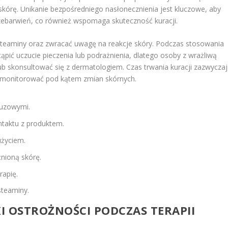
skórę. Unikanie bezpośredniego nasłonecznienia jest kluczowe, aby
zebarwień, co również wspomaga skuteczność kuracji.
ysteaminy oraz zwracać uwagę na reakcje skóry. Podczas stosowania
ić uczucie pieczenia lub podrażnienia, dlatego osoby z wrażliwą
ub skonsultować się z dermatologiem. Czas trwania kuracji zazwyczaj
to monitorować pod kątem zmian skórnych.
luzowymi.
taktu z produktem.
użyciem.
nioną skórę.
rapię.
steaminy.
KI OSTROŻNOŚCI PODCZAS TERAPII