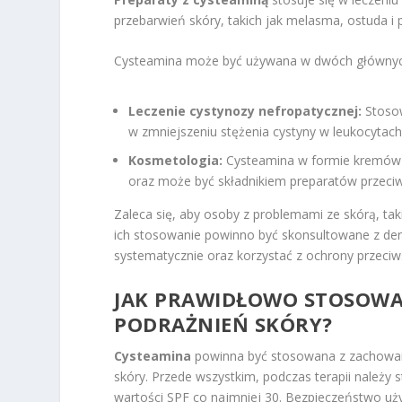
przebarwień skóry, takich jak melasma, ostuda i
Cysteamina może być używana w dwóch głównyc
Leczenie cystynozy nefropatycznej:
Stosow
w zmniejszeniu stężenia cystyny w leukocyta
Kosmetologia:
Cysteamina w formie kremów
oraz może być składnikiem preparatów przeci
Zaleca się, aby osoby z problemami ze skórą, tak
ich stosowanie powinno być skonsultowane z der
systematycznie oraz korzystać z ochrony przeciw
JAK PRAWIDŁOWO STOSOWA
PODRAŻNIEŃ SKÓRY?
Cysteamina
powinna być stosowana z zachowani
skóry. Przede wszystkim, podczas terapii należy 
wartości SPF co najmniej 30. Bezpieczeństwo uży