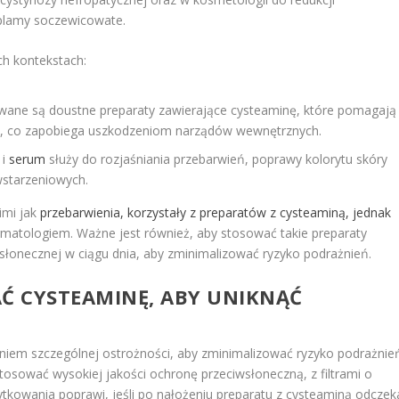
 plamy soczewicowate.
h kontekstach:
ane są doustne preparaty zawierające cysteaminę, które pomagają
ch, co zapobiega uszkodzeniom narządów wewnętrznych.
 i
serum
służy do rozjaśniania przebarwień, poprawy kolorytu skóry
wstarzeniowych.
imi jak
przebarwienia, korzystały z preparatów z cysteaminą, jednak
matologiem. Ważne jest również, aby stosować takie preparaty
słonecznej w ciągu dnia, aby zminimalizować ryzyko podrażnień.
Ć CYSTEAMINĘ, ABY UNIKNĄĆ
em szczególnej ostrożności, aby zminimalizować ryzyko podrażnie
stosować wysokiej jakości ochronę przeciwsłoneczną, z filtrami o
tkowania poprawi, jeśli po nałożeniu preparatu z cysteaminą odczek