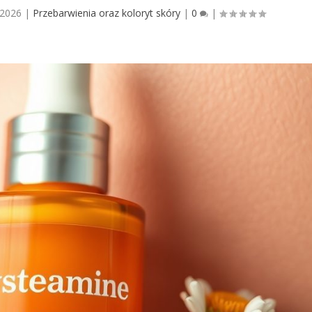
 2026
|
Przebarwienia oraz koloryt skóry
|
0
|