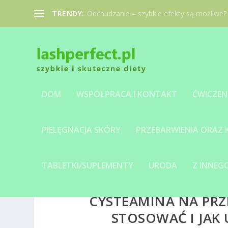
TRENDY:
Odchudzanie – szybkie efekty są możliwe?
DOM
WSPÓŁPRACA I KONTAKT
ĆWICZEN
PIELĘGNACJA SKÓRY
PRZEBARWIENIA ORAZ
TABLETKI/SUPLEMENTY
URODA
Z INNE
CYSTEAMINA NA PRZE
STOSOWAĆ I JAK