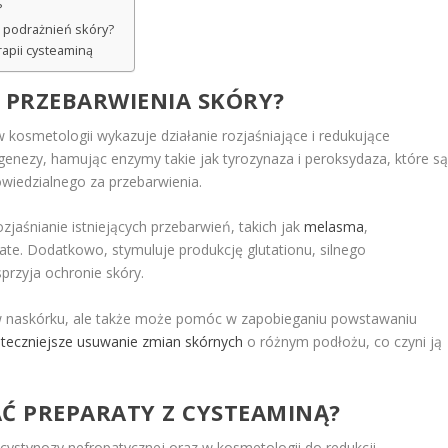
?
 podrażnień skóry?
rapii cysteaminą
A PRZEBARWIENIA SKÓRY?
 kosmetologii wykazuje działanie rozjaśniające i redukujące
ogenezy, hamując enzymy takie jak tyrozynaza i peroksydaza, które s
wiedzialnego za przebarwienia.
jaśnianie istniejących przebarwień, takich jak
melasma
,
te. Dodatkowo, stymuluje produkcję glutationu, silnego
przyja ochronie skóry.
 w naskórku, ale także może pomóc w zapobieganiu powstawaniu
uteczniejsze usuwanie zmian skórnych
o różnym podłożu, co czyni ją
AĆ PREPARATY Z CYSTEAMINĄ?
 cystynozy nefropatycznej oraz w kosmetologii do redukcji