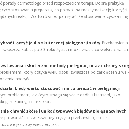
ć porady dermatologa przed rozpoczęciem terapii. Dobrą praktyką
czących stosowania preparatu, co pozwoli na maksymalizację korzyści
żądanych reakcji. Warto również pamiętać, że stosowanie cysteaminę
brać i łączyć je dla skutecznej pielęgnacji skóry
Przebarwienia
, zwłaszcza kobiet po 30. roku życia, i może znacząco wpłynąć na ich
owstawania i skuteczne metody pielęgnacji oraz ochrony skór
roblemem, który dotyka wielu osób, zwłaszcza po zakończeniu walk
odzenia naczyń...
działa, kiedy warto stosować i na co uważać w pielęgnacji
cym problemem, z którym zmaga się wiele osób. Thiamidol, jako
kcję melaniny, co przekłada...
cznie chronić skórę i unikać typowych błędów pielęgnacyjnych
 prowadzić do zwiększonego ryzyka przebarwień, co jest
uczowe jest, aby wiedzieć, jak...