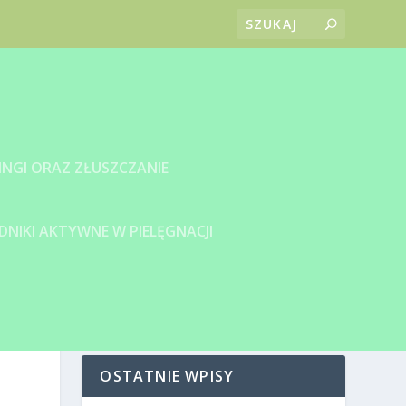
INGI ORAZ ZŁUSZCZANIE
DNIKI AKTYWNE W PIELĘGNACJI
OSTATNIE WPISY