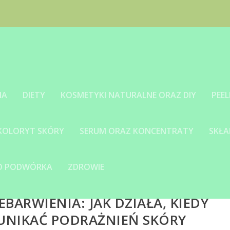
IA
DIETY
KOSMETYKI NATURALNE ORAZ DIY
PEEL
 KOLORYT SKÓRY
SERUM ORAZ KONCENTRATY
SKŁA
GO PODWÓRKA
ZDROWIE
BARWIENIA: JAK DZIAŁA, KIEDY
 UNIKAĆ PODRAŻNIEŃ SKÓRY