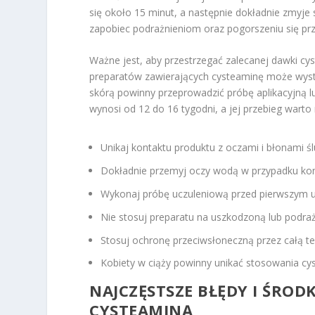
się około 15 minut, a następnie dokładnie zmyje 
zapobiec podrażnieniom oraz pogorszeniu się pr
Ważne jest, aby przestrzegać zalecanej dawki c
preparatów zawierających cysteaminę może wystąp
skórą powinny przeprowadzić próbę aplikacyjną l
wynosi od 12 do 16 tygodni, a jej przebieg war
Unikaj kontaktu produktu z oczami i błonami ś
Dokładnie przemyj oczy wodą w przypadku kon
Wykonaj próbę uczuleniową przed pierwszym 
Nie stosuj preparatu na uszkodzoną lub podraż
Stosuj ochronę przeciwsłoneczną przez całą te
Kobiety w ciąży powinny unikać stosowania cy
NAJCZĘSTSZE BŁĘDY I ŚROD
CYSTEAMINĄ