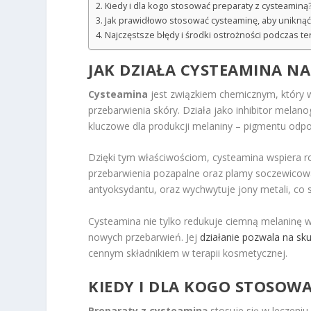
Kiedy i dla kogo stosować preparaty z cysteaminą
Jak prawidłowo stosować cysteaminę, aby uniknąć
Najczęstsze błędy i środki ostrożności podczas te
JAK DZIAŁA CYSTEAMINA N
Cysteamina
jest związkiem chemicznym, który w
przebarwienia skóry. Działa jako inhibitor melan
kluczowe dla produkcji melaniny – pigmentu odpo
Dzięki tym właściwościom, cysteamina wspiera roz
przebarwienia pozapalne oraz plamy soczewicowa
antyoksydantu, oraz wychwytuje jony metali, co s
Cysteamina nie tylko redukuje ciemną melaninę
nowych przebarwień. Jej
działanie pozwala na sk
cennym składnikiem w terapii kosmetycznej.
KIEDY I DLA KOGO STOSOW
Preparaty z cysteaminą
stosuje się w leczeniu