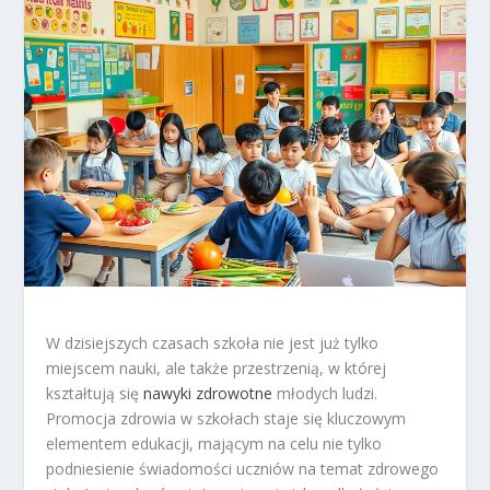
W dzisiejszych czasach szkoła nie jest już tylko
miejscem nauki, ale także przestrzenią, w której
kształtują się
nawyki zdrowotne
młodych ludzi.
Promocja zdrowia w szkołach staje się kluczowym
elementem edukacji, mającym na celu nie tylko
podniesienie świadomości uczniów na temat zdrowego