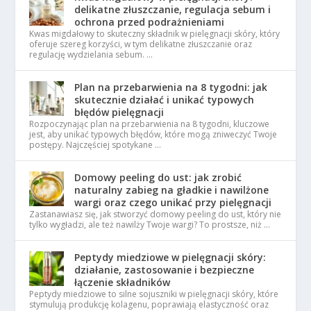
delikatne złuszczanie, regulacja sebum i
ochrona przed podrażnieniami
Kwas migdałowy to skuteczny składnik w pielęgnacji skóry, który
oferuje szereg korzyści, w tym delikatne złuszczanie oraz
regulację wydzielania sebum. …
Plan na przebarwienia na 8 tygodni: jak
skutecznie działać i unikać typowych
błędów pielęgnacji
Rozpoczynając plan na przebarwienia na 8 tygodni, kluczowe
jest, aby unikać typowych błędów, które mogą zniweczyć Twoje
postępy. Najczęściej spotykane …
Domowy peeling do ust: jak zrobić
naturalny zabieg na gładkie i nawilżone
wargi oraz czego unikać przy pielęgnacji
Zastanawiasz się, jak stworzyć domowy peeling do ust, który nie
tylko wygładzi, ale też nawilży Twoje wargi? To prostsze, niż …
Peptydy miedziowe w pielęgnacji skóry:
działanie, zastosowanie i bezpieczne
łączenie składników
Peptydy miedziowe to silne sojuszniki w pielęgnacji skóry, które
stymulują produkcję kolagenu, poprawiają elastyczność oraz