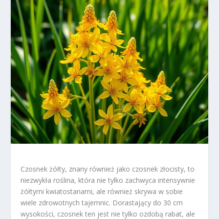
Czosnek żółty, znany również jako czosnek złocisty, to
niezwykła roślina, która nie tylko zachwyca intensywnie
żółtymi kwiatostanami, ale również skrywa w sobie
wiele zdrowotnych tajemnic. Dorastający do 30 cm
wysokości, czosnek ten jest nie tylko ozdobą rabat, ale