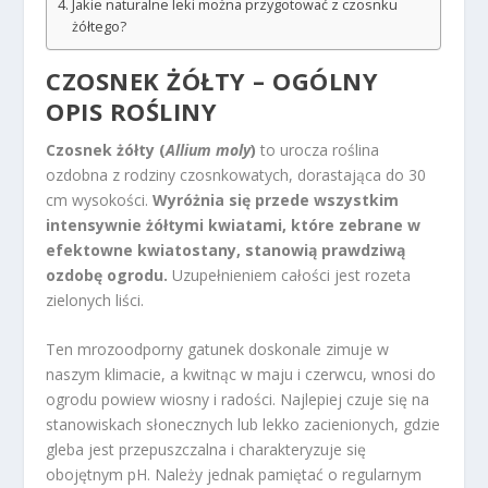
Jakie naturalne leki można przygotować z czosnku
żółtego?
CZOSNEK ŻÓŁTY – OGÓLNY
OPIS ROŚLINY
Czosnek żółty (
Allium moly
)
to urocza roślina
ozdobna z rodziny czosnkowatych, dorastająca do 30
cm wysokości.
Wyróżnia się przede wszystkim
intensywnie żółtymi kwiatami, które zebrane w
efektowne kwiatostany, stanowią prawdziwą
ozdobę ogrodu.
Uzupełnieniem całości jest rozeta
zielonych liści.
Ten mrozoodporny gatunek doskonale zimuje w
naszym klimacie, a kwitnąc w maju i czerwcu, wnosi do
ogrodu powiew wiosny i radości. Najlepiej czuje się na
stanowiskach słonecznych lub lekko zacienionych, gdzie
gleba jest przepuszczalna i charakteryzuje się
obojętnym pH. Należy jednak pamiętać o regularnym