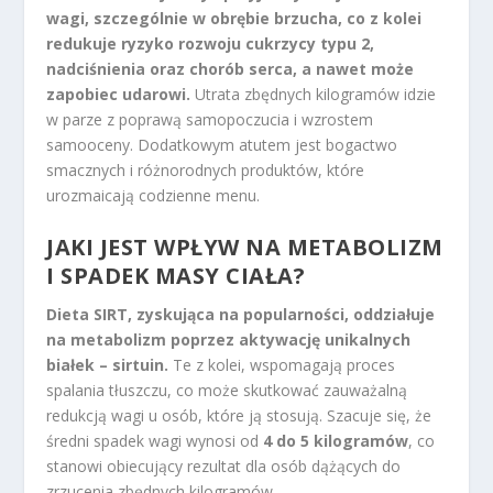
wagi, szczególnie w obrębie brzucha, co z kolei
redukuje ryzyko rozwoju cukrzycy typu 2,
nadciśnienia oraz chorób serca, a nawet może
zapobiec udarowi.
Utrata zbędnych kilogramów idzie
w parze z poprawą samopoczucia i wzrostem
samooceny. Dodatkowym atutem jest bogactwo
smacznych i różnorodnych produktów, które
urozmaicają codzienne menu.
JAKI JEST WPŁYW NA METABOLIZM
I SPADEK MASY CIAŁA?
Dieta SIRT, zyskująca na popularności, oddziałuje
na metabolizm poprzez aktywację unikalnych
białek – sirtuin.
Te z kolei, wspomagają proces
spalania tłuszczu, co może skutkować zauważalną
redukcją wagi u osób, które ją stosują. Szacuje się, że
średni spadek wagi wynosi od
4 do 5 kilogramów
, co
stanowi obiecujący rezultat dla osób dążących do
zrzucenia zbędnych kilogramów.