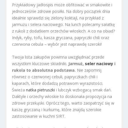
Przykładowy jadłospis może obfitować w smakowite i
jednocześnie zdrowe posiłki. Na dobry początek dnia
idealnie sprawdzi się zielony koktajl, na przykład z
jarmużu i selera naciowego. Na lunch polecamy sałatkę
z rukoli z dodatkiem orzechów włoskich. A co na obiad?
Indyk, ryby, tofu, kasza gryczana, papryczki chili oraz
czerwona cebula – wybór jest naprawdę szeroki!
Twoja lista zakupów powinna uwzględniać przede
wszystkim kluczowe składniki.
Jarmuż,
seler naciowy
i
rukola to absolutna podstawa.
Nie zapomnij
również o czerwonej cebuli, papryczkach chili i
kaparach, które dodadzą potrawom wyrazistości.
Świeża
natka pietruszki
i lubczyk wzbogacą smak dań.
Daktyle i orzechy włoskie to doskonała propozycja na
zdrowe przekąski. Oprócz tego, warto zaopatrzyć się w
kaszę gryczaną i kurkumę, które znajdą szerokie
zastosowanie w kuchni SIRT.