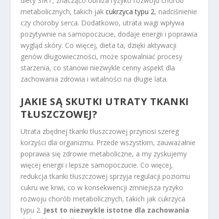
diety SIRT, znacząco obniża ryzyko rozwoju chorób
metabolicznych, takich jak
cukrzyca typu 2
, nadciśnienie
czy choroby serca. Dodatkowo, utrata wagi wpływa
pozytywnie na samopoczucie, dodaje energii i poprawia
wygląd skóry. Co więcej, dieta ta, dzięki aktywacji
genów długowieczności, może spowalniać procesy
starzenia, co stanowi niezwykle cenny aspekt dla
zachowania zdrowia i witalności na długie lata.
JAKIE SĄ SKUTKI UTRATY TKANKI
TŁUSZCZOWEJ?
Utrata zbędnej tkanki tłuszczowej przynosi szereg
korzyści dla organizmu. Przede wszystkim, zauważalnie
poprawia się zdrowie metaboliczne, a my zyskujemy
więcej energii i lepsze samopoczucie. Co więcej,
redukcja tkanki tłuszczowej sprzyja regulacji poziomu
cukru we krwi, co w konsekwencji zmniejsza ryzyko
rozwoju chorób metabolicznych, takich jak cukrzyca
typu 2.
Jest to niezwykle istotne dla zachowania