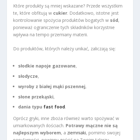
Które produkty są mniej wskazane? Przede wszystkim
te, które obfitują w
cukier
. Dodatkowo, istotne jest
kontrolowanie spożycia produktów bogatych w
sód
,
ponieważ ograniczenie tych składników korzystnie
wpływa na tempo przemiany materii.
Do produktów, których należy unikać, zaliczają się:
słodkie napoje gazowane
,
słodycze
,
wyroby z białej mąki pszennej
,
słone przekąski
,
dania typu
fast food
.
Oprócz gryki, inne zboża również warto spożywać w
umiarkowanych ilościach.
Potrawy mączne nie są
najlepszym wyborem
, a
ziemniaki
, pomimo swojej
popularności, powinny gościć na Twoim talerzu