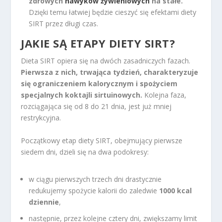
zdrowych
nawyków żywieniowych
na stałe.
Dzięki temu łatwiej będzie cieszyć się efektami diety
SIRT przez długi czas.
JAKIE SĄ ETAPY DIETY SIRT?
Dieta SIRT opiera się na dwóch zasadniczych fazach.
Pierwsza z nich, trwająca tydzień, charakteryzuje
się ograniczeniem kalorycznym i spożyciem
specjalnych koktajli sirtuinowych.
Kolejna faza,
rozciągająca się od 8 do 21 dnia, jest już mniej
restrykcyjna.
Początkowy etap diety SIRT, obejmujący pierwsze
siedem dni, dzieli się na dwa podokresy:
w ciągu pierwszych trzech dni drastycznie
redukujemy spożycie kalorii do zaledwie
1000 kcal
dziennie
,
następnie, przez kolejne cztery dni, zwiększamy limit