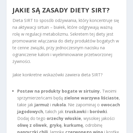
JAKIE SĄ
ZASADY DIETY
SIRT?
Dieta SIRT to sposób odżywiania, który koncentruje się
na aktywacji sirtuin – białek, które odgrywają ważną
rolę w regulacji metabolizmu. Sekretem tej diety jest
promowanie włączania do diety produktów bogatych w
te cenne związki, przy jednoczesnym nacisku na
ograniczenie kalorii i wyeliminowanie przetworzonej
żywności.
Jakie konkretne wskazówki zawiera dieta SIRT?
Postaw na produkty bogate w sirtuiny.
Twoimi
sprzymierzeńcami będą
zielone warzywa liściaste
,
takie jak
jarmuż
i
rukola
. Nie zapominaj o
owocach
jagodowych
, takich jak
truskawki
i
borówki
.
Dodaj do tego
orzechy włoskie
, wysokiej jakości
oliwę z oliwek
,
grykę
,
kurkumę
, odrobinę
papryczki chili
, lampkę
czerwonego wina
i kostkę