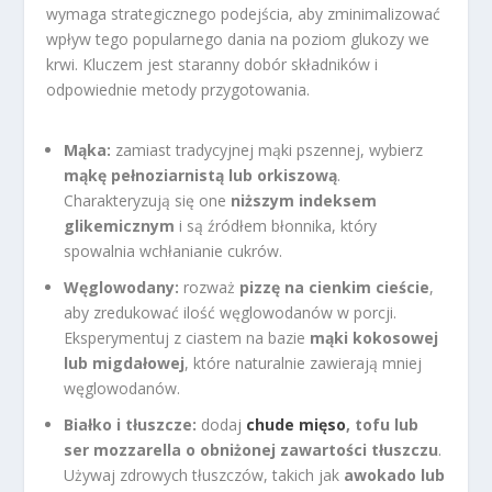
wymaga strategicznego podejścia, aby zminimalizować
wpływ tego popularnego dania na poziom glukozy we
krwi. Kluczem jest staranny dobór składników i
odpowiednie metody przygotowania.
Mąka:
zamiast tradycyjnej mąki pszennej, wybierz
mąkę pełnoziarnistą lub orkiszową
.
Charakteryzują się one
niższym indeksem
glikemicznym
i są źródłem błonnika, który
spowalnia wchłanianie cukrów.
Węglowodany:
rozważ
pizzę na cienkim cieście
,
aby zredukować ilość węglowodanów w porcji.
Eksperymentuj z ciastem na bazie
mąki kokosowej
lub migdałowej
, które naturalnie zawierają mniej
węglowodanów.
Białko i tłuszcze:
dodaj
chude mięso
, tofu lub
ser mozzarella o obniżonej zawartości tłuszczu
.
Używaj zdrowych tłuszczów, takich jak
awokado lub