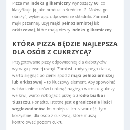
Pizza ma
indeks glikemiczny
wynoszący
60
, co
klasyfikuje ją jako produkt o średnim IG. Można go
obniżyć, wybierając odpowiednie składniki. Zamiast
mąki pszennej, użyj
mąki pełnoziarnistej
lub
orkiszowej
, które mają niższy
indeks glikemiczny
.
KTÓRA PIZZA BĘDZIE NAJLEPSZA
DLA OSÓB Z CUKRZYCĄ?
Przygotowanie pizzy odpowiedniej dla diabetyków
wymaga pewnej uwagi. Zamiast tradycyjnego ciasta,
warto sięgnąć po cienki spód z
mąki pełnoziarnistej
lub orkiszowej
– to kluczowy element. Aby spowolnić
wchłanianie cukrów i uniknąć nagłego wzrostu glukozy
we krwi, warto wzbogacić pizzę o
źródło białka i
tłuszczu
. Ponadto, istotne jest
ograniczenie ilości
węglowodanów
. Im mniejsza ich zawartość, tym
korzystniej dla osób z cukrzycą, które muszą
kontrolować poziom cukru.