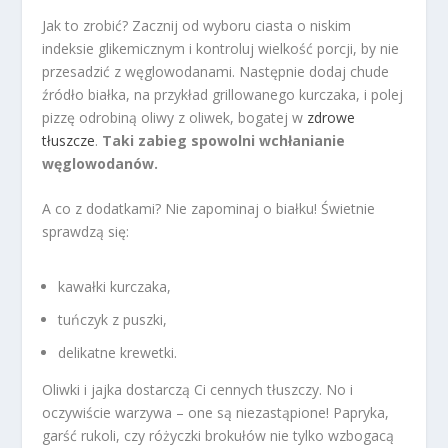
Jak to zrobić? Zacznij od wyboru ciasta o niskim
indeksie glikemicznym i kontroluj wielkość porcji, by nie
przesadzić z węglowodanami. Następnie dodaj chude
źródło białka, na przykład grillowanego kurczaka, i polej
pizzę odrobiną oliwy z oliwek, bogatej w
zdrowe
tłuszcze
.
Taki zabieg spowolni wchłanianie
węglowodanów.
A co z dodatkami? Nie zapominaj o białku! Świetnie
sprawdzą się:
kawałki kurczaka,
tuńczyk z puszki,
delikatne krewetki.
Oliwki i jajka dostarczą Ci cennych tłuszczy. No i
oczywiście warzywa – one są niezastąpione! Papryka,
garść rukoli, czy różyczki brokułów nie tylko wzbogacą