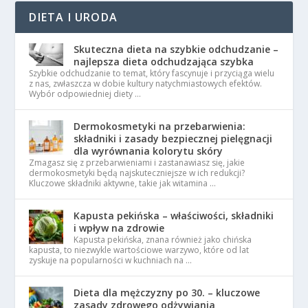
DIETA I URODA
Skuteczna dieta na szybkie odchudzanie –
najlepsza dieta odchudzająca szybka
Szybkie odchudzanie to temat, który fascynuje i przyciąga wielu
z nas, zwłaszcza w dobie kultury natychmiastowych efektów.
Wybór odpowiedniej diety …
Dermokosmetyki na przebarwienia:
składniki i zasady bezpiecznej pielęgnacji
dla wyrównania kolorytu skóry
Zmagasz się z przebarwieniami i zastanawiasz się, jakie
dermokosmetyki będą najskuteczniejsze w ich redukcji?
Kluczowe składniki aktywne, takie jak witamina …
Kapusta pekińska – właściwości, składniki
i wpływ na zdrowie
Kapusta pekińska, znana również jako chińska
kapusta, to niezwykle wartościowe warzywo, które od lat
zyskuje na popularności w kuchniach na …
Dieta dla mężczyzny po 30. – kluczowe
zasady zdrowego odżywiania