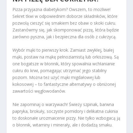
Pizza przyjazna diabetykom? Owszem, to możliwe!
Sekret tkwi w odpowiednim doborze składników, które
pozwolą cieszyć się smakiem bez obaw o skoki cukru.
Zastanówmy się, jak skomponować pizzę, która będzie
zarówno pyszna, jak i bezpieczna dla osób z cukrzycą.
Wybór mąki to pierwszy krok. Zamiast zwykłej, białej
mąki, postaw na mąkę pełnoziarnistą lub orkiszową. Są
one bogatsze w błonnik, który spowalnia wchłanianie
cukru do krwi, pomagając utrzymać jego stabilny
poziom. Można też użyć mąki migdałowej lub
kokosowej – to fantastyczne alternatywy o obniżonej
zawartości węglowodanów.
Nie zapominaj o warzywach! Świeży szpinak, barwna
papryka, brokuły, soczyste pomidory i delikatna cukinia
to doskonałe urozmaicenie pizzy. Nie tylko wzbogacą ją
o błonnik, witaminy i minerały, ale i dodadzą smaku.