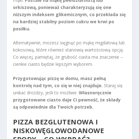
mąki.
Postaw na mąkę pełnoziarnistą lub
orkiszową, ponieważ charakteryzują się one
niższym indeksem glikemicznym, co przekłada się
na bardziej stabilny poziom cukru we krwi po
posiłku.
Alternatywnie, możesz sięgnąć po mąkę migdałową lub
kokosową, które również stanowią wartościową opcję.
Co więcej, pamiętaj, że grubość ciasta ma znaczenie –
cienkie ciasto będzie lepszym wyborem.
Przygotowując pizzę w domu, masz pełną
kontrolę nad tym, co się w niej znajduje.
Staraj się
unikać drożdży, jeśli to możliwe.
Własnoręcznie
przygotowane ciasto daje Ci pewność, że składy
są odpowiednie dla Twoich potrzeb.
PIZZA BEZGLUTENOWA I
NISKOWĘGLOWODANOWE