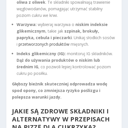
oliwa z oliwek
. Te składniki spowalniają trawienie
węglowodanów, pomagając utrzymać stabilny
poziom cukru we krwi.
Warzywa:
wybieraj warzywa o
niskim indeksie
glikemicznym
, takie jak
szpinak, brokuły,
papryka, cebula i pieczarki
. Unikaj słodkich sosów
i
przetworzonych produktów
mięsnych.
Indeks glikemiczny (IG):
monitoruj IG składników.
Dąż do używania produktów o niskim lub
średnim IG
, co pozwoli lepiej kontrolować poziom
cukru po posiłku.
Głębszy bieżnik skuteczniej odprowadza wodę
spod opony, co zmniejsza ryzyko poślizgu i
polepsza warunki jazdy.
JAKIE SĄ ZDROWE SKŁADNIKI I
ALTERNATYWY W PRZEPISACH
NA PIZZĘ DLA CUKRZYKA?