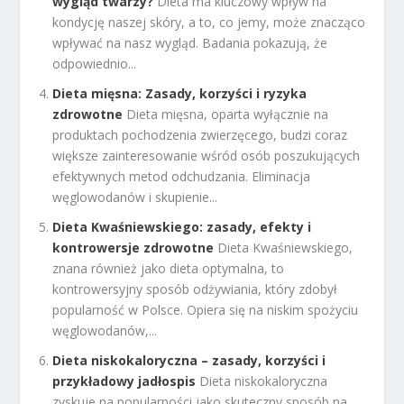
wygląd twarzy?
Dieta ma kluczowy wpływ na
kondycję naszej skóry, a to, co jemy, może znacząco
wpływać na nasz wygląd. Badania pokazują, że
odpowiednio...
Dieta mięsna: Zasady, korzyści i ryzyka
zdrowotne
Dieta mięsna, oparta wyłącznie na
produktach pochodzenia zwierzęcego, budzi coraz
większe zainteresowanie wśród osób poszukujących
efektywnych metod odchudzania. Eliminacja
węglowodanów i skupienie...
Dieta Kwaśniewskiego: zasady, efekty i
kontrowersje zdrowotne
Dieta Kwaśniewskiego,
znana również jako dieta optymalna, to
kontrowersyjny sposób odżywiania, który zdobył
popularność w Polsce. Opiera się na niskim spożyciu
węglowodanów,...
Dieta niskokaloryczna – zasady, korzyści i
przykładowy jadłospis
Dieta niskokaloryczna
zyskuje na popularności jako skuteczny sposób na