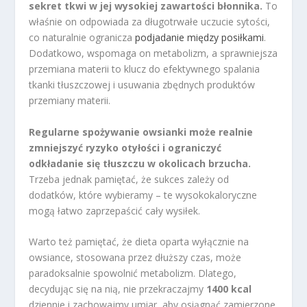
sekret tkwi w jej wysokiej zawartości błonnika.
To
właśnie on odpowiada za długotrwałe uczucie sytości,
co naturalnie ogranicza
podjadanie między posiłkami
.
Dodatkowo, wspomaga on metabolizm, a sprawniejsza
przemiana materii to klucz do efektywnego spalania
tkanki tłuszczowej i usuwania zbędnych produktów
przemiany materii.
Regularne spożywanie owsianki może realnie
zmniejszyć ryzyko otyłości i ograniczyć
odkładanie się tłuszczu w okolicach brzucha.
Trzeba jednak pamiętać, że sukces zależy od
dodatków, które wybieramy – te wysokokaloryczne
mogą łatwo zaprzepaścić cały wysiłek.
Warto też pamiętać, że dieta oparta wyłącznie na
owsiance, stosowana przez dłuższy czas, może
paradoksalnie spowolnić metabolizm. Dlatego,
decydując się na nią, nie przekraczajmy
1400 kcal
dziennie i zachowajmy umiar, aby osiągnąć zamierzone