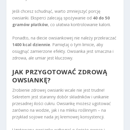
Jeśli chcesz schudnąć, warto zmniejszyć porcję
owsianki. Eksperci zalecają spożywanie od
40 do 50
gramów płatków
, co ułatwia kontrolowanie kalorii.
Ponadto, na diecie owsiankowej nie należy przekraczać
1400 kcal dziennie
. Pamiętaj o tym limicie, aby
osiągnąć zamierzone efekty. Owsianka jest smaczna i
zdrowa, ale umiar jest kluczowy.
JAK PRZYGOTOWAĆ ZDROWĄ
OWSIANKĘ?
Zrobienie zdrowej owsianki wcale nie jest trudne!
Sekretem jest staranny dobór składników i unikanie
przesadnej ilości cukru. Owsiankę możesz ugotować
zarówno na wodzie, jak i na mleku roślinnym – na
przykład sojowe nada jej kremowej konsystencji.
Ugotowaną owsiankę wzbogać o świeże owoce i