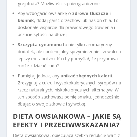
grejpfruta? Możliwości są nieograniczone!
Aby wzbogacić owsiankę o
zdrowe tłuszcze i
błonnik
, dodaj garść orzechów lub nasion chia. To
doskonałe wsparcie dla prawidłowego trawienia i
uczucie sytości na dłużej.
Szczypta cynamonu
to nie tylko aromatyczny
dodatek, ale i potencjalny sprzymierzeniec w walce o
lepszy metabolizm. Kto by pomyślał, że przyprawa
może zdziałać cuda?
Pamiętaj jednak, aby
unikać zbędnych kalorii
.
Zrezygnuj z cukru i wysokokalorycznych syropów na
rzecz naturalnych, niskokalorycznych alternatyw. W
ten sposób zachowasz pełnię smaku, jednocześnie
dbając o swoje zdrowie i sylwetkę.
DIETA OWSIANKOWA – JAKIE SĄ
EFEKTY I PRZECIWWSKAZANIA?
Dieta owsiankowa, obiecująca szybką redukcję wagi z