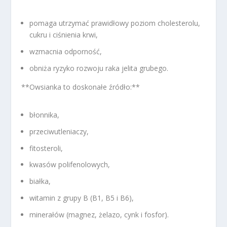
pomaga utrzymać prawidłowy poziom cholesterolu,
cukru i ciśnienia krwi,
wzmacnia odporność,
obniża ryzyko rozwoju raka jelita grubego.
**Owsianka to doskonałe źródło:**
błonnika,
przeciwutleniaczy,
fitosteroli,
kwasów polifenolowych,
białka,
witamin z grupy B (B1, B5 i B6),
minerałów (magnez, żelazo, cynk i fosfor).