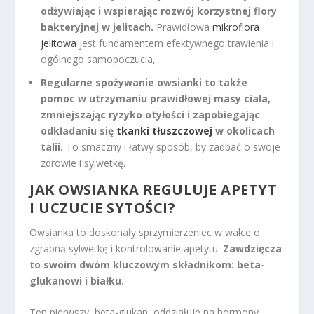
odżywiając i wspierając rozwój korzystnej flory
bakteryjnej w jelitach.
Prawidłowa
mikroflora
jelitowa
jest fundamentem efektywnego trawienia i
ogólnego samopoczucia,
Regularne spożywanie owsianki to także
pomoc w utrzymaniu prawidłowej masy ciała,
zmniejszając ryzyko otyłości i zapobiegając
odkładaniu się
tkanki tłuszczowej
w okolicach
talii.
To smaczny i łatwy sposób, by zadbać o swoje
zdrowie i sylwetkę.
JAK OWSIANKA REGULUJE APETYT
I UCZUCIE SYTOŚCI?
Owsianka to doskonały sprzymierzeniec w walce o
zgrabną sylwetkę i kontrolowanie apetytu.
Zawdzięcza
to swoim dwóm kluczowym składnikom: beta-
glukanowi i białku.
Ten pierwszy, beta-glukan, oddziałuje na hormony