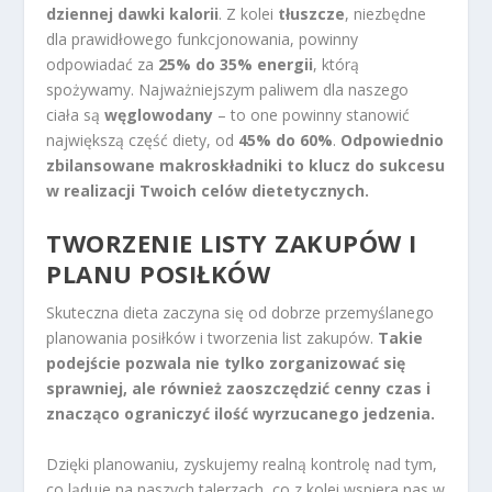
dziennej dawki kalorii
. Z kolei
tłuszcze
, niezbędne
dla prawidłowego funkcjonowania, powinny
odpowiadać za
25% do 35% energii
, którą
spożywamy. Najważniejszym paliwem dla naszego
ciała są
węglowodany
– to one powinny stanowić
największą część diety, od
45% do 60%
.
Odpowiednio
zbilansowane makroskładniki to klucz do sukcesu
w realizacji Twoich celów dietetycznych.
TWORZENIE LISTY ZAKUPÓW I
PLANU POSIŁKÓW
Skuteczna dieta zaczyna się od dobrze przemyślanego
planowania posiłków i tworzenia list zakupów.
Takie
podejście pozwala nie tylko zorganizować się
sprawniej, ale również zaoszczędzić cenny czas i
znacząco ograniczyć ilość wyrzucanego jedzenia.
Dzięki planowaniu, zyskujemy realną kontrolę nad tym,
co ląduje na naszych talerzach, co z kolei wspiera nas w