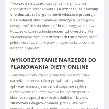
Tworząc dietetyczne przepisy, pamiętajmy o ich
odpowiednim zbilansowaniu.
To oznacza, że powinny
one dostarczać organizmowi właściwe proporcje
niezbędnych składników odżywczych.
Szczególną
uwagę zwróćmy na obecność białka, węglowodanów i
tłuszczów, które są fundamentem zdrowej diety. Nie
zapominajmy również o
witaminach i minerałach
, które
pełnią kluczową rolę w prawidłowym funkcjonowaniu
naszego organizmu.
WYKORZYSTANIE NARZĘDZI DO
PLANOWANIA DIETY ONLINE
Planowanie diety stało się znacznie prostsze dzięki
narzędziom online, takim jak kalkulatory kalorii i
aplikacje monitorujące. Umożliwiają one szybkie
oszacowanie zapotrzebowania kalorycznego oraz
idealnych proporcji
makroskładników – białek,
tłuszczów i węglowodanów
. Jednak, aby mieć
pewność, że dieta jest w pełni dostosowana do Twoich