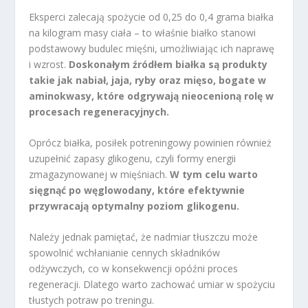
Eksperci zalecają spożycie od 0,25 do 0,4 grama białka
na kilogram masy ciała – to właśnie białko stanowi
podstawowy budulec mięśni, umożliwiając ich naprawę
i wzrost.
Doskonałym źródłem białka są produkty
takie jak nabiał, jaja, ryby oraz mięso, bogate w
aminokwasy, które odgrywają nieocenioną rolę w
procesach regeneracyjnych.
Oprócz białka, posiłek potreningowy powinien również
uzupełnić zapasy glikogenu, czyli formy energii
zmagazynowanej w mięśniach.
W tym celu warto
sięgnąć po węglowodany, które efektywnie
przywracają optymalny poziom glikogenu.
Należy jednak pamiętać, że nadmiar tłuszczu może
spowolnić wchłanianie cennych składników
odżywczych, co w konsekwencji opóźni proces
regeneracji. Dlatego warto zachować umiar w spożyciu
tłustych potraw po treningu.