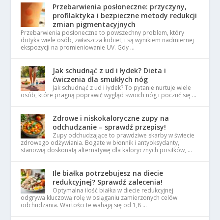
Przebarwienia posłoneczne: przyczyny,
profilaktyka i bezpieczne metody redukcji
zmian pigmentacyjnych
Przebarwienia posłoneczne to powszechny problem, który
dotyka wiele osób, zwłaszcza kobiet, i są wynikiem nadmiernej
ekspozycji na promieniowanie UV. Gdy …
Jak schudnąć z ud i łydek? Dieta i
ćwiczenia dla smukłych nóg
Jak schudnąć z ud i łydek? To pytanie nurtuje wiele
osób, które pragną poprawić wygląd swoich nóg i poczuć się …
Zdrowe i niskokaloryczne zupy na
odchudzanie – sprawdź przepisy!
Zupy odchudzające to prawdziwe skarby w świecie
zdrowego odżywiania. Bogate w błonnik i antyoksydanty,
stanowią doskonałą alternatywę dla kalorycznych posiłków, …
Ile białka potrzebujesz na diecie
redukcyjnej? Sprawdź zalecenia!
Optymalna ilość białka w diecie redukcyjnej
odgrywa kluczową rolę w osiąganiu zamierzonych celów
odchudzania. Wartości te wahają się od 1,8 …