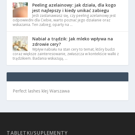
Peeling azelainowy: jak działa, dla kogo
jest najlepszy i kiedy unikać zabiegu
Jeśli zastanawiasz się, czy peeling azelainowy jest
odpowiedni dla Ciebie, warto poznać jego działanie oraz
wskazania. Ten zabieg, oparty na …
Nabiał a trądzik: Jak mleko wpływa na
zdrowie cery?
Wpływ nabiału na stan cery to temat, który budzi
coraz większe zainteresowanie, zwłaszcza w kontekście walki z
trądzikiem. Badania wskazują, …
Perfect lashes klej Warszawa
TABLETKI/SUPLEMENTY