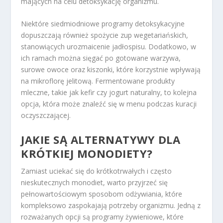
mających na celu detoksykację organizmu.
Niektóre siedmiodniowe programy detoksykacyjne
dopuszczają również spożycie zup wegetariańskich,
stanowiących urozmaicenie jadłospisu. Dodatkowo, w
ich ramach można sięgać po gotowane warzywa,
surowe owoce oraz kiszonki, które korzystnie wpływają
na mikroflorę jelitową. Fermentowane produkty
mleczne, takie jak kefir czy jogurt naturalny, to kolejna
opcja, która może znaleźć się w menu podczas kuracji
oczyszczającej.
JAKIE SĄ ALTERNATYWY DLA
KRÓTKIEJ MONODIETY?
Zamiast uciekać się do krótkotrwałych i często
nieskutecznych monodiet, warto przyjrzeć się
pełnowartościowym sposobom odżywiania, które
kompleksowo zaspokajają potrzeby organizmu. Jedną z
rozważanych opcji są programy żywieniowe, które