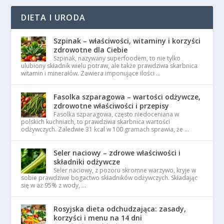
DIETA I URODA
Szpinak – właściwości, witaminy i korzyści
zdrowotne dla Ciebie
Szpinak, nazywany superfoodem, to nie tylko
ulubiony składnik wielu potraw, ale także prawdziwa skarbnica
witamin i minerałów. Zawiera imponujące ilości …
Fasolka szparagowa – wartości odżywcze,
zdrowotne właściwości i przepisy
Fasolka szparagowa, często niedoceniana w
polskich kuchniach, to prawdziwa skarbnica wartości
odżywczych. Zaledwie 31 kcal w 100 gramach sprawia, że …
Seler naciowy – zdrowe właściwości i
składniki odżywcze
Seler naciowy, z pozoru skromne warzywo, kryje w
sobie prawdziwe bogactwo składników odżywczych. Składając
się w aż 95% z wody, …
Rosyjska dieta odchudzająca: zasady,
korzyści i menu na 14 dni