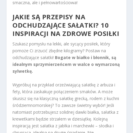
smaczna, ale i pełnowartościowa!
JAKIE SĄ PRZEPISY NA
ODCHUDZAJĄCE SAŁATKI? 10
INSPIRACJI NA ZDROWE POSIŁKI
Szukasz pomysłu na lekki, ale sycący posiłek, który
pomoże Ci zrzucić zbędne kilogramy? Postaw na
odchudzające sałatki!
Bogate w białko i błonnik, są
idealnym sprzymierzeńcem w walce o wymarzoną
sylwetkę.
Wypróbuj na przykład orzeźwiającą sałatkę z arbuza i
fety, która zaskakuje połączeniem smaków. A może
skusisz się na klasyczną sałatkę grecką, rodem z kuchni
śródziemnomorskiej? To zawsze świetny wybór! Jeśli
natomiast potrzebujesz solidnej dawki białka, sałatka z
krewetkami będzie strzałem w dziesiątkę. Kolejną
inspiracją jest sałatka z jabłka i marchewki – słodka i
chrupiąca, idealna na drugie śniadanie. Nie