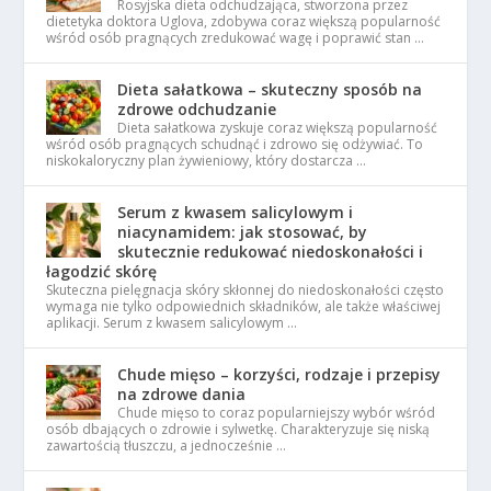
Rosyjska dieta odchudzająca, stworzona przez
dietetyka doktora Uglova, zdobywa coraz większą popularność
wśród osób pragnących zredukować wagę i poprawić stan …
Dieta sałatkowa – skuteczny sposób na
zdrowe odchudzanie
Dieta sałatkowa zyskuje coraz większą popularność
wśród osób pragnących schudnąć i zdrowo się odżywiać. To
niskokaloryczny plan żywieniowy, który dostarcza …
Serum z kwasem salicylowym i
niacynamidem: jak stosować, by
skutecznie redukować niedoskonałości i
łagodzić skórę
Skuteczna pielęgnacja skóry skłonnej do niedoskonałości często
wymaga nie tylko odpowiednich składników, ale także właściwej
aplikacji. Serum z kwasem salicylowym …
Chude mięso – korzyści, rodzaje i przepisy
na zdrowe dania
Chude mięso to coraz popularniejszy wybór wśród
osób dbających o zdrowie i sylwetkę. Charakteryzuje się niską
zawartością tłuszczu, a jednocześnie …