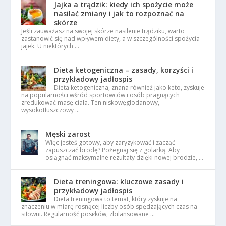
Jajka a trądzik: kiedy ich spożycie może
nasilać zmiany i jak to rozpoznać na
skórze
Jeśli zauważasz na swojej skórze nasilenie trądziku, warto
zastanowić się nad wpływem diety, a w szczególności spożycia
jajek. U niektórych …
Dieta ketogeniczna – zasady, korzyści i
przykładowy jadłospis
Dieta ketogeniczna, znana również jako keto, zyskuje
na popularności wśród sportowców i osób pragnących
zredukować masę ciała. Ten niskowęglodanowy,
wysokotłuszczowy …
Męski zarost
Więc jesteś gotowy, aby zaryzykować i zacząć
zapuszczać brodę? Pożegnaj się z golarką. Aby
osiągnąć maksymalne rezultaty dzięki nowej brodzie, …
Dieta treningowa: kluczowe zasady i
przykładowy jadłospis
Dieta treningowa to temat, który zyskuje na
znaczeniu w miarę rosnącej liczby osób spędzających czas na
siłowni. Regularność posiłków, zbilansowane …