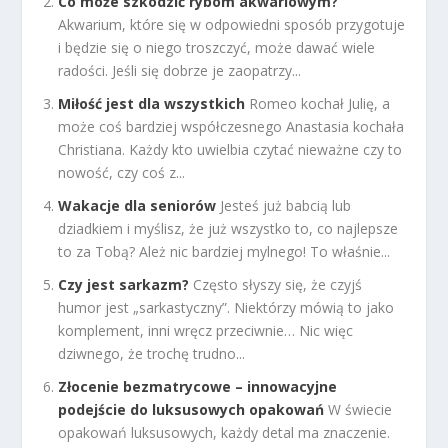
Co może szkodzić rybom akwariowym?
Akwarium, które się w odpowiedni sposób przygotuje
i będzie się o niego troszczyć, może dawać wiele
radości. Jeśli się dobrze je zaopatrzy...
Miłość jest dla wszystkich
Romeo kochał Julię, a
może coś bardziej współczesnego Anastasia kochała
Christiana. Każdy kto uwielbia czytać nieważne czy to
nowość, czy coś z...
Wakacje dla seniorów
Jesteś już babcią lub
dziadkiem i myślisz, że już wszystko to, co najlepsze
to za Tobą? Ależ nic bardziej mylnego! To właśnie...
Czy jest sarkazm?
Często słyszy się, że czyjś
humor jest „sarkastyczny”. Niektórzy mówią to jako
komplement, inni wręcz przeciwnie… Nic więc
dziwnego, że trochę trudno...
Złocenie bezmatrycowe – innowacyjne
podejście do luksusowych opakowań
W świecie
opakowań luksusowych, każdy detal ma znaczenie.