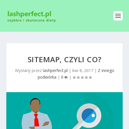
SITEMAP, CZYLI CO?
Wysłany przez
lashperfect.pl
|
kwi 8, 2017
|
Z innego
podwórka
|
0
|