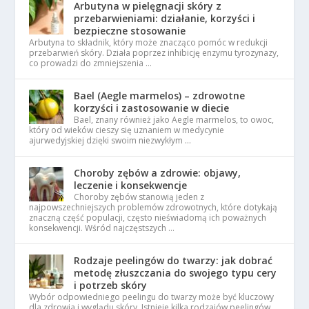
Arbutyna w pielęgnacji skóry z
przebarwieniami: działanie, korzyści i
bezpieczne stosowanie
Arbutyna to składnik, który może znacząco pomóc w redukcji
przebarwień skóry. Działa poprzez inhibicję enzymu tyrozynazy,
co prowadzi do zmniejszenia …
Bael (Aegle marmelos) – zdrowotne
korzyści i zastosowanie w diecie
Bael, znany również jako Aegle marmelos, to owoc,
który od wieków cieszy się uznaniem w medycynie
ajurwedyjskiej dzięki swoim niezwykłym …
Choroby zębów a zdrowie: objawy,
leczenie i konsekwencje
Choroby zębów stanowią jeden z
najpowszechniejszych problemów zdrowotnych, które dotykają
znaczną część populacji, często nieświadomą ich poważnych
konsekwencji. Wśród najczęstszych …
Rodzaje peelingów do twarzy: jak dobrać
metodę złuszczania do swojego typu cery
i potrzeb skóry
Wybór odpowiedniego peelingu do twarzy może być kluczowy
dla zdrowia i wyglądu skóry. Istnieje kilka rodzajów peelingów,