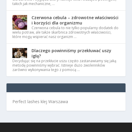
takich jak mechaniczne, …
Czerwona cebula – zdrowotne właściwości
i korzyści dla organizmu
Czerwona cebula to nie tylko popularny dodatek do
wielu potraw, ale także skarbnica zdrowotnych właściwości,
które mogą wspierać nasz organizm …
Dlaczego powinniśmy przekłuwać uszy
igłą?
Decydując się na przekłucie uszu często zastanawiamy się jaką
metodę powinniśmy wybrać. Istnieje dużo zwolenników
zarówno wykonywania tego z pomocą …
Perfect lashes klej Warszawa