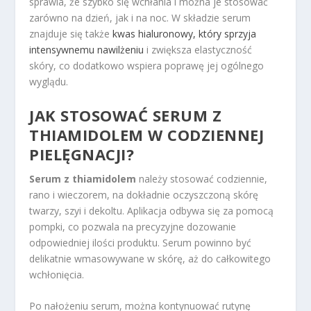
sprawia, że szybko się wchłania i można je stosować
zarówno na dzień, jak i na noc. W składzie serum
znajduje się także
kwas hialuronowy, który sprzyja
intensywnemu nawilżeniu
i zwiększa elastyczność
skóry, co dodatkowo wspiera poprawę jej ogólnego
wyglądu.
JAK STOSOWAĆ SERUM Z
THIAMIDOLEM W CODZIENNEJ
PIELĘGNACJI?
Serum z thiamidolem
należy stosować codziennie,
rano i wieczorem, na dokładnie oczyszczoną skórę
twarzy, szyi i dekoltu. Aplikacja odbywa się za pomocą
pompki, co pozwala na precyzyjne dozowanie
odpowiedniej ilości produktu. Serum powinno być
delikatnie wmasowywane w skórę, aż do całkowitego
wchłonięcia.
Po nałożeniu serum, można kontynuować rutynę