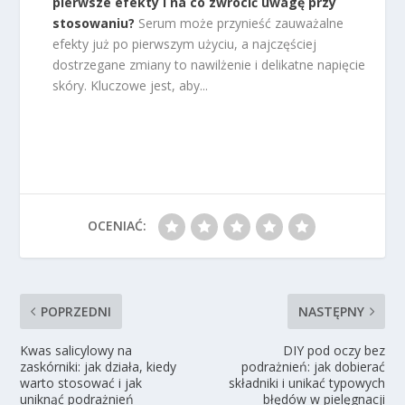
pierwsze efekty i na co zwrócić uwagę przy
stosowaniu?
Serum może przynieść zauważalne
efekty już po pierwszym użyciu, a najczęściej
dostrzegane zmiany to nawilżenie i delikatne napięcie
skóry. Kluczowe jest, aby...
OCENIAĆ:
POPRZEDNI
NASTĘPNY
Kwas salicylowy na
DIY pod oczy bez
zaskórniki: jak działa, kiedy
podrażnień: jak dobierać
warto stosować i jak
składniki i unikać typowych
uniknąć podrażnień
błędów w pielęgnacji