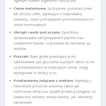
ogólnym stanem organizmu i ilością snu.
Cienie melaninowe:
Są brązowe, pomarańczowe
lub złocisto-żółte, wynikające z nadprodukcji
melaniny, często pod wpływem promieniowania UV i
zmian hormonalnych.
Obrzęki i worki pod oczami:
Opuchlizna
spowodowana zatrzymywaniem płynów oraz
osłabieniem tkanek, co prowadzi do tworzenia się
worków.
Proszaki:
Białe grudki powstające przez
zablokowanie ujść gruczołów łojowych. Mimo że nie
są przebarwieniami w tradycyjnym sensie, mogą
występować w okolicy oczu.
Przebarwienia związane z wiekiem:
Wynikają z
naturalnych procesów starzenia, takich jak
ścieńczenie skóry oraz spadek produkcji kolagenu, co
uwidacznia zarówno zmiany barwne, jak i elementy
naczyniowe.