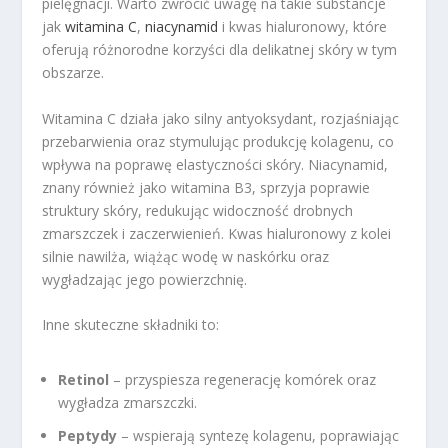
pielęgnacji. Warto zwrócić uwagę na takie substancje
jak
witamina C
,
niacynamid
i kwas hialuronowy, które
oferują różnorodne korzyści dla delikatnej skóry w tym
obszarze.
Witamina C działa jako silny antyoksydant, rozjaśniając
przebarwienia oraz stymulując produkcję kolagenu, co
wpływa na poprawę elastyczności skóry. Niacynamid,
znany również jako witamina B3, sprzyja poprawie
struktury skóry, redukując widoczność drobnych
zmarszczek i zaczerwienień. Kwas hialuronowy z kolei
silnie nawilża, wiążąc wodę w naskórku oraz
wygładzając jego powierzchnię.
Inne skuteczne składniki to:
Retinol
– przyspiesza regenerację komórek oraz
wygładza zmarszczki.
Peptydy
– wspierają syntezę kolagenu, poprawiając