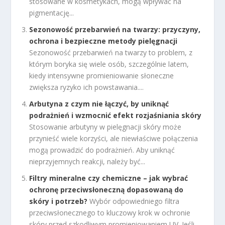
stosowane w kosmetykach, mogą wpływać na
pigmentację...
Sezonowość przebarwień na twarzy: przyczyny,
ochrona i bezpieczne metody pielęgnacji
Sezonowość przebarwień na twarzy to problem, z
którym boryka się wiele osób, szczególnie latem,
kiedy intensywne promieniowanie słoneczne
zwiększa ryzyko ich powstawania....
Arbutyna z czym nie łączyć, by uniknąć
podrażnień i wzmocnić efekt rozjaśniania skóry
Stosowanie arbutyny w pielęgnacji skóry może
przynieść wiele korzyści, ale niewłaściwe połączenia
mogą prowadzić do podrażnień. Aby uniknąć
nieprzyjemnych reakcji, należy być...
Filtry mineralne czy chemiczne – jak wybrać
ochronę przeciwsłoneczną dopasowaną do
skóry i potrzeb?
Wybór odpowiedniego filtra
przeciwsłonecznego to kluczowy krok w ochronie
skóry przed szkodliwym promieniowaniem UV. Jeśli