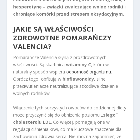
hesperetynę – związki zwalczające wolne rodniki i
chroniące komórki przed stresem oksydacyjnym.
JAKIE SĄ WŁAŚCIWOŚCI
ZDROWOTNE POMARAŃCZY
VALENCIA?
Pomarańcze Valencia słyną z prozdrowotnych
właściwości. Są skarbnicą
witaminy C
, która w
naturalny sposób wspiera
odporność organizmu
.
Oprócz tego, obfitują w
bioflawonoidy
, silne
przeciwutleniacze neutralizujące szkodliwe działanie
wolnych rodników.
Włączenie tych soczystych owoców do codziennej diety
może przyczynić się do obniżenia poziomu
„złego”
cholesterolu LDL
. Co więcej, pomagają one w
regulacji ciśnienia krwi, co ma kluczowe znaczenie dla
zachowania zdrowia serca. Nie można zapomnieć, że