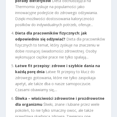
porady dietetyków
Dieta odchudzająca na
Thermomix zyskuje na popularności jako
innowacyjne podejście do zdrowego odżywiania.
Dzięki możliwości dostosowania kaloryczności
posiłków do indywidualnych potrzeb, oferuje...
Dieta dla pracowników fizycznych: jak
odpowiednio się odżywiać?
Dieta dla pracowników
fizycznych to temat, który zyskuje na znaczeniu w
dobie rosnącej świadomości zdrowotnej. Osoby
wykonujące ciężkie prace nie tylko spalają...
Łatwe fit przepisy: zdrowe i szybkie dania na
każdą porę dnia
Łatwe fit przepisy to klucz do
zdrowego gotowania, które nie tylko zaspokaja
apetyt, ale także dba o nasze samopoczucie.
Czasami obawiamy się,...
Śliwka – właściwości zdrowotne i prozdrowotne
dla organizmu
Śliwki, znane i lubiane przez wiele
pokoleń, to nie tylko smaczny owoc, ale także
prawdziwa skarbnica zdrowia. Zawierają one