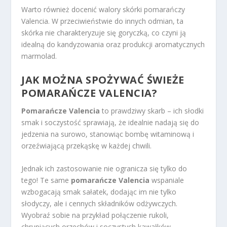
Warto również docenić walory skórki pomarańczy
Valencia. W przeciwieństwie do innych odmian, ta
skórka nie charakteryzuje się goryczką, co czyni ją
idealną do kandyzowania oraz produkcji aromatycznych
marmolad.
JAK MOŻNA SPOŻYWAĆ ŚWIEŻE
POMARAŃCZE VALENCIA?
Pomarańcze Valencia
to prawdziwy skarb – ich słodki
smak i soczystość sprawiają, że idealnie nadają się do
jedzenia na surowo, stanowiąc bombę witaminową i
orzeźwiającą przekąskę w każdej chwili.
Jednak ich zastosowanie nie ogranicza się tylko do
tego! Te same
pomarańcze Valencia
wspaniale
wzbogacają smak sałatek, dodając im nie tylko
słodyczy, ale i cennych składników odżywczych.
Wyobraź sobie na przykład połączenie rukoli,
chrupiących orzechów i soczystych kawałków