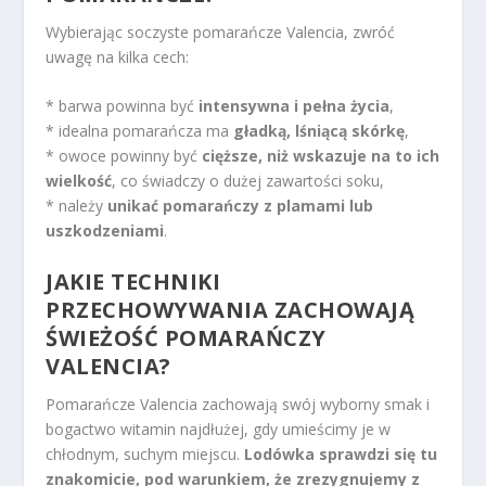
Wybierając soczyste pomarańcze Valencia, zwróć
uwagę na kilka cech:
* barwa powinna być
intensywna i pełna życia
,
* idealna pomarańcza ma
gładką, lśniącą skórkę
,
* owoce powinny być
cięższe, niż wskazuje na to ich
wielkość
, co świadczy o dużej zawartości soku,
* należy
unikać pomarańczy z plamami lub
uszkodzeniami
.
JAKIE TECHNIKI
PRZECHOWYWANIA ZACHOWAJĄ
ŚWIEŻOŚĆ POMARAŃCZY
VALENCIA?
Pomarańcze Valencia zachowają swój wyborny smak i
bogactwo witamin najdłużej, gdy umieścimy je w
chłodnym, suchym miejscu.
Lodówka sprawdzi się tu
znakomicie, pod warunkiem, że zrezygnujemy z