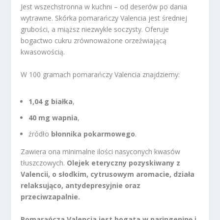
Jest wszechstronna w kuchni – od deserów po dania
wytrawne. Skórka pomarańczy Valencia jest średniej
grubości, a miąższ niezwykle soczysty. Oferuje
bogactwo cukru zrównoważone orzeźwiającą
kwasowością.
W 100 gramach pomarańczy Valencia znajdziemy:
1,04 g białka
,
40 mg wapnia
,
źródło
błonnika pokarmowego
.
Zawiera ona minimalne ilości nasyconych kwasów
tłuszczowych.
Olejek eteryczny pozyskiwany z
Valencii, o słodkim, cytrusowym aromacie, działa
relaksująco, antydepresyjnie oraz
przeciwzapalnie.
Pomarańcza Valencia jest bogata w naringeninę i