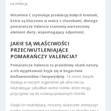
na infekcje.
Witamina C stymuluje produkcję białych krwinek,
które są kluczowe w walce z chorobami, dlatego
pomarańcze Valencia stanowią wartościowy
element diety, wspomagający odporność.
JAKIE SĄ WŁAŚCIWOŚCI
PRZECIWUTLENIAJĄCE
POMARAŃCZY VALENCIA?
Pomarańcze Valencia to prawdziwy skarb natury,
a ich wyjątkowość kryje się w bogactwie
bioflawonoidów i hesperydyny.
Te cenne związki
działają w naszym organizmie jak silna tarcza,
neutralizując szkodliwe wolne rodniki, które mogą
przyczyniać się do rozwoju poważnych chorób.
Dzięki ich neutralizacji, możemy skutecznie zmniejszyć
ryzyko zachorowania na nowotwory czy choroby serca,