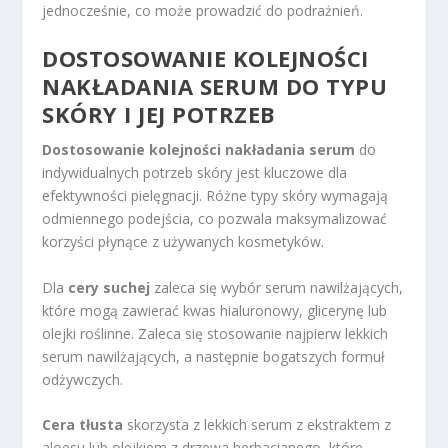
jednocześnie, co może prowadzić do podrażnień.
DOSTOSOWANIE KOLEJNOŚCI
NAKŁADANIA SERUM DO TYPU
SKÓRY I JEJ POTRZEB
Dostosowanie kolejności nakładania serum
do
indywidualnych potrzeb skóry jest kluczowe dla
efektywności pielęgnacji. Różne typy skóry wymagają
odmiennego podejścia, co pozwala maksymalizować
korzyści płynące z używanych kosmetyków.
Dla
cery suchej
zaleca się wybór serum nawilżających,
które mogą zawierać kwas hialuronowy, glicerynę lub
olejki roślinne. Zaleca się stosowanie najpierw lekkich
serum nawilżających, a następnie bogatszych formuł
odżywczych.
Cera tłusta
skorzysta z lekkich serum z ekstraktem z
aloesu lub olejkiem z drzewa herbacianego, które