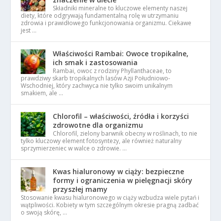
Składniki mineralne to kluczowe elementy naszej
diety, które odgrywają fundamentalną rolę w utrzymaniu
zdrowia i prawidłowego funkcjonowania organizmu. Ciekawe
jest …
Właściwości Rambai: Owoce tropikalne,
ich smak i zastosowania
Rambai, owoc z rodziny Phyllanthaceae, to
prawdziwy skarb tropikalnych lasów Azji Południowo-
Wschodniej, który zachwyca nie tylko swoim unikalnym
smakiem, ale …
Chlorofil – właściwości, źródła i korzyści
zdrowotne dla organizmu
Chlorofil, zielony barwnik obecny w roślinach, to nie
tylko kluczowy element fotosyntezy, ale również naturalny
sprzymierzeniec w walce o zdrowie. …
Kwas hialuronowy w ciąży: bezpieczne
formy i ograniczenia w pielęgnacji skóry
przyszłej mamy
Stosowanie kwasu hialuronowego w ciąży wzbudza wiele pytań i
wątpliwości. Kobiety w tym szczególnym okresie pragną zadbać
o swoją skórę, …