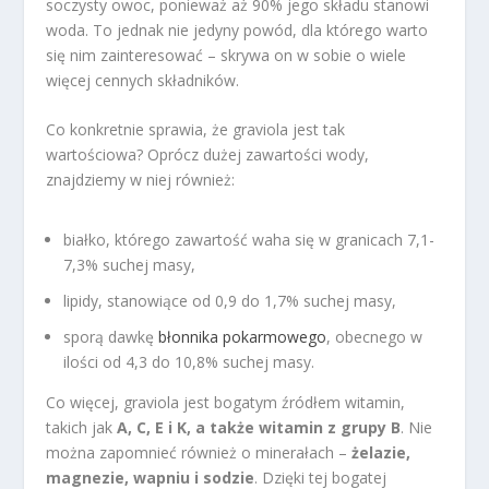
soczysty owoc, ponieważ aż 90% jego składu stanowi
woda. To jednak nie jedyny powód, dla którego warto
się nim zainteresować – skrywa on w sobie o wiele
więcej cennych składników.
Co konkretnie sprawia, że graviola jest tak
wartościowa? Oprócz dużej zawartości wody,
znajdziemy w niej również:
białko, którego zawartość waha się w granicach 7,1-
7,3% suchej masy,
lipidy, stanowiące od 0,9 do 1,7% suchej masy,
sporą dawkę
błonnika pokarmowego
, obecnego w
ilości od 4,3 do 10,8% suchej masy.
Co więcej, graviola jest bogatym źródłem witamin,
takich jak
A, C, E i K, a także witamin z grupy B
. Nie
można zapomnieć również o minerałach –
żelazie,
magnezie, wapniu i sodzie
. Dzięki tej bogatej