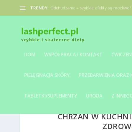
TRENDY:
Odchudzanie – szybkie efekty są możliwe?
DOM
WSPÓŁPRACA I KONTAKT
ĆWICZEN
PIELĘGNACJA SKÓRY
PRZEBARWIENIA ORAZ
TABLETKI/SUPLEMENTY
URODA
Z INNE
CHRZAN W KUCHNI 
ZDROWO