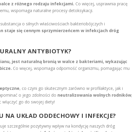
lce z różnego rodzaju infekcjami.
Co więcej, usprawnia pracę
dnemu, wspomaga naturalne procesy detoksykacji.
substancja o silnych właściwościach bakteriobójczych i
an staje się cennym sprzymierzeńcem w infekcjach dróg
TURALNY ANTYBIOTYK?
nianu, jest naturalną bronią w walce z bakteriami, wykazując
bicze.
Co więcej, wspomaga odporność organizmu, pomagając mu
septyczne
, co czyni go skutecznym zarówno w profilaktyce, jak i
apominać o jego zdolności do
neutralizowania wolnych rodników
 włączyć go do swojej diety!
NU NA UKŁAD ODDECHOWY I INFEKCJE?
azuje szczególnie pozytywny wpływ na kondycję naszych dróg