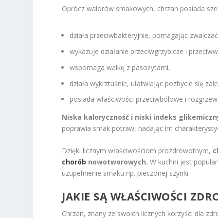
Oprócz walorów smakowych, chrzan posiada szer
działa przeciwbakteryjnie, pomagając zwalczać
wykazuje działanie przeciwgrzybicze i przeciw
wspomaga walkę z pasożytami,
działa wykrztuśnie, ułatwiając pozbycie się zale
posiada właściwości przeciwbólowe i rozgrzew
Niska kaloryczność i niski indeks glikemiczn
poprawia smak potraw, nadając im charakterystyc
Dzięki licznym właściwościom prozdrowotnym,
c
chorób
nowotworowych.
W kuchni jest popular
uzupełnienie smaku np. pieczonej szynki.
JAKIE SĄ WŁAŚCIWOŚCI ZD
Chrzan, znany ze swoich licznych korzyści dla zd