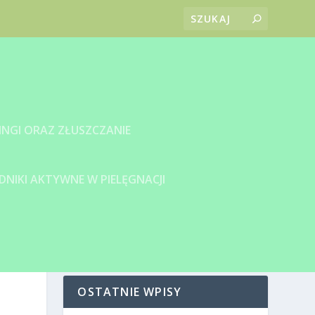
INGI ORAZ ZŁUSZCZANIE
DNIKI AKTYWNE W PIELĘGNACJI
OSTATNIE WPISY