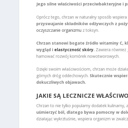
Jego silne właściwości przeciwbakteryjne i
Oprócz tego, chrzan w naturalny sposób wspiera 
przyswajanie składników odżywczych z poży
oczyszczanie organizmu
z toksyn.
Chrzan stanowi bogate źródło witaminy C, kl
wygląd i
elastyczność skóry
.
Zawiera również g
hamować rozwój komórek nowotworowych.
Dzięki swoim właściwościom, chrzan może działać
górnych dróg oddechowych.
Skutecznie wspier
dokuczliwych objawach.
JAKIE SĄ LECZNICZE WŁAŚCIW
Chrzan to nie tylko popularny dodatek kulinarny, 
uśmierzyć ból, dlatego bywa pomocny w dol
działając wykrztuśnie, wspiera organizm w zwalcza