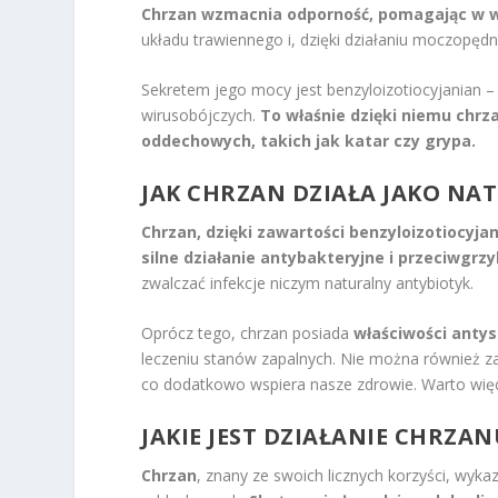
Chrzan wzmacnia odporność, pomagając w wa
układu trawiennego i, dzięki działaniu moczopę
Sekretem jego mocy jest benzyloizotiocyjanian – 
wirusobójczych.
To właśnie dzięki niemu chrz
oddechowych, takich jak katar czy grypa.
JAK CHRZAN DZIAŁA JAKO NA
Chrzan, dzięki zawartości benzyloizotiocyja
silne działanie antybakteryjne i przeciwgrzy
zwalczać infekcje niczym naturalny antybiotyk.
Oprócz tego, chrzan posiada
właściwości anty
leczeniu stanów zapalnych. Nie można również z
co dodatkowo wspiera nasze zdrowie. Warto więc
JAKIE JEST DZIAŁANIE CHRZA
Chrzan
, znany ze swoich licznych korzyści, wyk