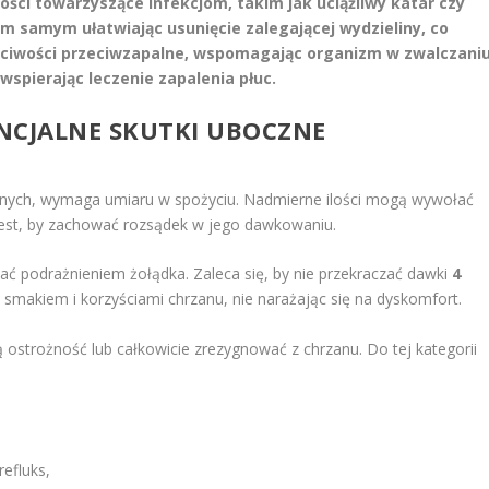
ości towarzyszące infekcjom, takim jak uciążliwy katar czy
tym samym ułatwiając usunięcie zalegającej wydzieliny, co
ściwości przeciwzapalne, wspomagając organizm w zwalczani
wspierając leczenie zapalenia płuc.
NCJALNE SKUTKI UBOCZNE
tnych, wymaga umiaru w spożyciu. Nadmierne ilości mogą wywołać
jest, by zachować rozsądek w jego dawkowaniu.
ać podrażnieniem żołądka. Zaleca się, by nie przekraczać dawki
4
ię smakiem i korzyściami chrzanu, nie narażając się na dyskomfort.
strożność lub całkowicie zrezygnować z chrzanu. Do tej kategorii
efluks,