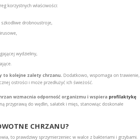
eg korzystnych właściwości:
 szkodliwe drobnoustroje,
wirusowe,
gającej wydzieliny,
ające.
y to kolejne zalety chrzanu.
Dodatkowo, wspomaga on trawienie,
znej ostrości i może przedłużyć ich świeżość.
hrzan wzmacnia odporność organizmu i wspiera
profilaktykę
ną przyprawą do wędlin, sałatek i mięs, stanowiąc doskonałe
ROWOTNE CHRZANU?
rowia, to prawdziwy sprzymierzeniec w walce z bakteriami i grzybami.