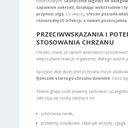
oddechowych.
Skutecznie łagodzi on dolegliw
zapalenie oskrzeli, działając wykrztuśnie i 
przynosi ulgę.
Co więcej,
chrzan posiada wła
różnorodnych infekcji, a nawet potencjalnie 
PRZECIWWSKAZANIA I POTE
STOSOWANIA CHRZANU
Chrzan, znany ze swoich właściwości prozdrowo
niepożądane reakcje organizmu, dlatego ważne 
Spożycie zbyt dużej porcji chrzanu może skutkow
łyżeczek startego chrzanu dziennie
. Ciesz s
Pewne grupy osób powinny zachować szczególną o
zaliczają się osoby cierpiące na:
schorzenia nerek,
problemy żołądkowe, takie jak wrzody, zgaga, r