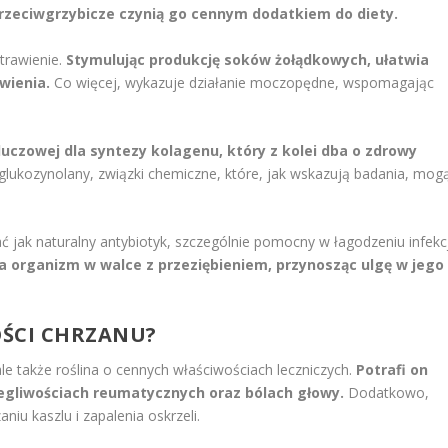
 przeciwgrzybicze czynią go cennym dodatkiem do diety.
trawienie.
Stymulując produkcję soków żołądkowych, ułatwia
wienia.
Co więcej, wykazuje działanie moczopędne, wspomagając
uczowej dla syntezy kolagenu, który z kolei dba o zdrowy
lukozynolany, związki chemiczne, które, jak wskazują badania, mog
 jak naturalny antybiotyk, szczególnie pomocny w łagodzeniu infekcj
a organizm w walce z przeziębieniem, przynosząc ulgę w jego
OŚCI CHRZANU?
ale także roślina o cennych właściwościach leczniczych.
Potrafi on
egliwościach reumatycznych oraz bólach głowy.
Dodatkowo,
niu kaszlu i zapalenia oskrzeli.