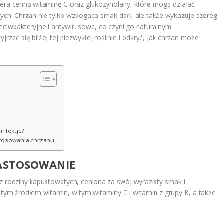
era cenną witaminę C oraz glukozynolany, które mogą działać
ych. Chrzan nie tylko wzbogaca smak dań, ale także wykazuje szere
zeciwbakteryjne i antywirusowe, co czyni go naturalnym
zeć się bliżej tej niezwykłej roślinie i odkryć, jak chrzan może
 infekcje?
stosowania chrzanu
ZASTOSOWANIE
a z rodziny kapustowatych, ceniona za swój wyrazisty smak i
tym źródłem witamin, w tym witaminy C i witamin z grupy B, a także