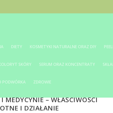
IA
DIETY
KOSMETYKI NATURALNE ORAZ DIY
PEEL
 KOLORYT SKÓRY
SERUM ORAZ KONCENTRATY
SKŁA
GO PODWÓRKA
ZDROWIE
I MEDYCYNIE – WŁAŚCIWOŚCI
TNE I DZIAŁANIE