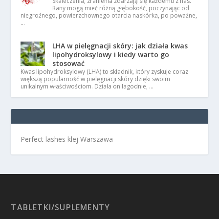
Skaleczenia, zranienia zdarzają się każdemu z nas.
Rany mogą mieć różną głębokość, poczynając od
niegroźnego, powierzchownego otarcia naskórka, po poważne,
…
LHA w pielęgnacji skóry: jak działa kwas
lipohydroksylowy i kiedy warto go
stosować
Kwas lipohydroksylowy (LHA) to składnik, który zyskuje coraz
większą popularność w pielęgnacji skóry dzięki swoim
unikalnym właściwościom. Działa on łagodnie, …
Perfect lashes klej Warszawa
TABLETKI/SUPLEMENTY