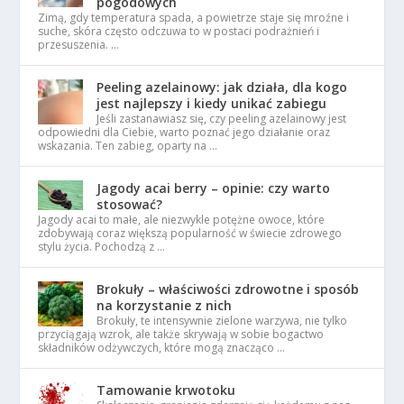
pogodowych
Zimą, gdy temperatura spada, a powietrze staje się mroźne i
suche, skóra często odczuwa to w postaci podrażnień i
przesuszenia. …
Peeling azelainowy: jak działa, dla kogo
jest najlepszy i kiedy unikać zabiegu
Jeśli zastanawiasz się, czy peeling azelainowy jest
odpowiedni dla Ciebie, warto poznać jego działanie oraz
wskazania. Ten zabieg, oparty na …
Jagody acai berry – opinie: czy warto
stosować?
Jagody acai to małe, ale niezwykle potężne owoce, które
zdobywają coraz większą popularność w świecie zdrowego
stylu życia. Pochodzą z …
Brokuły – właściwości zdrowotne i sposób
na korzystanie z nich
Brokuły, te intensywnie zielone warzywa, nie tylko
przyciągają wzrok, ale także skrywają w sobie bogactwo
składników odżywczych, które mogą znacząco …
Tamowanie krwotoku