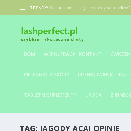
TRENDY:
Odchudzanie – szybkie efekty są możliwe?
DOM
WSPÓŁPRACA I KONTAKT
ĆWICZEN
PIELĘGNACJA SKÓRY
PRZEBARWIENIA ORAZ
TABLETKI/SUPLEMENTY
URODA
Z INNE
TAG:
JAGODY ACAI OPINIE