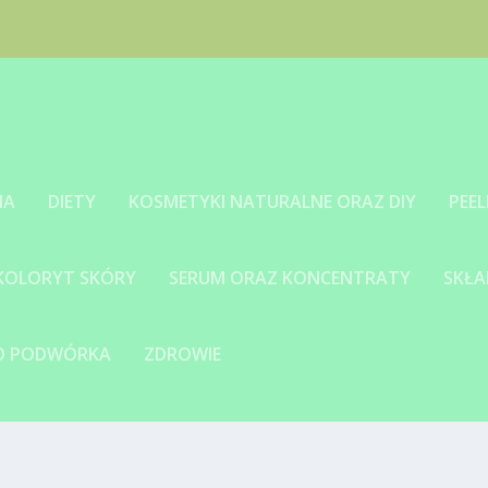
IA
DIETY
KOSMETYKI NATURALNE ORAZ DIY
PEEL
 KOLORYT SKÓRY
SERUM ORAZ KONCENTRATY
SKŁA
GO PODWÓRKA
ZDROWIE