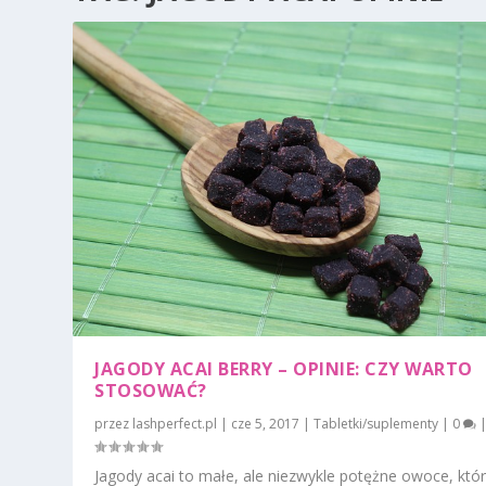
JAGODY ACAI BERRY – OPINIE: CZY WARTO
STOSOWAĆ?
przez
lashperfect.pl
|
cze 5, 2017
|
Tabletki/suplementy
|
0
Jagody acai to małe, ale niezwykle potężne owoce, któ