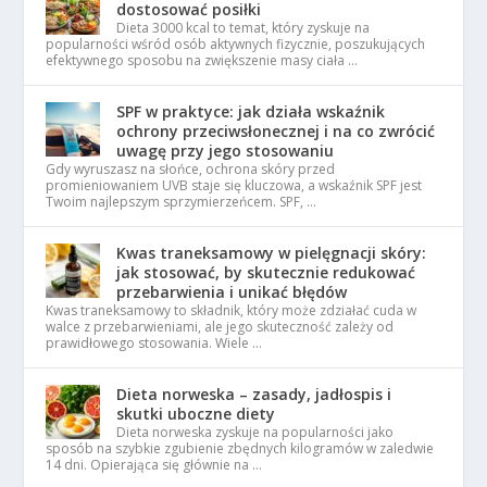
dostosować posiłki
Dieta 3000 kcal to temat, który zyskuje na
popularności wśród osób aktywnych fizycznie, poszukujących
efektywnego sposobu na zwiększenie masy ciała …
SPF w praktyce: jak działa wskaźnik
ochrony przeciwsłonecznej i na co zwrócić
uwagę przy jego stosowaniu
Gdy wyruszasz na słońce, ochrona skóry przed
promieniowaniem UVB staje się kluczowa, a wskaźnik SPF jest
Twoim najlepszym sprzymierzeńcem. SPF, …
Kwas traneksamowy w pielęgnacji skóry:
jak stosować, by skutecznie redukować
przebarwienia i unikać błędów
Kwas traneksamowy to składnik, który może zdziałać cuda w
walce z przebarwieniami, ale jego skuteczność zależy od
prawidłowego stosowania. Wiele …
Dieta norweska – zasady, jadłospis i
skutki uboczne diety
Dieta norweska zyskuje na popularności jako
sposób na szybkie zgubienie zbędnych kilogramów w zaledwie
14 dni. Opierająca się głównie na …