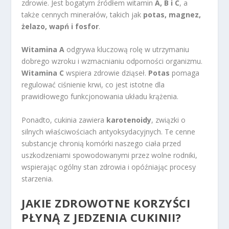
zdrowie. Jest bogatym źródłem witamin
A, B i C
, a
także cennych minerałów, takich jak
potas, magnez,
żelazo, wapń i fosfor
.
Witamina A
odgrywa kluczową rolę w utrzymaniu
dobrego wzroku i wzmacnianiu odporności organizmu.
Witamina C
wspiera zdrowie dziąseł.
Potas
pomaga
regulować ciśnienie krwi, co jest istotne dla
prawidłowego funkcjonowania układu krążenia.
Ponadto, cukinia zawiera
karotenoidy
, związki o
silnych właściwościach antyoksydacyjnych. Te cenne
substancje chronią komórki naszego ciała przed
uszkodzeniami spowodowanymi przez wolne rodniki,
wspierając ogólny stan zdrowia i opóźniając procesy
starzenia.
JAKIE ZDROWOTNE KORZYŚCI
PŁYNĄ Z JEDZENIA CUKINII?