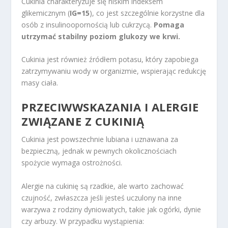
Cukinia charakteryzuje się niskim indeksem
glikemicznym (
IG=15
), co jest szczególnie korzystne dla
osób z insulinoopornością lub cukrzycą.
Pomaga
utrzymać stabilny poziom glukozy we krwi.
Cukinia jest również źródłem potasu, który zapobiega
zatrzymywaniu wody w organizmie, wspierając redukcję
masy ciała.
PRZECIWWSKAZANIA I ALERGIE
ZWIĄZANE Z
CUKINIĄ
Cukinia jest powszechnie lubiana i uznawana za
bezpieczną, jednak w pewnych okolicznościach
spożycie wymaga ostrożności.
Alergie na cukinię są rzadkie, ale warto zachować
czujność, zwłaszcza jeśli jesteś uczulony na inne
warzywa z rodziny dyniowatych, takie jak ogórki, dynie
czy arbuzy. W przypadku wystąpienia: