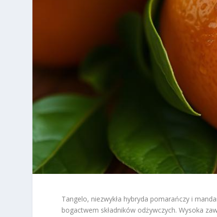
Tangelo, niezwykła hybryda pomarańczy i mandar
bogactwem składników odżywczych. Wysoka zawar