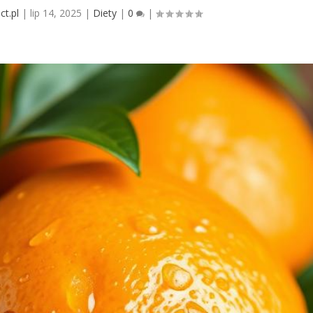
ct.pl
|
lip 14, 2025
|
Diety
|
0
|