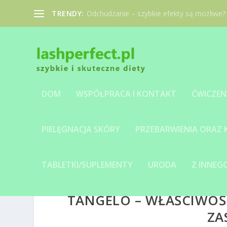
TRENDY:
Odchudzanie – szybkie efekty są możliwe?
DOM
WSPÓŁPRACA I KONTAKT
ĆWICZEN
PIELĘGNACJA SKÓRY
PRZEBARWIENIA ORAZ
TABLETKI/SUPLEMENTY
URODA
Z INNE
TANGELO – WŁAŚCIWOŚC
ZA