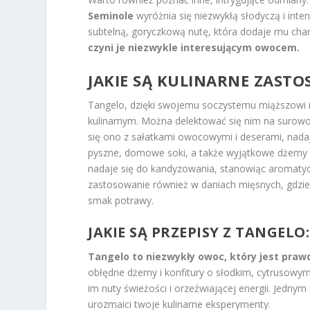
Seminole
wyróżnia się niezwykłą słodyczą i in
subtelną, goryczkową nutę, która dodaje mu cha
czyni je niezwykle interesującym owocem.
JAKIE SĄ KULINARNE ZAST
Tangelo, dzięki swojemu soczystemu miąższowi 
kulinarnym. Można delektować się nim na surowo
się ono z sałatkami owocowymi i deserami, nada
pyszne, domowe soki, a także wyjątkowe dżemy i
nadaje się do kandyzowania, stanowiąc aromatycz
zastosowanie również w daniach mięsnych, gdzie
smak potrawy.
JAKIE SĄ PRZEPISY Z TANGELO
Tangelo to niezwykły owoc, który jest pra
obłędne dżemy i konfitury o słodkim, cytrusowym
im nuty świeżości i orzeźwiającej energii. Jedn
urozmaici twoje kulinarne eksperymenty.