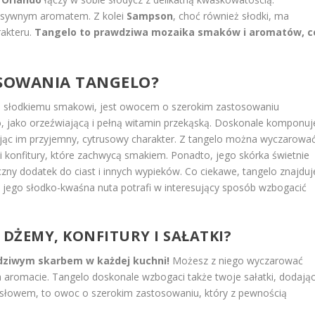
tensywnym aromatem. Z kolei
Sampson
, choć również słodki, ma
rakteru.
Tangelo to prawdziwa mozaika smaków i aromatów, c
OSOWANIA TANGELO?
i słodkiemu smakowi, jest owocem o szerokim zastosowaniu
, jako orzeźwiającą i pełną witamin przekąską. Doskonale komponuj
jąc im przyjemny, cytrusowy charakter. Z tangelo można wyczarowa
 konfitury, które zachwycą smakiem. Ponadto, jego skórka świetnie
ny dodatek do ciast i innych wypieków. Co ciekawe, tangelo znajduj
 jego słodko-kwaśna nuta potrafi w interesujący sposób wzbogacić
: DŻEMY, KONFITURY I SAŁATKI?
wdziwym skarbem w każdej kuchni!
Możesz z niego wyczarować
 aromacie. Tangelo doskonale wzbogaci także twoje sałatki, dodają
ym słowem, to owoc o szerokim zastosowaniu, który z pewnością