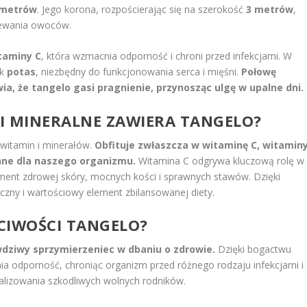
 metrów
. Jego korona, rozpościerając się na szerokość
3 metrów
,
rzewania owoców.
taminy C
, która wzmacnia odporność i chroni przed infekcjami. W
ak
potas
, niezbędny do funkcjonowania serca i mięśni.
Połowę
a, że tangelo gasi pragnienie, przynosząc ulgę w upalne dni.
I MINERALNE
ZAWIERA TANGELO?
 witamin i minerałów.
Obfituje zwłaszcza w witaminę C, witamin
enne dla naszego organizmu.
Witamina C odgrywa kluczową rolę w
ment zdrowej skóry, mocnych kości i sprawnych stawów. Dzięki
czny i wartościowy element zbilansowanej diety.
CIWOŚCI TANGELO?
dziwy sprzymierzeniec w dbaniu o zdrowie.
Dzięki bogactwu
a odporność, chroniąc organizm przed różnego rodzaju infekcjami i
ralizowania szkodliwych wolnych rodników.