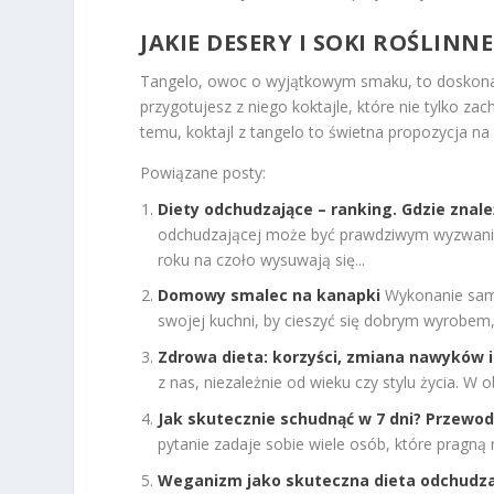
JAKIE DESERY I SOKI ROŚLI
Tangelo, owoc o wyjątkowym smaku, to doskonał
przygotujesz z niego koktajle, które nie tylko z
temu, koktajl z tangelo to świetna propozycja n
Powiązane posty:
Diety odchudzające – ranking. Gdzie znale
odchudzającej może być prawdziwym wyzwanie
roku na czoło wysuwają się...
Domowy smalec na kanapki
Wykonanie samo
swojej kuchni, by cieszyć się dobrym wyrobem, z
Zdrowa dieta: korzyści, zmiana nawyków 
z nas, niezależnie od wieku czy stylu życia. 
Jak skutecznie schudnąć w 7 dni? Przewodn
pytanie zadaje sobie wiele osób, które pragn
Weganizm jako skuteczna dieta odchudzaj