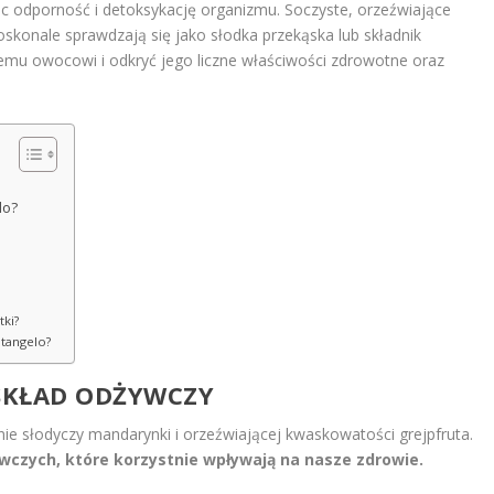
c odporność i detoksykację organizmu. Soczyste, orzeźwiające
oskonale sprawdzają się jako słodka przekąska lub składnik
 temu owocowi i odkryć jego liczne właściwości zdrowotne oraz
lo?
tki?
 tangelo?
 SKŁAD ODŻYWCZY
ie słodyczy mandarynki i orzeźwiającej kwaskowatości grejpfruta.
wczych, które korzystnie wpływają na nasze zdrowie.