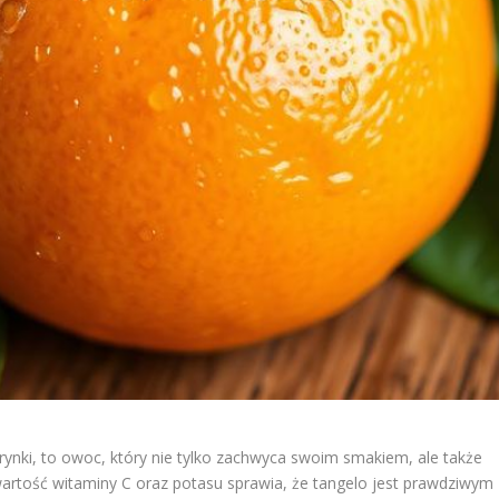
ynki, to owoc, który nie tylko zachwyca swoim smakiem, ale także
tość witaminy C oraz potasu sprawia, że tangelo jest prawdziwym