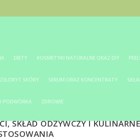
IA
DIETY
KOSMETYKI NATURALNE ORAZ DIY
PEEL
 KOLORYT SKÓRY
SERUM ORAZ KONCENTRATY
SKŁA
GO PODWÓRKA
ZDROWIE
I, SKŁAD ODŻYWCZY I KULINARN
STOSOWANIA