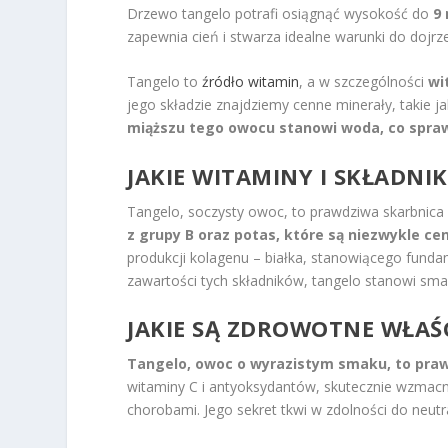
Drzewo tangelo potrafi osiągnąć wysokość do
9
zapewnia cień i stwarza idealne warunki do doj
Tangelo to
źródło witamin
, a w szczególności
wi
jego składzie znajdziemy cenne minerały, takie j
miąższu tego owocu stanowi woda, co sprawi
JAKIE WITAMINY I
SKŁADNIK
Tangelo, soczysty owoc, to prawdziwa skarbnica
z grupy B oraz potas, które są niezwykle c
produkcji kolagenu – białka, stanowiącego funda
zawartości tych składników, tangelo stanowi sma
JAKIE SĄ ZDROWOTNE WŁAŚ
Tangelo, owoc o wyrazistym smaku, to praw
witaminy C i antyoksydantów, skutecznie wzmacni
chorobami. Jego sekret tkwi w zdolności do neut