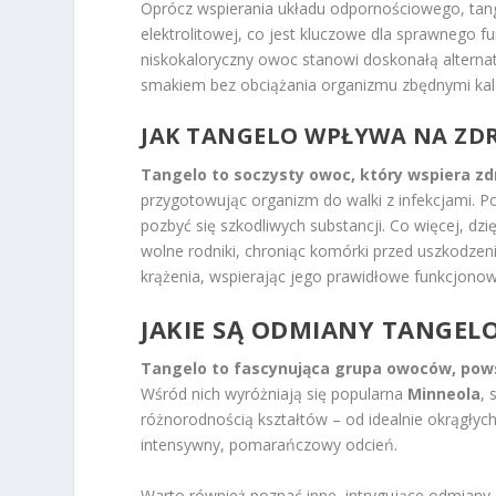
Oprócz wspierania układu odpornościowego, ta
elektrolitowej, co jest kluczowe dla sprawnego 
niskokaloryczny owoc stanowi doskonałą alterna
smakiem bez obciążania organizmu zbędnymi kal
JAK TANGELO WPŁYWA NA ZD
Tangelo to soczysty owoc, który wspiera zd
przygotowując organizm do walki z infekcjami. 
pozbyć się szkodliwych substancji. Co więcej, dz
wolne rodniki, chroniąc komórki przed uszkodze
krążenia, wspierając jego prawidłowe funkcjonow
JAKIE SĄ ODMIANY TANGELO
Tangelo to fascynująca grupa owoców, pow
Wśród nich wyróżniają się popularna
Minneola
,
różnorodnością kształtów – od idealnie okrągłych
intensywny, pomarańczowy odcień.
Warto również poznać inne, intrygujące odmiany