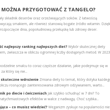
NNE MOŻNA PRZYGOTOWAĆ Z TANGELO?
y składnik deserów oraz orzeźwiających soków. Z łatwością
achwycają smakiem, ale również stanowią bogate źródło witamin. Dzięk
a rozpoczęcie dnia, popołudniową przekąskę lub zdrowy deser.
źć najlepszy ranking najlepszych diet?
Wybór skutecznej diety
m, zwłaszcza w obliczu ogromnej liczby dostępnych metod. W 202
dzielnie smalcu to coraz częstsze działanie, jakie podejmuje się w
a który się nie...
i skuteczne wdrożenie
Zmiana diety to temat, który dotyka każdeg
W obliczu rosnącego zainteresowania zdrowym odżywianiem, warto...
ik po diecie i ćwiczeniach
Jak szybko schudnąć w 7 dni? To
ą natychmiastowych efektów w walce z nadwagą. Choć szybka...
ąca – co musisz wiedzieć?
Weganizm zyskuje na popularności nie