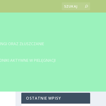
INGI ORAZ ZŁUSZCZANIE
DNIKI AKTYWNE W PIELĘGNACJI
E
OSTATNIE WPISY