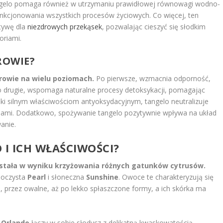
ngelo pomaga również w utrzymaniu prawidłowej równowagi wodno-
funkcjonowania wszystkich procesów życiowych. Co więcej, ten
tywę dla
niezdrowych przekąsek
, pozwalając cieszyć się słodkim
oriami.
ROWIE?
rowie na wielu poziomach.
Po pierwsze, wzmacnia odporność,
Po drugie, wspomaga naturalne procesy detoksykacji, pomagając
ięki silnym właściwościom antyoksydacyjnym, tangelo neutralizuje
niami. Dodatkowo, spożywanie tangelo pozytywnie wpływa na układ
anie.
 I ICH WŁAŚCIWOŚCI?
stała w wyniku krzyżowania różnych gatunków cytrusów.
 soczysta
Pearl
i słoneczna
Sunshine
. Owoce te charakteryzują się
, przez owalne, aż po lekko spłaszczone formy, a ich skórka ma
.
Orlando
łączy w sobie słodycz z delikatną kwaskowatością.