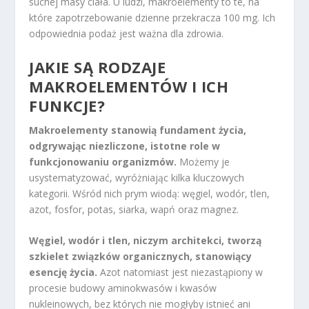
suchej masy ciała. U ludzi, makroelementy to te, na
które zapotrzebowanie dzienne przekracza 100 mg. Ich
odpowiednia podaż jest ważna dla zdrowia.
JAKIE SĄ RODZAJE
MAKROELEMENTÓW I ICH
FUNKCJE?
Makroelementy stanowią fundament życia,
odgrywając niezliczone, istotne role w
funkcjonowaniu organizmów.
Możemy je
usystematyzować, wyróżniając kilka kluczowych
kategorii. Wśród nich prym wiodą: węgiel, wodór, tlen,
azot, fosfor, potas, siarka, wapń oraz magnez.
Węgiel, wodór i tlen, niczym architekci, tworzą
szkielet związków organicznych, stanowiący
esencję życia.
Azot natomiast jest niezastąpiony w
procesie budowy aminokwasów i kwasów
nukleinowych, bez których nie mogłyby istnieć ani