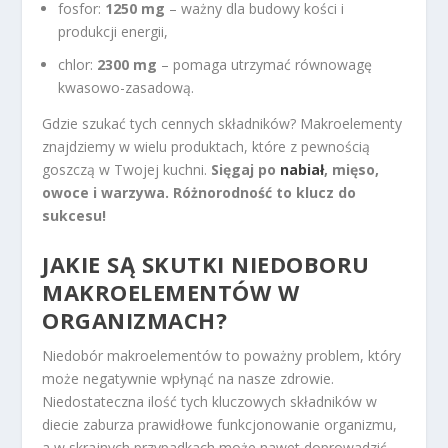
fosfor:
1250 mg
– ważny dla budowy kości i
produkcji energii,
chlor:
2300 mg
– pomaga utrzymać równowagę
kwasowo-zasadową.
Gdzie szukać tych cennych składników? Makroelementy
znajdziemy w wielu produktach, które z pewnością
goszczą w Twojej kuchni.
Sięgaj po
nabiał
, mięso,
owoce i warzywa. Różnorodność to klucz do
sukcesu!
JAKIE SĄ SKUTKI NIEDOBORU
MAKROELEMENTÓW W
ORGANIZMACH?
Niedobór makroelementów to poważny problem, który
może negatywnie wpłynąć na nasze zdrowie.
Niedostateczna ilość tych kluczowych składników w
diecie zaburza prawidłowe funkcjonowanie organizmu,
a w skrajnych przypadkach może nawet doprowadzić