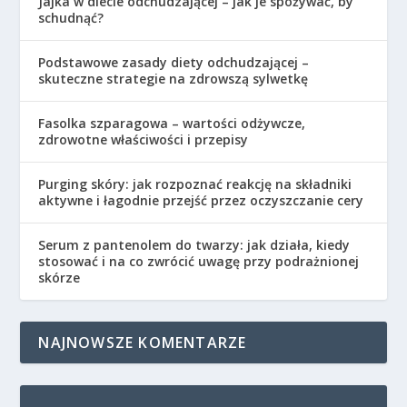
Jajka w diecie odchudzającej – jak je spożywać, by
schudnąć?
Podstawowe zasady diety odchudzającej –
skuteczne strategie na zdrowszą sylwetkę
Fasolka szparagowa – wartości odżywcze,
zdrowotne właściwości i przepisy
Purging skóry: jak rozpoznać reakcję na składniki
aktywne i łagodnie przejść przez oczyszczanie cery
Serum z pantenolem do twarzy: jak działa, kiedy
stosować i na co zwrócić uwagę przy podrażnionej
skórze
NAJNOWSZE KOMENTARZE