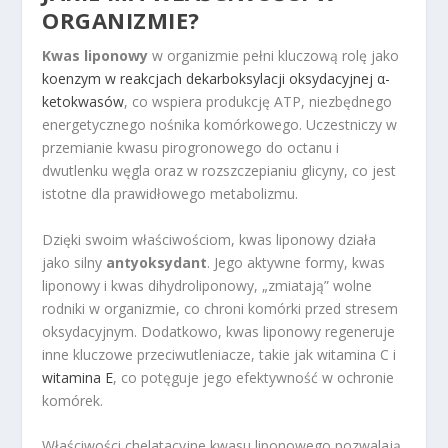
ORGANIZMIE?
Kwas liponowy
w organizmie pełni kluczową rolę jako
koenzym w reakcjach dekarboksylacji oksydacyjnej α-
ketokwasów
, co wspiera produkcję ATP, niezbędnego
energetycznego nośnika komórkowego. Uczestniczy w
przemianie kwasu pirogronowego do octanu i
dwutlenku węgla oraz w rozszczepianiu glicyny, co jest
istotne dla prawidłowego metabolizmu.
Dzięki swoim właściwościom, kwas liponowy działa
jako silny
antyoksydant
. Jego aktywne formy, kwas
liponowy i kwas dihydroliponowy, „zmiatają” wolne
rodniki w organizmie, co chroni komórki przed stresem
oksydacyjnym. Dodatkowo, kwas liponowy regeneruje
inne kluczowe przeciwutleniacze, takie jak witamina C i
witamina E
, co potęguje jego efektywność w ochronie
komórek.
Właściwości chelatacyjne kwasu liponowego pozwalają