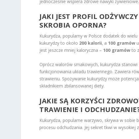
jednocześnie wspiera zdrowe nawyki żywieniowe
JAKI JEST PROFIL ODŻYWCZ
SKROBIA OPORNA?
Kukurydza, popularny w Polsce dodatek do wielu 
kukurydzy to około
200 kalorii
, a
100 gramów
u
jest jeszcze mniej kaloryczna –
100 gramów
to 
Oprócz walorów smakowych, kukurydza stanowi 
funkcjonowania układu trawiennego. Zawiera ró
strawieniu. Spożywanie kukurydzy może potencjalni
składnikiem zbilansowanej diety.
JAKIE SĄ KORZYŚCI ZDROW
TRAWIENIE I ODCHUDZANIE
Kukurydza, popularne warzywo, skrywa w sobie bo
procesu odchudzania. Jej sekret tkwi w wysokiej