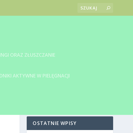
INGI ORAZ ZŁUSZCZANIE
DNIKI AKTYWNE W PIELĘGNACJI
OSTATNIE WPISY