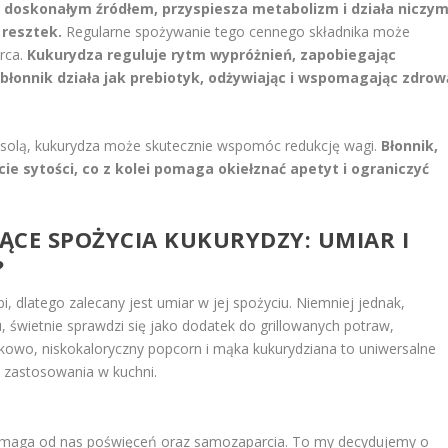
 doskonałym źródłem, przyspiesza metabolizm i działa niczy
 resztek.
Regularne spożywanie tego cennego składnika może
rca.
Kukurydza reguluje rytm wypróżnień, zapobiegając
błonnik działa jak prebiotyk, odżywiając i wspomagając zdrow
fasolą, kukurydza może skutecznie wspomóc redukcję wagi.
Błonnik,
ie sytości, co z kolei pomaga okiełznać apetyt i ograniczyć
ZĄCE SPOŻYCIA KUKURYDZY: UMIAR I
?
, dlatego zalecany jest umiar w jej spożyciu. Niemniej jednak,
, świetnie sprawdzi się jako dodatek do grillowanych potraw,
kowo, niskokaloryczny popcorn i mąka kukurydziana to uniwersalne
ci zastosowania w kuchni.
 wymaga od nas poświęceń oraz samozaparcia. To my decydujemy o