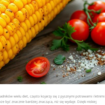
ników wielu diet, często kojarzy się z pysznymi potrawami i letnimi
e być znacznie bardziej znacząca, niż się wydaje. Dzięki niskiej