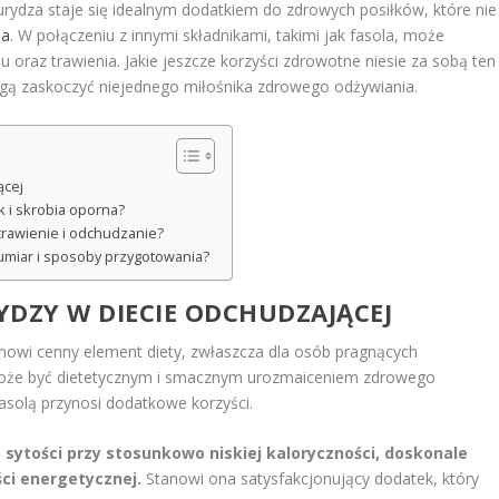
kurydza staje się idealnym dodatkiem do zdrowych posiłków, które nie
ia
. W połączeniu z innymi składnikami, takimi jak fasola, może
 oraz trawienia. Jakie jeszcze korzyści zdrowotne niesie za sobą ten
ogą zaskoczyć niejednego miłośnika zdrowego odżywiania.
ącej
ik i skrobia oporna?
trawienie i odchudzanie?
 umiar i sposoby przygotowania?
DZY W DIECIE ODCHUDZAJĄCEJ
nowi cenny element diety, zwłaszcza dla osób pragnących
może być dietetycznym i smacznym urozmaiceniem zdrowego
asolą przynosi dodatkowe korzyści.
 sytości przy stosunkowo niskiej kaloryczności, doskonale
ści energetycznej.
Stanowi ona satysfakcjonujący dodatek, który