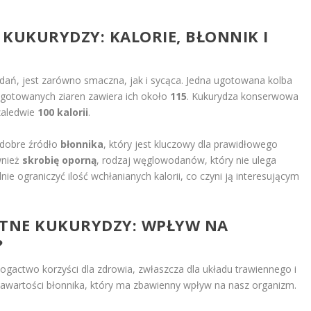
.
Y KUKURYDZY: KALORIE, BŁONNIK I
dań, jest zarówno smaczna, jak i sycąca. Jedna ugotowana kolba
gotowanych ziaren zawiera ich około
115
. Kukurydza konserwowa
zaledwie
100 kalorii
.
dobre źródło
błonnika
, który jest kluczowy dla prawidłowego
wnież
skrobię oporną
, rodzaj węglowodanów, który nie ulega
e ograniczyć ilość wchłanianych kalorii, co czyni ją interesującym
OTNE KUKURYDZY: WPŁYW NA
?
gactwo korzyści dla zdrowia, zwłaszcza dla układu trawiennego i
 zawartości błonnika, który ma zbawienny wpływ na nasz organizm.