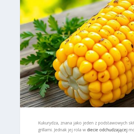
Kukurydza, znana jako jeden z podstawowych skład
grillami. Jednak jej rola w
diecie odchudzającej
moż