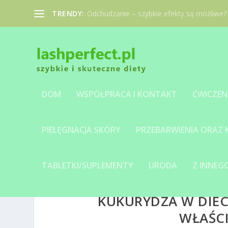
TRENDY:
Odchudzanie – szybkie efekty są możliwe?
DOM
WSPÓŁPRACA I KONTAKT
ĆWICZEN
PIELĘGNACJA SKÓRY
PRZEBARWIENIA ORAZ
TABLETKI/SUPLEMENTY
URODA
Z INNE
KUKURYDZA W DIEC
WŁAŚCI