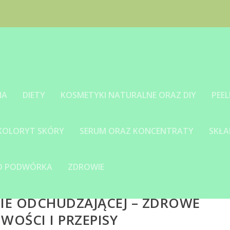
IA
DIETY
KOSMETYKI NATURALNE ORAZ DIY
PEEL
 KOLORYT SKÓRY
SERUM ORAZ KONCENTRATY
SKŁA
GO PODWÓRKA
ZDROWIE
IE ODCHUDZAJĄCEJ – ZDROWE
WOŚCI I PRZEPISY