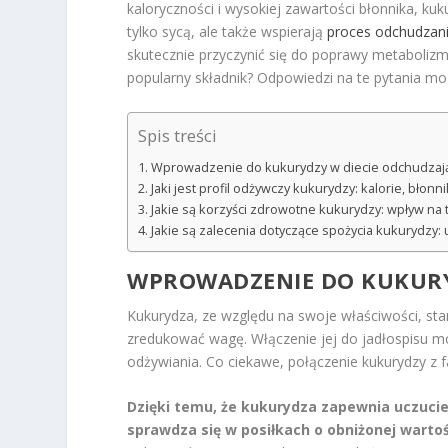
kaloryczności i wysokiej zawartości błonnika, ku
tylko sycą, ale także wspierają
proces odchudzan
skutecznie przyczynić się do poprawy metabolizmu
popularny składnik? Odpowiedzi na te pytania m
Spis treści
Wprowadzenie do kukurydzy w diecie odchudzaj
Jaki jest profil odżywczy kukurydzy: kalorie, błonn
Jakie są korzyści zdrowotne kukurydzy: wpływ na 
Jakie są zalecenia dotyczące spożycia kukurydzy:
WPROWADZENIE DO KUKURY
Kukurydza, ze względu na swoje właściwości, sta
zredukować wagę. Włączenie jej do jadłospisu 
odżywiania. Co ciekawe, połączenie kukurydzy z f
Dzięki temu, że kukurydza zapewnia uczucie
sprawdza się w posiłkach o obniżonej warto