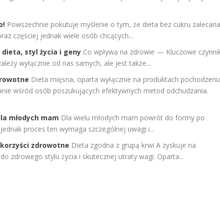
o!
Powszechnie pokutuje myślenie o tym, że dieta bez cukru zalecan
az częściej jednak wiele osób chcących...
ieta, styl życia i geny
Co wpływa na zdrowie — Kluczowe czynnik
ależy wyłącznie od nas samych, ale jest także...
drowotne
Dieta mięsna, oparta wyłącznie na produktach pochodzeni
wanie wśród osób poszukujących efektywnych metod odchudzania.
 dla młodych mam
Dla wielu młodych mam powrót do formy po
 jednak proces ten wymaga szczególnej uwagi i...
i korzyści zdrowotne
Dieta zgodna z grupą krwi A zyskuje na
 zdrowego stylu życia i skutecznej utraty wagi. Oparta...