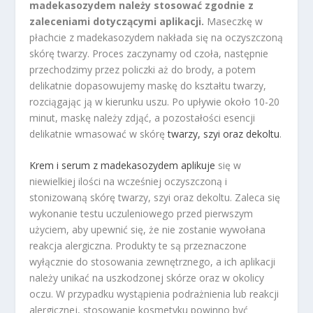
madekasozydem należy stosować zgodnie z
zaleceniami dotyczącymi aplikacji.
Maseczkę w
płachcie z madekasozydem nakłada się na oczyszczoną
skórę twarzy. Proces zaczynamy od czoła, następnie
przechodzimy przez policzki aż do brody, a potem
delikatnie dopasowujemy maskę do kształtu twarzy,
rozciągając ją w kierunku uszu. Po upływie około 10-20
minut, maskę należy zdjąć, a pozostałości esencji
delikatnie wmasować w skórę
twarzy, szyi oraz dekoltu
.
Krem i serum z madekasozydem aplikuje
się w
niewielkiej ilości na wcześniej oczyszczoną i
stonizowaną skórę twarzy, szyi oraz dekoltu. Zaleca się
wykonanie testu uczuleniowego przed pierwszym
użyciem, aby upewnić się, że nie zostanie wywołana
reakcja alergiczna. Produkty te są przeznaczone
wyłącznie do stosowania zewnętrznego, a ich aplikacji
należy unikać na uszkodzonej skórze oraz w okolicy
oczu. W przypadku wystąpienia podrażnienia lub reakcji
alergicznej, stosowanie kosmetyku powinno być