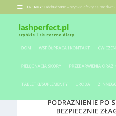
TRENDY:
Odchudzanie – szybkie efekty są możliwe?
DOM
WSPÓŁPRACA I KONTAKT
ĆWICZEN
PIELĘGNACJA SKÓRY
PRZEBARWIENIA ORAZ
TABLETKI/SUPLEMENTY
URODA
Z INNE
PODRAŻNIENIE PO 
BEZPIECZNIE ZŁ