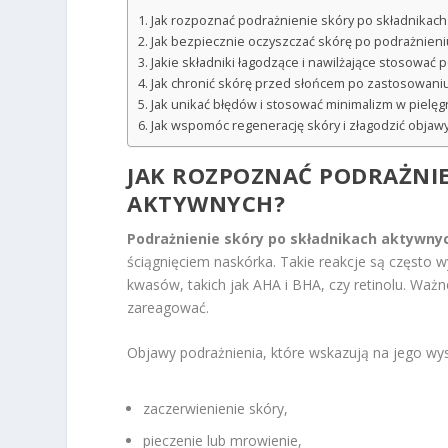
Jak rozpoznać podrażnienie skóry po składnikac
Jak bezpiecznie oczyszczać skórę po podrażnieni
Jakie składniki łagodzące i nawilżające stosować 
Jak chronić skórę przed słońcem po zastosowani
Jak unikać błędów i stosować minimalizm w pielęg
Jak wspomóc regenerację skóry i złagodzić objaw
JAK ROZPOZNAĆ PODRAŻNI
AKTYWNYCH
?
Podrażnienie skóry po składnikach aktywny
ściągnięciem naskórka. Takie reakcje są często
kwasów, takich jak AHA i BHA, czy retinolu. Waż
zareagować.
Objawy podrażnienia, które wskazują na jego wyst
zaczerwienienie skóry,
pieczenie lub mrowienie,