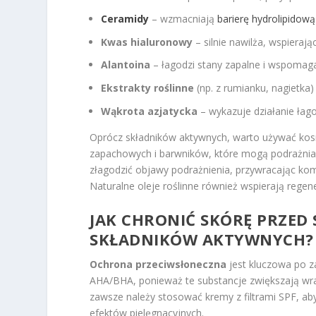
Ceramidy
– wzmacniają
barierę hydrolipidową
Kwas hialuronowy
– silnie nawilża, wspieraj
Alantoina
– łagodzi stany zapalne i wspomaga
Ekstrakty roślinne
(np. z rumianku, nagietka) 
Wąkrota azjatycka
– wykazuje działanie łago
Oprócz składników aktywnych, warto używać kos
zapachowych i barwników, które mogą podrażnia
złagodzić objawy podrażnienia, przywracając kom
Naturalne oleje roślinne również wspierają regene
JAK CHRONIĆ SKÓRĘ PRZED
SKŁADNIKÓW AKTYWNYCH?
Ochrona przeciwsłoneczna
jest kluczowa po z
AHA/BHA, ponieważ te substancje zwiększają wra
zawsze należy stosować kremy z filtrami SPF, aby
efektów pielęgnacyjnych.