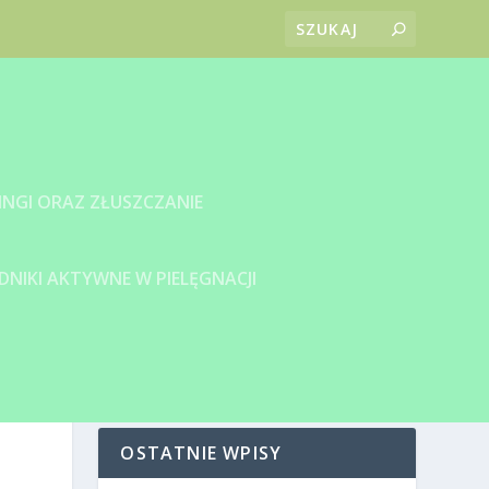
INGI ORAZ ZŁUSZCZANIE
DNIKI AKTYWNE W PIELĘGNACJI
OSTATNIE WPISY