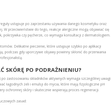
 z reguły ustępuje po zaprzestaniu używania danego kosmetyku oraz
ej. W przeciwieństwie do tego, reakcje alergiczne mogą objawiać się
ęk, pokrzywka czy pęcherze, co wymaga konsultacji z dermatologiem.
omów. Delikatne pieczenie, które ustępuje szybko po aplikacji
ją, podczas gdy uporczywe objawy powinny skłonić do przerwania
ofesjonalistą.
AĆ SKÓRĘ PO PODRAŻNIENIU?
j
po zastosowaniu składników aktywnych wymaga szczególnej uwagi 
ać łagodnych żeli i emulsji do mycia, które mają fizjologiczne pH
iery ochronnej skóry i skutecznie wspierają proces regeneracji.
luczowych zasad: