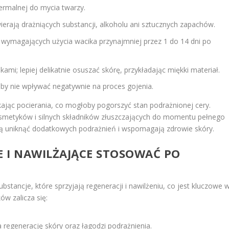
ermalnej do mycia twarzy.
wierają drażniących substancji, alkoholu ani sztucznych zapachów.
wymagających użycia wacika przynajmniej przez 1 do 14 dni po
mi; lepiej delikatnie osuszać skórę, przykładając miękki materiał.
 aby nie wpływać negatywnie na proces gojenia.
ikając pocierania, co mogłoby pogorszyć stan podrażnionej cery.
osmetyków i silnych składników złuszczających do momentu pełnego
ają uniknąć dodatkowych podrażnień i wspomagają zdrowie skóry.
E I NAWILŻAJĄCE STOSOWAĆ PO
bstancje, które sprzyjają regeneracji i nawilżeniu, co jest kluczowe 
ów zalicza się:
a regenerację skóry oraz łagodzi podrażnienia.