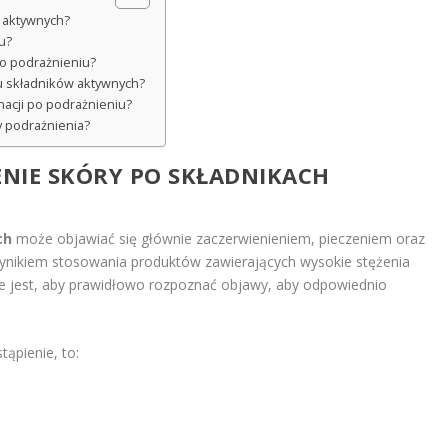
h aktywnych?
u?
po podrażnieniu?
u składników aktywnych?
nacji po podrażnieniu?
y podrażnienia?
ENIE SKÓRY PO
SKŁADNIKACH
ch
może objawiać się głównie zaczerwienieniem, pieczeniem oraz
 wynikiem stosowania produktów zawierających wysokie stężenia
ne jest, aby prawidłowo rozpoznać objawy, aby odpowiednio
ąpienie, to: