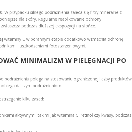
. W przypadku silnego podrażnienia zaleca się filtry mineralne z
godniejsze dla skóry. Regularne reaplikowanie ochrony
 zwłaszcza podczas dłuższej ekspozycji na słońce.
nej witaminy C w porannym etapie dodatkowo wzmacnia ochronę
odnikami i uszkodzeniami fotostarzeniowymi.
SOWAĆ MINIMALIZM W PIELĘGNACJI PO
po podrażnieniu polega na stosowaniu ograniczonej liczby produktów
apobiega dalszym podrażnieniom.
strzeganie kilku zasad:
ikami aktywnymi, takimi jak witamina C, retinol czy kwasy, podczas
ch w jednej rutynie.