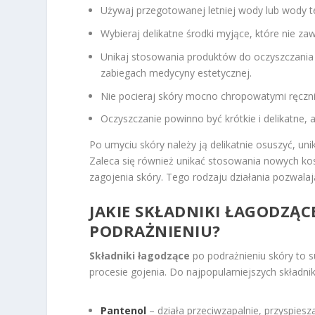
Używaj przegotowanej letniej wody lub wody t
Wybieraj delikatne środki myjące, które nie za
Unikaj stosowania produktów do oczyszczania 
zabiegach medycyny estetycznej.
Nie pocieraj skóry mocno chropowatymi ręcznika
Oczyszczanie powinno być krótkie i delikatne,
Po umyciu skóry należy ją delikatnie osuszyć, un
Zaleca się również unikać stosowania nowych k
zagojenia skóry. Tego rodzaju działania pozwal
JAKIE SKŁADNIKI ŁAGODZĄC
PODRAŻNIENIU?
Składniki łagodzące
po podrażnieniu skóry to su
procesie gojenia. Do najpopularniejszych składnik
Pantenol
– działa przeciwzapalnie, przyspiesz