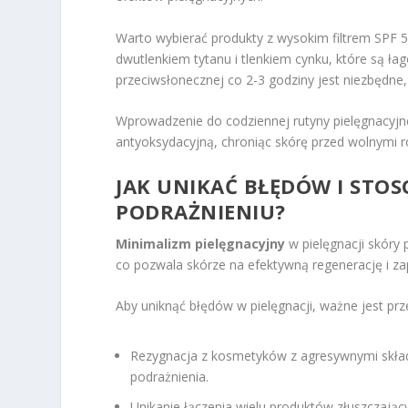
Warto wybierać produkty z wysokim filtrem SPF 50
dwutlenkiem tytanu i tlenkiem cynku, które są ła
przeciwsłonecznej co 2-3 godziny jest niezbędne,
Wprowadzenie do codziennej rutyny pielęgnacyj
antyoksydacyjną, chroniąc skórę przed wolnymi r
JAK UNIKAĆ BŁĘDÓW I STO
PODRAŻNIENIU?
Minimalizm pielęgnacyjny
w pielęgnacji skóry 
co pozwala skórze na efektywną regenerację i z
Aby uniknąć błędów w pielęgnacji, ważne jest prze
Rezygnacja z kosmetyków z agresywnymi składn
podrażnienia.
Unikanie łączenia wielu produktów złuszczający