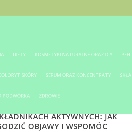
IA
DIETY
KOSMETYKI NATURALNE ORAZ DIY
PEEL
 KOLORYT SKÓRY
SERUM ORAZ KONCENTRATY
SKŁA
GO PODWÓRKA
ZDROWIE
SKŁADNIKACH AKTYWNYCH: JAK
AGODZIĆ OBJAWY I WSPOMÓC