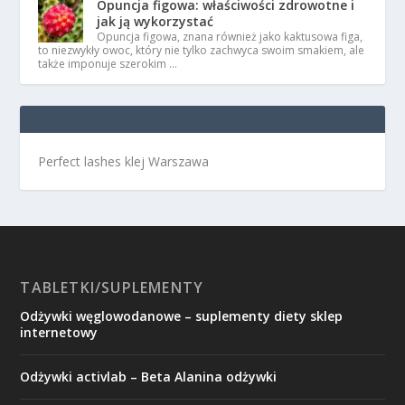
Opuncja figowa: właściwości zdrowotne i
jak ją wykorzystać
Opuncja figowa, znana również jako kaktusowa figa,
to niezwykły owoc, który nie tylko zachwyca swoim smakiem, ale
także imponuje szerokim …
Perfect lashes klej Warszawa
TABLETKI/SUPLEMENTY
Odżywki węglowodanowe – suplementy diety sklep
internetowy
Odżywki activlab – Beta Alanina odżywki