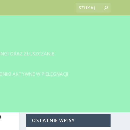
INGI ORAZ ZŁUSZCZANIE
DNIKI AKTYWNE W PIELĘGNACJI
Ą
OSTATNIE WPISY