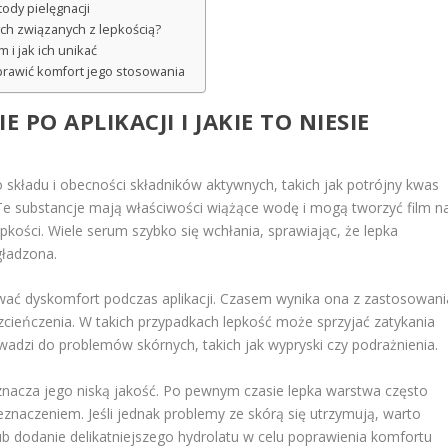
ody pielęgnacji
ch związanych z lepkością?
i jak ich unikać
prawić komfort jego stosowania
 PO APLIKACJI I JAKIE TO NIESIE
o składu i obecności składników aktywnych, takich jak potrójny kwas
 Te substancje mają właściwości wiążące wodę i mogą tworzyć film n
kości. Wiele serum szybko się wchłania, sprawiając, że lepka
gładzona.
ć dyskomfort podczas aplikacji. Czasem wynika ona z zastosowani
ozcieńczenia. W takich przypadkach lepkość może sprzyjać zatykania
adzi do problemów skórnych, takich jak wypryski czy podrażnienia.
nacza jego niską jakość. Po pewnym czasie lepka warstwa często
zeznaczeniem. Jeśli jednak problemy ze skórą się utrzymują, warto
b dodanie delikatniejszego hydrolatu w celu poprawienia komfortu