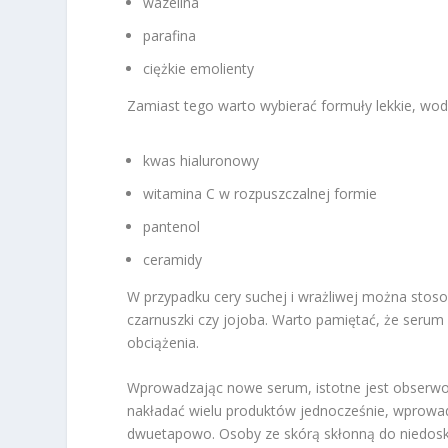
wazelina
parafina
ciężkie emolienty
Zamiast tego warto wybierać formuły lekkie, wod
kwas hialuronowy
witamina C w rozpuszczalnej formie
pantenol
ceramidy
W przypadku cery suchej i wrażliwej można stos
czarnuszki czy jojoba. Warto pamiętać, że serum
obciążenia.
Wprowadzając nowe serum, istotne jest obserwow
nakładać wielu produktów jednocześnie, wprowad
dwuetapowo. Osoby ze skórą skłonną do niedosk