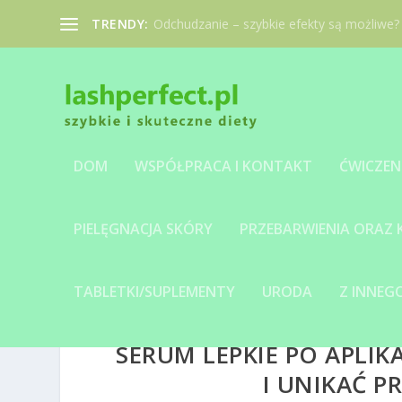
TRENDY:
Odchudzanie – szybkie efekty są możliwe?
DOM
WSPÓŁPRACA I KONTAKT
ĆWICZEN
PIELĘGNACJA SKÓRY
PRZEBARWIENIA ORAZ
TABLETKI/SUPLEMENTY
URODA
Z INNE
SERUM LEPKIE PO APLIKA
I UNIKAĆ 