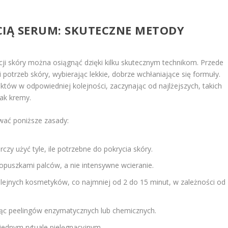
ŚCIĄ SERUM: SKUTECZNE METODY
ji skóry można osiągnąć dzięki kilku skutecznym technikom. Przede
 potrzeb skóry, wybierając lekkie, dobrze wchłaniające się formuły.
któw w odpowiedniej kolejności, zaczynając od najlżejszych, takich
jak kremy.
wać poniższe zasady:
rczy użyć tyle, ile potrzebne do pokrycia skóry.
puszkami palców, a nie intensywne wcieranie.
ejnych kosmetyków, co najmniej od 2 do 15 minut, w zależności od
jąc peelingów enzymatycznych lub chemicznych.
jednym rytuale pielęgnacyjnym.