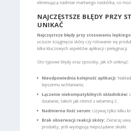
eliminującą nadmiar martwego naskórka, co może
NAJCZĘSTSZE BŁĘDY PRZY S
UNIKAĆ
Najczęstsze błędy przy stosowaniu lepkieg
uczucie ściągnięcia skóry czy rolowanie się pro
kilka kluczowych aspektów aplikacji i pielęgnacji.
Oto typowe błędy oraz sposoby, jak ich uniknąć:
Nieodpowiednia kolejność aplikacji:
Nakłada
lepszemu wchłanianiu.
Łączenie niekompatybilnych składników:
U
działanie, takich jak retinol z witaminą C.
Nadmierna ilość serum:
Używaj tylko kilku k
Brak obserwacji reakcji skóry:
Zwracaj uwagę
produkty, jeśli występują niepożądane skutki.