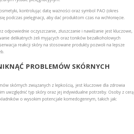
osmetyki, kontrolując datę ważności oraz symbol PAO (okres
 się podczas pielęgnacji, aby dać produktom czas na wchłonięcie.
z odpowiednie oczyszczanie, złuszczanie i nawilżanie jest kluczowe,
wanie delikatnych żeli myjących oraz toników bezalkoholowych
rwacja reakcji skóry na stosowane produkty pozwoli na lepsze
eb.
UNIKNĄĆ PROBLEMÓW SKÓRNYCH
mów skórnych związanych z lepkością, jest kluczowe dla zdrowia
m uwzględnić typ skóry oraz jej indywidualne potrzeby. Osoby z cerą
 składników o wysokim potencjale komedogennym, takich jak: