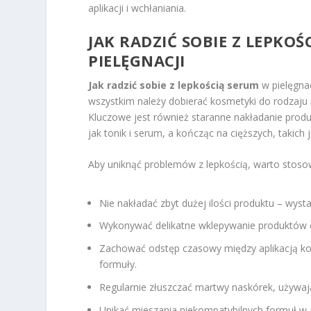
aplikacji i wchłaniania.
JAK RADZIĆ SOBIE Z LEPKO
PIELĘGNACJI
Jak radzić sobie z lepkością serum
w pielęgnac
wszystkim należy dobierać kosmetyki do rodzaju i
Kluczowe jest również staranne nakładanie produ
jak tonik i serum, a kończąc na cięższych, takich 
Aby uniknąć problemów z lepkością, warto stoso
Nie nakładać zbyt dużej ilości produktu – wysta
Wykonywać delikatne wklepywanie produktów o
Zachować odstęp czasowy między aplikacją kol
formuły.
Regularnie złuszczać martwy naskórek, używa
Unikać mieszania niekompatybilnych formuł w 