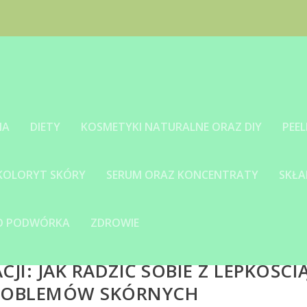
IA
DIETY
KOSMETYKI NATURALNE ORAZ DIY
PEEL
 KOLORYT SKÓRY
SERUM ORAZ KONCENTRATY
SKŁA
GO PODWÓRKA
ZDROWIE
CJI: JAK RADZIĆ SOBIE Z LEPKOŚCI
PROBLEMÓW SKÓRNYCH