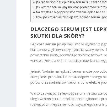
Jak radzić sobie z lepkością serum: skuteczne met
Jak wybrać serum, aby uniknąć problemów skórny
Najczęstsze błędy przy stosowaniu lepkiego serum 
Krok po kroku: jak zmniejszyć lepkość serum i po
DLACZEGO SERUM JEST LEPKIE
SKUTKI DLA SKÓRY?
Lepkość serum
po aplikacji może wynikać z jeg
hialuronowy, gliceryna czy hydrolizowany owies.
powierzchni skóry, prowadząc do tymczasowej lep
warstwa znika, a skóra pozostaje nawilżona i wy
Jednak Nadmierna lepkość serum może powodowa
dużej ilości produktu lub braku odpowiedniego r
porów oraz nadmiarowi sebum, co w efekcie prow
Warto zauważyć, że lepkość serum nie zawsze oz
ulega wchłonięciu, a produkt działa zgodnie z pr
rozważyć zmniejszenie ilości używanego serum lu