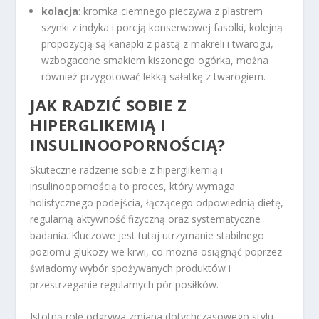
kolacja
: kromka ciemnego pieczywa z plastrem
szynki z indyka i porcją konserwowej fasolki, kolejną
propozycją są kanapki z pastą z makreli i twarogu,
wzbogacone smakiem kiszonego ogórka, można
również przygotować lekką sałatkę z twarogiem.
JAK RADZIĆ SOBIE Z
HIPERGLIKEMIĄ I
INSULINOOPORNOŚCIĄ?
Skuteczne radzenie sobie z hiperglikemią i
insulinoopornością to proces, który wymaga
holistycznego podejścia, łączącego odpowiednią dietę,
regularną aktywność fizyczną oraz systematyczne
badania. Kluczowe jest tutaj utrzymanie stabilnego
poziomu glukozy we krwi, co można osiągnąć poprzez
świadomy wybór spożywanych produktów i
przestrzeganie regularnych pór posiłków.
Istotną rolę odgrywa zmiana dotychczasowego stylu