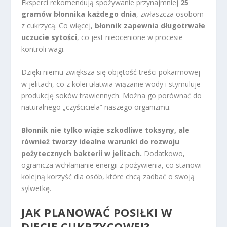
Eksperci rekomendują spożywanie przynajmniej
25
gramów błonnika każdego dnia
, zwłaszcza osobom
z cukrzycą. Co więcej,
błonnik zapewnia długotrwałe
uczucie sytości
, co jest nieocenione w procesie
kontroli wagi.
Dzięki niemu zwiększa się objętość treści pokarmowej
w jelitach, co z kolei ułatwia wiązanie wody i stymuluje
produkcję soków trawiennych. Można go porównać do
naturalnego „czyściciela” naszego organizmu.
Błonnik nie tylko wiąże szkodliwe toksyny, ale
również tworzy idealne warunki do rozwoju
pożytecznych bakterii w jelitach.
Dodatkowo,
ogranicza wchłanianie energii z pożywienia, co stanowi
kolejną korzyść dla osób, które chcą zadbać o swoją
sylwetkę.
JAK PLANOWAĆ POSIŁKI W
DIECIE CUKRZYCOWEJ?