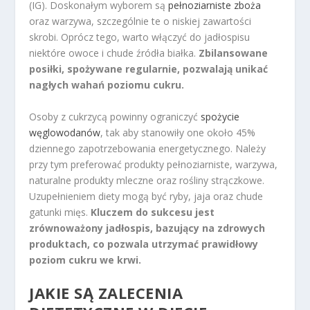
(IG). Doskonałym wyborem są
pełnoziarniste zboża
oraz warzywa, szczególnie te o niskiej zawartości
skrobi. Oprócz tego, warto włączyć do jadłospisu
niektóre owoce i chude źródła białka.
Zbilansowane
posiłki, spożywane regularnie, pozwalają unikać
nagłych wahań poziomu cukru.
Osoby z cukrzycą powinny ograniczyć
spożycie
węglowodanów
, tak aby stanowiły one około 45%
dziennego zapotrzebowania energetycznego. Należy
przy tym preferować produkty pełnoziarniste, warzywa,
naturalne produkty mleczne oraz rośliny strączkowe.
Uzupełnieniem diety mogą być ryby, jaja oraz chude
gatunki mięs.
Kluczem do sukcesu jest
zrównoważony jadłospis, bazujący na zdrowych
produktach, co pozwala utrzymać prawidłowy
poziom cukru we krwi.
JAKIE SĄ ZALECENIA