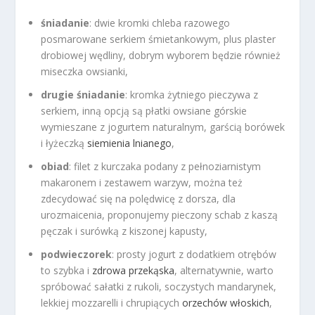
śniadanie
: dwie kromki chleba razowego
posmarowane serkiem śmietankowym, plus plaster
drobiowej wędliny, dobrym wyborem będzie również
miseczka owsianki,
drugie śniadanie
: kromka żytniego pieczywa z
serkiem, inną opcją są płatki owsiane górskie
wymieszane z jogurtem naturalnym, garścią borówek
i łyżeczką
siemienia lnianego
,
obiad
: filet z kurczaka podany z pełnoziarnistym
makaronem i zestawem warzyw, można też
zdecydować się na polędwicę z dorsza, dla
urozmaicenia, proponujemy pieczony schab z kaszą
pęczak i surówką z kiszonej kapusty,
podwieczorek
: prosty jogurt z dodatkiem otrębów
to szybka i
zdrowa przekąska
, alternatywnie, warto
spróbować sałatki z rukoli, soczystych mandarynek,
lekkiej mozzarelli i chrupiących
orzechów włoskich
,