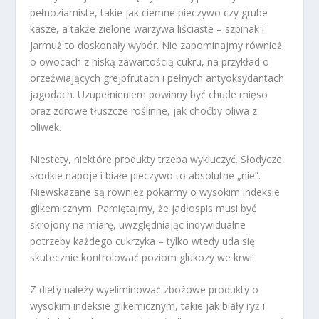
pełnoziarniste, takie jak ciemne pieczywo czy grube
kasze, a także zielone warzywa liściaste – szpinak i
jarmuż to doskonały wybór. Nie zapominajmy również
o owocach z niską zawartością cukru, na przykład o
orzeźwiających grejpfrutach i pełnych antyoksydantach
jagodach. Uzupełnieniem powinny być chude mięso
oraz zdrowe tłuszcze roślinne, jak choćby oliwa z
oliwek.
Niestety, niektóre produkty trzeba wykluczyć. Słodycze,
słodkie napoje i białe pieczywo to absolutne „nie”.
Niewskazane są również pokarmy o wysokim indeksie
glikemicznym. Pamiętajmy, że jadłospis musi być
skrojony na miarę, uwzględniając indywidualne
potrzeby każdego cukrzyka – tylko wtedy uda się
skutecznie kontrolować poziom glukozy we krwi.
Z diety należy wyeliminować zbożowe produkty o
wysokim indeksie glikemicznym, takie jak biały ryż i