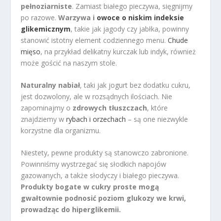
pełnoziarniste
. Zamiast białego pieczywa, sięgnijmy
po razowe.
Warzywa i
owoce o niskim indeksie
glikemicznym
, takie jak jagody czy jabłka, powinny
stanowić istotny element codziennego menu.
Chude
mięso
, na przykład delikatny kurczak lub indyk, również
może gościć na naszym stole.
Naturalny nabiał
, taki jak jogurt bez dodatku cukru,
jest dozwolony, ale w rozsądnych ilościach. Nie
zapominajmy o
zdrowych tłuszczach
, które
znajdziemy w
rybach i orzechach
– są one niezwykle
korzystne dla organizmu.
Niestety, pewne produkty są stanowczo zabronione.
Powinniśmy wystrzegać się słodkich napojów
gazowanych, a także słodyczy i białego pieczywa.
Produkty bogate w cukry proste mogą
gwałtownie podnosić poziom glukozy we krwi,
prowadząc do hiperglikemii.