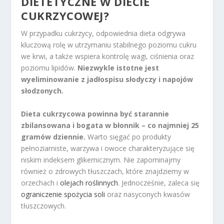
DIETETYCZNE W
DIECIE
CUKRZYCOWEJ
?
W przypadku cukrzycy, odpowiednia dieta odgrywa
kluczową rolę w utrzymaniu stabilnego poziomu cukru
we krwi, a także wspiera kontrolę wagi, ciśnienia oraz
poziomu lipidów.
Niezwykle istotne jest
wyeliminowanie z jadłospisu słodyczy i napojów
słodzonych.
Dieta cukrzycowa powinna być starannie
zbilansowana i bogata w błonnik – co najmniej 25
gramów dziennie.
Warto sięgać po produkty
pełnoziarniste, warzywa i owoce charakteryzujące się
niskim indeksem glikemicznym. Nie zapominajmy
również o zdrowych tłuszczach, które znajdziemy w
orzechach i
olejach roślinnych
. Jednocześnie, zaleca się
ograniczenie spożycia soli
oraz nasyconych kwasów
tłuszczowych.