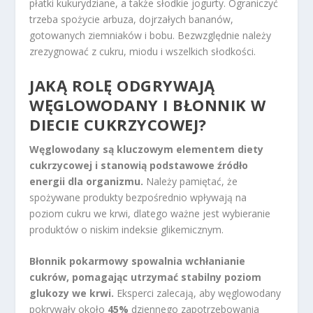
płatki kukurydziane, a także słodkie jogurty. Ograniczyć
trzeba spożycie arbuza, dojrzałych bananów,
gotowanych ziemniaków i bobu. Bezwzględnie należy
zrezygnować z cukru, miodu i wszelkich słodkości.
JAKĄ ROLĘ ODGRYWAJĄ
WĘGLOWODANY I BŁONNIK W
DIECIE CUKRZYCOWEJ?
Węglowodany są kluczowym elementem diety
cukrzycowej i stanowią podstawowe źródło
energii dla organizmu.
Należy pamiętać, że
spożywane produkty bezpośrednio wpływają na
poziom cukru we krwi, dlatego ważne jest wybieranie
produktów o niskim indeksie glikemicznym.
Błonnik pokarmowy spowalnia wchłanianie
cukrów, pomagając utrzymać stabilny poziom
glukozy we krwi.
Eksperci zalecają, aby węglowodany
pokrywały około
45%
dziennego zapotrzebowania